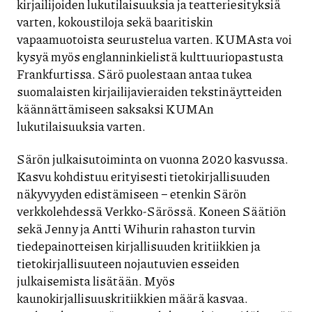
kirjailijoiden lukutilaisuuksia ja teatteriesityksiä
varten, kokoustiloja sekä baaritiskin
vapaamuotoista seurustelua varten. KUMAsta voi
kysyä myös englanninkielistä kulttuuriopastusta
Frankfurtissa. Särö puolestaan antaa tukea
suomalaisten kirjailijavieraiden tekstinäytteiden
käännättämiseen saksaksi KUMAn
lukutilaisuuksia varten.
Särön julkaisutoiminta on vuonna 2020 kasvussa.
Kasvu kohdistuu erityisesti tietokirjallisuuden
näkyvyyden edistämiseen – etenkin Särön
verkkolehdessä Verkko-Särössä. Koneen Säätiön
sekä Jenny ja Antti Wihurin rahaston turvin
tiedepainotteisen kirjallisuuden kritiikkien ja
tietokirjallisuuteen nojautuvien esseiden
julkaisemista lisätään. Myös
kaunokirjallisuuskritiikkien määrä kasvaa.