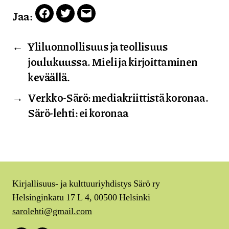
Jaa:
Facebook
Twitter
Email
←
Yliluonnollisuus ja teollisuus
joulukuussa. Mieli ja kirjoittaminen
keväällä.
→
Verkko-Särö: mediakriittistä koronaa.
Särö-lehti: ei koronaa
Kirjallisuus- ja kulttuuriyhdistys Särö ry
Helsinginkatu 17 L 4, 00500 Helsinki
sarolehti@gmail.com