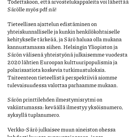
Todettakoon, että arvostelukappaleita voi lähettää
Särölle myös pdf:nä!
Tieteellisen ajattelun edistäminen on
yhteiskunnalliselle ja kunkin henkilökohtaiselle
kehitykselle tärkeää, ja Särö haluaa olla mukana
kannustamassa siihen. Helsingin Yliopiston ja
Särön välisenä yhteistyönä julkaisemme vuodesta
2020 lähtien Euroopan kulttuuripopulismia ja
polarisaatiota koskevia tutkimustuloksia.
Taiteenteon tieteellistä perspektiiviä aiomme
tulevaisuudessa valottaa parhaamme mukaan.
Särön printtilehden ilmestymisrytmi on
vakiintumassa: keväällä ilmestyy yksöisnumero,
syksyllä tuplanumero.
Verkko-Särö julkaisee muun aineiston ohessa
kahdesti kuussa sunnuntaiesseen, jossa