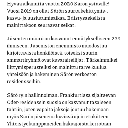
Hyvää alkanutta vuotta 2020 Särön ystäville!
Vuosi 2019 on ollut Särön suurta kehittymis-,
kasvu- ja uusiutumisaikaa. Edistysaskelista
mainittakoon seuraavat seikat:
Jäsenten määrä on kasvanut ennätykselliseen 235
ihmiseen. Jäsenistön enemmistö muodostuu
kirjoittavista henkilöistä, toiseksi suurin
ammattiryhmä ovat kuvataiteilijat. Tärkeimmiksi
liittymisperusteiksi on mainittu tarve kuulua
yhteisöön ja hakeminen Särön verkoston
residensseihin.
Särö ry:n hallinnoiman, Frankfurtissa sijaitsevan
Oder-residenssin suosio on kasvanut tasaiseen
tahtiin, joten vapaita jaksoja joutuu hakemaan
myös Särön jäsenenä hyvissä ajoin etukäteen.
Yhteistyökumppaneiden hakuajoista kerrotaan