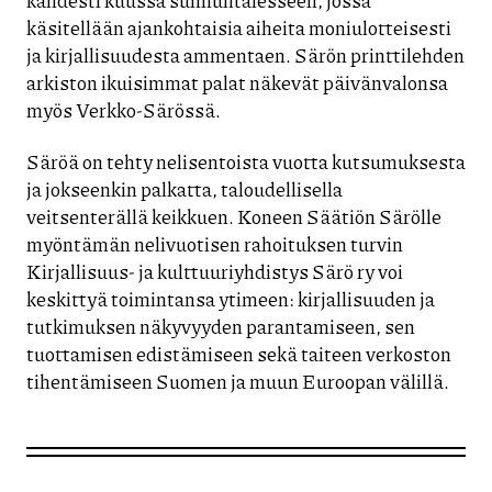
käsitellään ajankohtaisia aiheita moniulotteisesti
ja kirjallisuudesta ammentaen. Särön printtilehden
arkiston ikuisimmat palat näkevät päivänvalonsa
myös Verkko-Särössä.
Säröä on tehty nelisentoista vuotta kutsumuksesta
ja jokseenkin palkatta, taloudellisella
veitsenterällä keikkuen. Koneen Säätiön Särölle
myöntämän nelivuotisen rahoituksen turvin
Kirjallisuus- ja kulttuuriyhdistys Särö ry voi
keskittyä toimintansa ytimeen: kirjallisuuden ja
tutkimuksen näkyvyyden parantamiseen, sen
tuottamisen edistämiseen sekä taiteen verkoston
tihentämiseen Suomen ja muun Euroopan välillä.