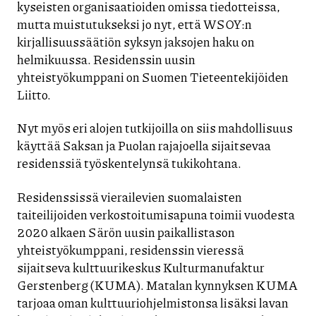
kyseisten organisaatioiden omissa tiedotteissa,
mutta muistutukseksi jo nyt, että WSOY:n
kirjallisuussäätiön syksyn jaksojen haku on
helmikuussa. Residenssin uusin
yhteistyökumppani on Suomen Tieteentekijöiden
Liitto.
Nyt myös eri alojen tutkijoilla on siis mahdollisuus
käyttää Saksan ja Puolan rajajoella sijaitsevaa
residenssiä työskentelynsä tukikohtana.
Residenssissä vierailevien suomalaisten
taiteilijoiden verkostoitumisapuna toimii vuodesta
2020 alkaen Särön uusin paikallistason
yhteistyökumppani, residenssin vieressä
sijaitseva kulttuurikeskus Kulturmanufaktur
Gerstenberg (KUMA). Matalan kynnyksen KUMA
tarjoaa oman kulttuuriohjelmistonsa lisäksi lavan