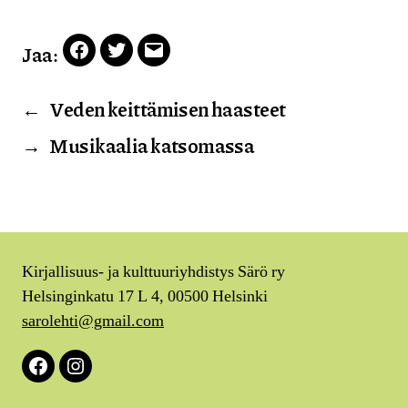
Jaa:
Facebook
Twitter
Email
←
Veden keittämisen haasteet
→
Musikaalia katsomassa
Kirjallisuus- ja kulttuuriyhdistys Särö ry
Helsinginkatu 17 L 4, 00500 Helsinki
sarolehti@gmail.com
Facebook
Instagram