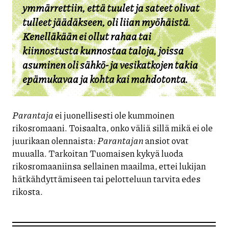
ymmärrettiin, että tuulet ja sateet olivat
tulleet jäädäkseen, oli liian myöhäistä.
Kenelläkään ei ollut rahaa tai
kiinnostusta kunnostaa taloja, joissa
asuminen oli sähkö- ja vesikatkojen takia
epämukavaa ja kohta kai mahdotonta.
Parantaja
ei juonellisesti ole kummoinen
rikosromaani. Toisaalta, onko väliä sillä mikä ei ole
juurikaan olennaista:
Parantajan
ansiot ovat
muualla. Tarkoitan Tuomaisen kykyä luoda
rikosromaaniinsa sellainen maailma, ettei lukijan
hätkähdyttämiseen tai pelotteluun tarvita edes
rikosta.