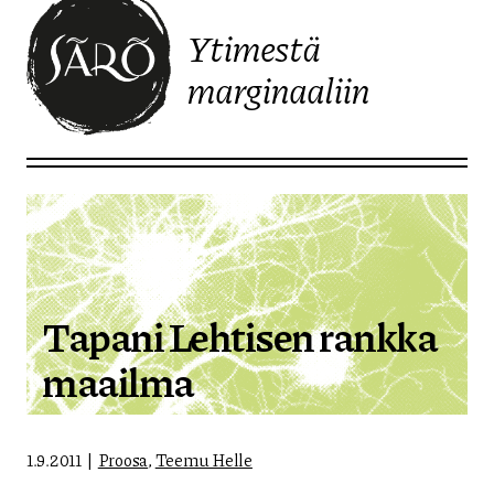
Ytimestä
marginaaliin
Etusivulle
Tapani Lehtisen rankka
maailma
1.9.2011
Proosa
,
Teemu Helle