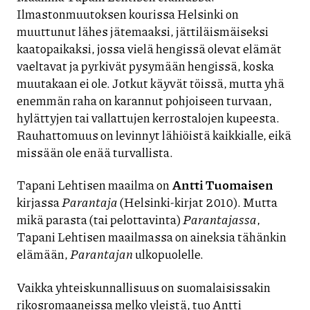
Ilmastonmuutoksen kourissa Helsinki on
muuttunut lähes jätemaaksi, jättiläismäiseksi
kaatopaikaksi, jossa vielä hengissä olevat elämät
vaeltavat ja pyrkivät pysymään hengissä, koska
muutakaan ei ole. Jotkut käyvät töissä, mutta yhä
enemmän raha on karannut pohjoiseen turvaan,
hylättyjen tai vallattujen kerrostalojen kupeesta.
Rauhattomuus on levinnyt lähiöistä kaikkialle, eikä
missään ole enää turvallista.
Tapani Lehtisen maailma on
Antti Tuomaisen
kirjassa
Parantaja
(Helsinki-kirjat 2010). Mutta
mikä parasta (tai pelottavinta)
Parantajassa
,
Tapani Lehtisen maailmassa on aineksia tähänkin
elämään,
Parantajan
ulkopuolelle.
Vaikka yhteiskunnallisuus on suomalaisissakin
rikosromaaneissa melko yleistä, tuo Antti