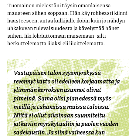
Tuomainen mielestäni täysin omanlaisensa
mausteen siihen soppaan. Hän käy rohkeasti kiinni
haasteeseen, antaa kulkijalle ikään kuin jo nähdyn
uhkakuvan tulevaisuudesta ja kävelyttää hänet
siihen, liki lohduttomaan maisemaan, silti
herkuttelematta liiaksi eli liioittelematta.
Vastapäisen talon syysmyrskyssä
revennyt katto oli edelleen korjaamatta ja
ylimmän kerroksen asunnot olivat
pimeinä. Sama olisi pian edessä myös
meillä ja tuhansissa muissa taloissa.
Niitä ei ollut aikoinaan suunniteltu
jatkuviin myrskytuuliin ja puolen vuoden
sadekausiin. Ja siinä vaiheessa kun