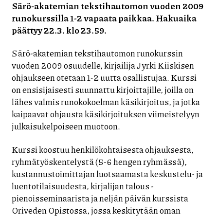
Särö-akatemian tekstihautomon vuoden 2009
runokurssilla 1-2 vapaata paikkaa. Hakuaika
päättyy 22.3. klo 23.59.
Särö-akatemian tekstihautomon runokurssin
vuoden 2009 osuudelle, kirjailija Jyrki Kiiskisen
ohjaukseen otetaan 1-2 uutta osallistujaa. Kurssi
on ensisijaisesti suunnattu kirjoittajille, joilla on
lähes valmis runokokoelman käsikirjoitus, ja jotka
kaipaavat ohjausta käsikirjoituksen viimeistelyyn
julkaisukelpoiseen muotoon.
Kurssi koostuu henkilökohtaisesta ohjauksesta,
ryhmätyöskentelystä (5-6 hengen ryhmässä),
kustannustoimittajan luotsaamasta keskustelu- ja
luentotilaisuudesta, kirjalijan talous -
pienoisseminaarista ja neljän päivän kurssista
Oriveden Opistossa, jossa keskitytään oman