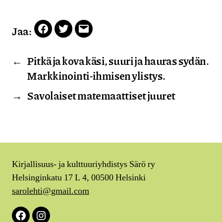
Jaa:
Facebook
Twitter
Email
←
Pitkä ja kova käsi, suuri ja hauras sydän.
Markkinointi-ihmisen ylistys.
→
Savolaiset matemaattiset juuret
Kirjallisuus- ja kulttuuriyhdistys Särö ry
Helsinginkatu 17 L 4, 00500 Helsinki
sarolehti@gmail.com
Facebook
Instagram