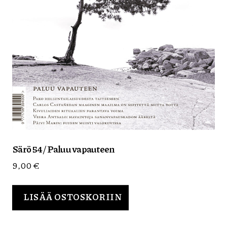
Särö 54 / Paluu vapauteen
9,00
€
LISÄÄ OSTOSKORIIN