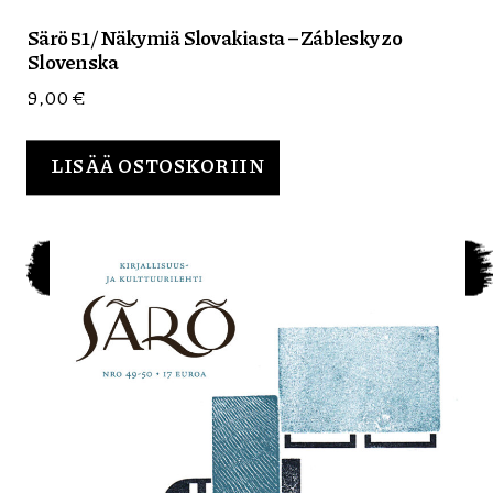
Särö 51 / Näkymiä Slovakiasta – Záblesky zo
Slovenska
9,00
€
LISÄÄ OSTOSKORIIN