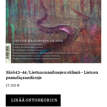
Särö 43–44 / Liettua maailmojen välissä – Lietuva
pasaulių sandūroje
17,00
€
LISÄÄ OSTOSKORIIN