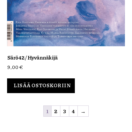
Särö 42 / Hyvännäkijä
9,00
€
LISÄÄ OSTOSKORIIN
1
2
3
4
→