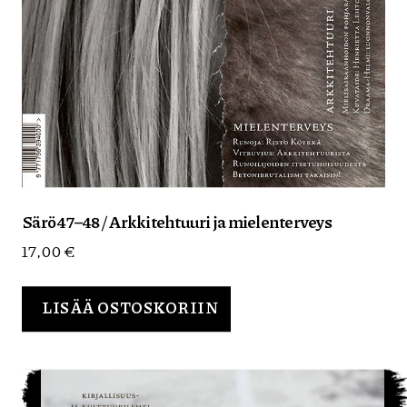
Särö 47–48 / Arkkitehtuuri ja mielenterveys
17,00
€
LISÄÄ OSTOSKORIIN