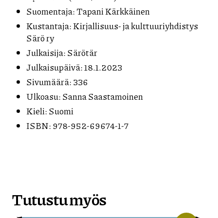
Suomentaja: Tapani Kärkkäinen
Kustantaja: Kirjallisuus- ja kulttuuriyhdistys
Särö ry
Julkaisija: Särötär
Julkaisupäivä: 18.1.2023
Sivumäärä: 336
Ulkoasu: Sanna Saastamoinen
Kieli: Suomi
ISBN: 978-952-69674-1-7
Tutustu myös