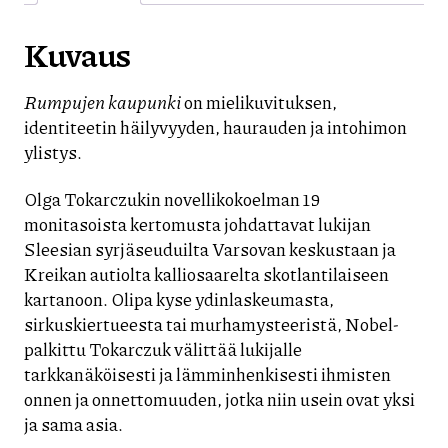
Kuvaus
Rumpujen kaupunki
on mielikuvituksen,
identiteetin häilyvyyden, haurauden ja intohimon
ylistys.
Olga Tokarczukin novellikokoelman 19
monitasoista kertomusta johdattavat lukijan
Sleesian syrjäseuduilta Varsovan keskustaan ja
Kreikan autiolta kalliosaarelta skotlantilaiseen
kartanoon. Olipa kyse ydinlaskeumasta,
sirkuskiertueesta tai murhamysteeristä, Nobel-
palkittu Tokarczuk välittää lukijalle
tarkkanäköisesti ja lämminhenkisesti ihmisten
onnen ja onnettomuuden, jotka niin usein ovat yksi
ja sama asia.