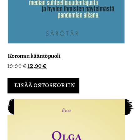
Koronan kääntöpuoli
Alkuperäinen
Nykyinen
19,90
€
12,90
€
hinta
hinta
oli:
on:
LISÄÄ OSTOSKORIIN
19,90 €.
12,90 €.