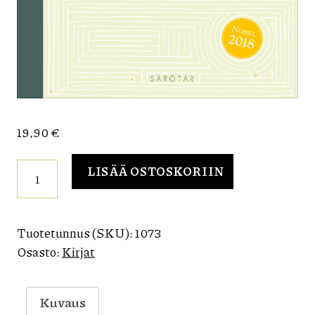
19,90
€
Olga
LISÄÄ OSTOSKORIIN
Tokarczuk:
Rumpujen
kaupunki
määrä
Tuotetunnus (SKU):
1073
Osasto:
Kirjat
Kuvaus