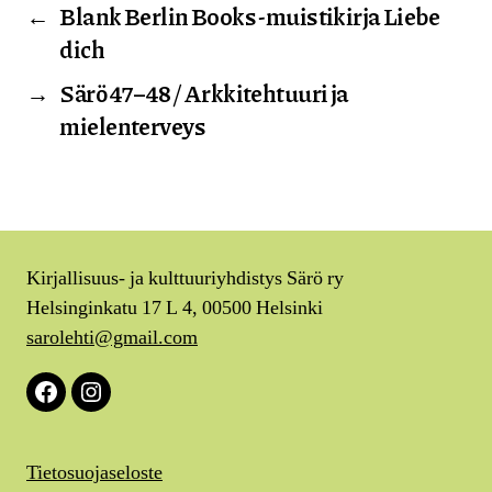
←
Blank Berlin Books -muistikirja Liebe
dich
→
Särö 47–48 / Arkkitehtuuri ja
mielenterveys
Kirjallisuus- ja kulttuuriyhdistys Särö ry
Helsinginkatu 17 L 4, 00500 Helsinki
sarolehti@gmail.com
Facebook
Instagram
Tietosuojaseloste