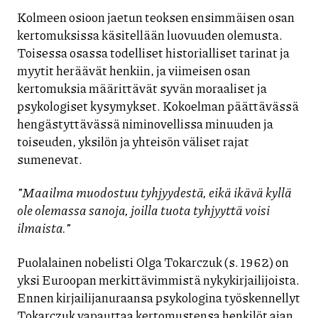
Kolmeen osioon jaetun teoksen ensimmäisen osan
kertomuksissa käsitellään luovuuden olemusta.
Toisessa osassa todelliset historialliset tarinat ja
myytit heräävät henkiin, ja viimeisen osan
kertomuksia määrittävät syvän moraaliset ja
psykologiset kysymykset. Kokoelman päättävässä
hengästyttävässä niminovellissa minuuden ja
toiseuden, yksilön ja yhteisön väliset rajat
sumenevat.
”Maailma muodostuu tyhjyydestä, eikä ikävä kyllä
ole olemassa sanoja, joilla tuota tyhjyyttä voisi
ilmaista.”
Puolalainen nobelisti Olga Tokarczuk (s. 1962) on
yksi Euroopan merkittävimmistä nykykirjailijoista.
Ennen kirjailijanuraansa psykologina työskennellyt
Tokarczuk vapauttaa kertomustensa henkilöt ajan