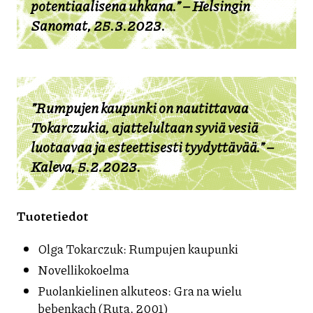
potentiaalisena uhkana.” – Helsingin
Sanomat, 25.3.2023.
”Rumpujen kaupunki on nautittavaa
Tokarczukia, ajattelultaan syviä vesiä
luotaavaa ja esteettisesti tyydyttävää.” –
Kaleva, 5.2.2023.
Tuotetiedot
Olga Tokarczuk: Rumpujen kaupunki
Novellikokoelma
Puolankielinen alkuteos: Gra na wielu
bębenkach (Ruta, 2001)