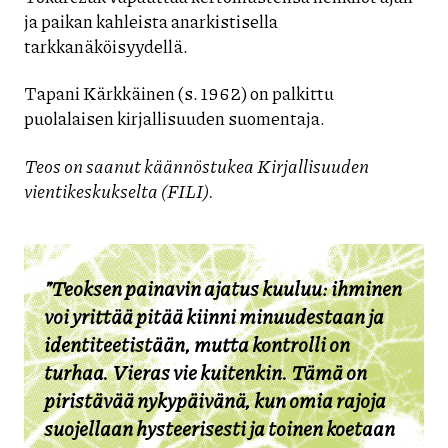
ja paikan kahleista anarkistisella
tarkkanäköisyydellä.
Tapani Kärkkäinen (s. 1962) on palkittu
puolalaisen kirjallisuuden suomentaja.
Teos on saanut käännöstukea Kirjallisuuden
vientikeskukselta (
FILI
).
”Teoksen painavin ajatus kuuluu: ihminen
voi yrittää pitää kiinni minuudestaan ja
identiteetistään, mutta kontrolli on
turhaa. Vieras vie kuitenkin. Tämä on
piristävää nykypäivänä, kun omia rajoja
suojellaan hysteerisesti ja toinen koetaan