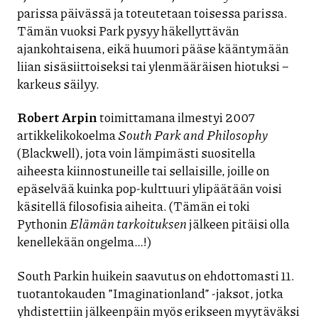
parissa päivässä ja toteutetaan toisessa parissa.
Tämän vuoksi Park pysyy häkellyttävän
ajankohtaisena, eikä huumori pääse kääntymään
liian sisäsiittoiseksi tai ylenmääräisen hiotuksi –
karkeus säilyy.
Robert Arpin
toimittamana ilmestyi 2007
artikkelikokoelma
South Park and Philosophy
(Blackwell), jota voin lämpimästi suositella
aiheesta kiinnostuneille tai sellaisille, joille on
epäselvää kuinka pop-kulttuuri ylipäätään voisi
käsitellä filosofisia aiheita. (Tämän ei toki
Pythonin
Elämän tarkoituksen
jälkeen pitäisi olla
kenellekään ongelma…!)
South Parkin huikein saavutus on ehdottomasti 11.
tuotantokauden ”Imaginationland” -jaksot, jotka
yhdistettiin jälkeenpäin myös erikseen myytäväksi