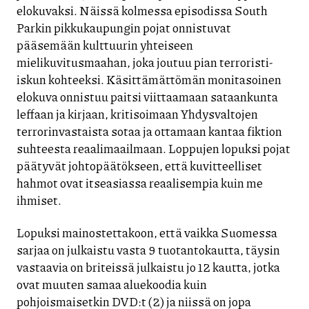
elokuvaksi. Näissä kolmessa episodissa South
Parkin pikkukaupungin pojat onnistuvat
pääsemään kulttuurin yhteiseen
mielikuvitusmaahan, joka joutuu pian terroristi-
iskun kohteeksi. Käsittämättömän monitasoinen
elokuva onnistuu paitsi viittaamaan sataankunta
leffaan ja kirjaan, kritisoimaan Yhdysvaltojen
terrorinvastaista sotaa ja ottamaan kantaa fiktion
suhteesta reaalimaailmaan. Loppujen lopuksi pojat
päätyvät johtopäätökseen, että kuvitteelliset
hahmot ovat itseasiassa reaalisempia kuin me
ihmiset.
Lopuksi mainostettakoon, että vaikka Suomessa
sarjaa on julkaistu vasta 9 tuotantokautta, täysin
vastaavia on briteissä julkaistu jo 12 kautta, jotka
ovat muuten samaa aluekoodia kuin
pohjoismaisetkin DVD:t (2) ja niissä on jopa