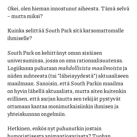
Okei, olen hieman innostunut aiheesta. Tämä selvä
– mutta miksi?
Kuinka selittää South Park sitä katsomattomalle
ihmiselle?
South Park on kehittänyt oman sisäisen
universuminsa, jossa on oma rationaalisuutensa.
Logiikassa puhutaan
mahdollisista maailmoista
ja
niiden suhteesta (tai ”läheisyydestä”) aktuaaliseen
maailmaan. Sanoisin, että South Parkin maailma
on hyvin lähellä aktuaalista, mutta siten kuitenkin
erillinen, että sarjan kautta sen tekijät pystyvät
ottamaan kantaa monimutkaisiinkin ihmisen ja
yhteiskunnan ongelmiin.
Hetkinen, enkös nyt puhunutkin jostain
humoristisesta animaatiosarjasta? Tuohan