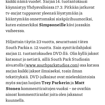
kaikki nämä vuodet. Sarjan 14. tuotantokausi
käynnistyy Yhdysvalloissa 17.3. Pitkään jatkuvat
tv-sarjat tuppaavat yleensä löystymään ja
kääntymään onnettomaksi sisäpiirihuumoriksi,
kuten esimerkiksi
Simpsoneille
kävi jossakin
vaiheessa.
Hiljattain täytin 23 vuotta, seurattuani täten
South Parkia n. 12 vuotta. Sain synttärilahjaksi
sarjan 11. tuotantokauden DVD:llä. Olin kyllä jaksot
katsonut jo netistä, sillä South Park Studiosin
sivustolla (
www.southparkstudios.com
) saa katsoa
sarjan kaikki jaksot ilmaiseksi, tosin ilman
tekstityksiä. DVD-julkaisut ovat mielenkiintoisia
myös sarjan luojien
Trey Parkerin
ja
Matt
Stonen
kommenttiraitojen vuoksi – ne ovatkin
ainoat kommenttiraidat joita olen jaksanut
kuunnella.