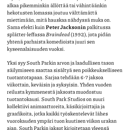
alkaa pikemminkin ällöttää tai vähintäänkin
hekotusten lomassa joutuu välttämättä
miettimään, mitä hauskaa nähdyssä muka on.
Sama efekti kuin
Peter Jacksonin
palkitussa
splätter-leffassa
Braindead
(1992), jota pidän
yhtenä parhaista komedioista juuri sen
kyseenalaisuuden vuoksi.
Yksi syy South Parkin arvon ja laadullisen tason
säilymiseen saattaa sisältyä sen poikkeukselliseen
tuotantotapaan. Sarjaa tehdään 6-7 jaksoa
viikottain, keväisin ja syksyisin. Yhden vuoden
reilusta kymmenestä jaksosta muodostuu
tuotantokausi. South Park Studios on suuri
kollektiivi animaattoreita, käsikirjoittajia ja
graafikoita, jotka kaikki työskentelevät lähes
vuorokauden ympäri tuon kuutisen viikon urakan
ajan. South Parkin jaksot kirjoitetaan yleensä