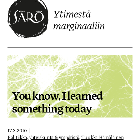
Ytimestä
marginaaliin
Etusivulle
You know, I learned
something today
17.3.2010
Politiikka, yhteiskunta & ympäristö
,
Tuukka Hämäläinen