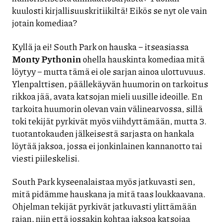
kuulosti kirjallisuuskritiikiltä! Eikös se nyt ole vain
jotain komediaa?
Kyllä ja ei! South Park on hauska – itseasiassa
Monty Pythonin
ohella hauskinta komediaa mitä
löytyy – mutta tämä ei ole sarjan ainoa ulottuvuus.
Ylenpalttisen, päällekäyvän huumorin on tarkoitus
rikkoa jää, avata katsojan mieli uusille ideoille. En
tarkoita huumorin olevan vain välinearvossa, sillä
toki tekijät pyrkivät myös viihdyttämään, mutta 3.
tuotantokauden jälkeisestä sarjasta on hankala
löytää jaksoa, jossa ei jonkinlainen kannanotto tai
viesti piileskelisi.
South Park kyseenalaistaa myös jatkuvasti sen,
mitä pidämme hauskana ja mitä taas loukkaavana.
Ohjelman tekijät pyrkivät jatkuvasti ylittämään
rajan, niin että jossakin kohtaa jaksoa katsojaa