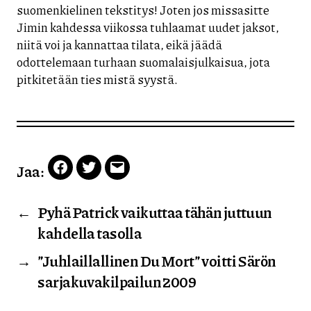
suomenkielinen tekstitys! Joten jos missasitte
Jimin kahdessa viikossa tuhlaamat uudet jaksot,
niitä voi ja kannattaa tilata, eikä jäädä
odottelemaan turhaan suomalaisjulkaisua, jota
pitkitetään ties mistä syystä.
Jaa:
Facebook
Twitter
Email
←
Pyhä Patrick vaikuttaa tähän juttuun
kahdella tasolla
→
”Juhlaillallinen Du Mort” voitti Särön
sarjakuvakilpailun 2009