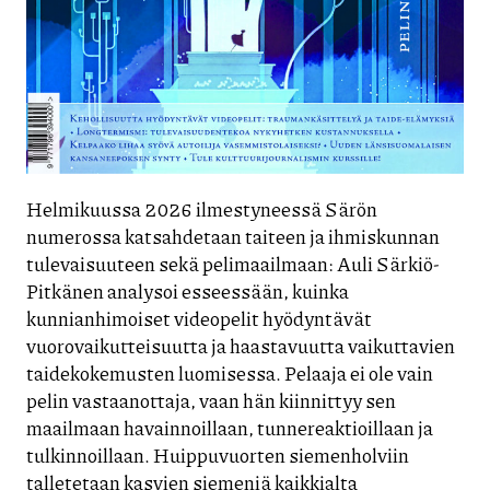
Helmikuussa 2026 ilmestyneessä Särön
numerossa katsahdetaan taiteen ja ihmiskunnan
tulevaisuuteen sekä pelimaailmaan: Auli Särkiö-
Pitkänen analysoi esseessään, kuinka
kunnianhimoiset videopelit hyödyntävät
vuorovaikutteisuutta ja haastavuutta vaikuttavien
taidekokemusten luomisessa. Pelaaja ei ole vain
pelin vastaanottaja, vaan hän kiinnittyy sen
maailmaan havainnoillaan, tunnereaktioillaan ja
tulkinnoillaan. Huippuvuorten siemenholviin
talletetaan kasvien siemeniä kaikkialta