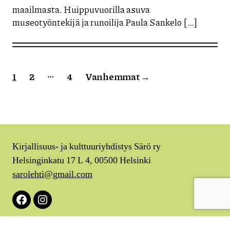
maailmasta. Huippuvuorilla asuva
museotyöntekijä ja runoilija Paula Sankelo […]
Artikkelien
…
1
2
4
Vanhemmat
→
sivutus
Kirjallisuus- ja kulttuuriyhdistys Särö ry
Helsinginkatu 17 L 4, 00500 Helsinki
sarolehti@gmail.com
Facebook
Instagram