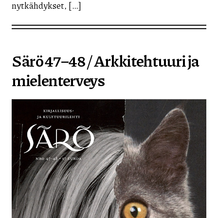
nytkähdykset, […]
Särö 47–48 / Arkkitehtuuri ja
mielenterveys