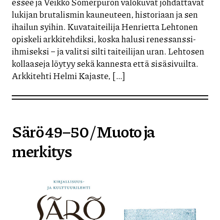
essee ja Veikko Somerpuron valokuvat johdattavat
lukijan brutalismin kauneuteen, historiaan ja sen
ihailun syihin. Kuvataiteilija Henrietta Lehtonen
opiskeli arkkitehdiksi, koska halusi renessanssi-
ihmiseksi – ja valitsi silti taiteilijan uran. Lehtosen
kollaaseja löytyy sekä kannesta että sisäsivuilta.
Arkkitehti Helmi Kajaste, […]
Särö 49–50 / Muoto ja
merkitys