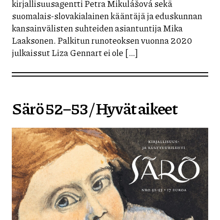
kirjallisuusagentti Petra Mikulášová sekä
suomalais-slovakialainen kääntäjä ja eduskunnan
kansainvälisten suhteiden asiantuntija Mika
Laaksonen. Palkitun runoteoksen vuonna 2020
julkaissut Liza Gennart ei ole […]
Särö 52–53 / Hyvät aikeet