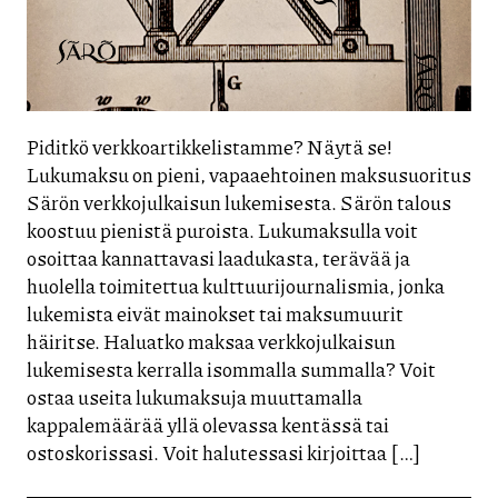
Piditkö verkkoartikkelistamme? Näytä se!
Lukumaksu on pieni, vapaaehtoinen maksusuoritus
Särön verkkojulkaisun lukemisesta. Särön talous
koostuu pienistä puroista. Lukumaksulla voit
osoittaa kannattavasi laadukasta, terävää ja
huolella toimitettua kulttuurijournalismia, jonka
lukemista eivät mainokset tai maksumuurit
häiritse. Haluatko maksaa verkkojulkaisun
lukemisesta kerralla isommalla summalla? Voit
ostaa useita lukumaksuja muuttamalla
kappalemäärää yllä olevassa kentässä tai
ostoskorissasi. Voit halutessasi kirjoittaa […]