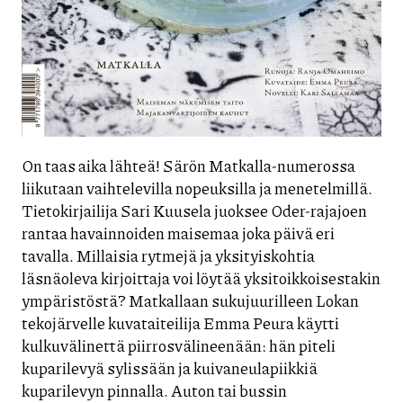
On taas aika lähteä! Särön Matkalla-numerossa
liikutaan vaihtelevilla nopeuksilla ja menetelmillä.
Tietokirjailija Sari Kuusela juoksee Oder-rajajoen
rantaa havainnoiden maisemaa joka päivä eri
tavalla. Millaisia rytmejä ja yksityiskohtia
läsnäoleva kirjoittaja voi löytää yksitoikkoisestakin
ympäristöstä? Matkallaan sukujuurilleen Lokan
tekojärvelle kuvataiteilija Emma Peura käytti
kulkuvälinettä piirrosvälineenään: hän piteli
kuparilevyä sylissään ja kuivaneulapiikkiä
kuparilevyn pinnalla. Auton tai bussin