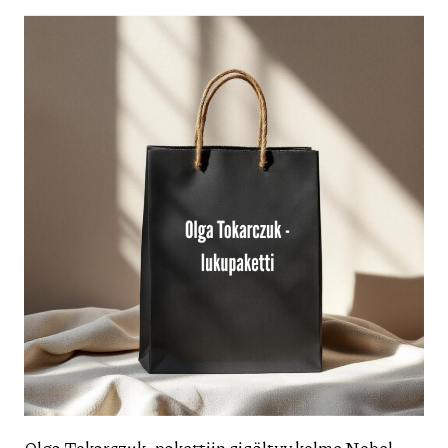
Olga Tokarczuk -pakettiin sisältyy kolme Nobel-