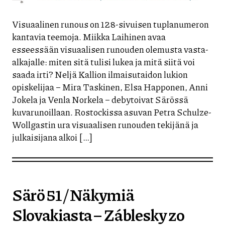
Visuaalinen runous on 128-sivuisen tuplanumeron
kantavia teemoja. Miikka Laihinen avaa
esseessään visuaalisen runouden olemusta vasta-
alkajalle: miten sitä tulisi lukea ja mitä siitä voi
saada irti? Neljä Kallion ilmaisutaidon lukion
opiskelijaa – Mira Taskinen, Elsa Happonen, Anni
Jokela ja Venla Norkela – debytoivat Särössä
kuvarunoillaan. Rostockissa asuvan Petra Schulze-
Wollgastin ura visuaalisen runouden tekijänä ja
julkaisijana alkoi […]
Särö 51 / Näkymiä
Slovakiasta – Záblesky zo