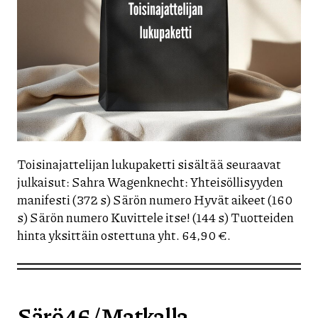
Toisinajattelijan lukupaketti sisältää seuraavat
julkaisut: Sahra Wagenknecht: Yhteisöllisyyden
manifesti (372 s) Särön numero Hyvät aikeet (160
s) Särön numero Kuvittele itse! (144 s) Tuotteiden
hinta yksittäin ostettuna yht. 64,90 €.
Särö 46 / Matkalla