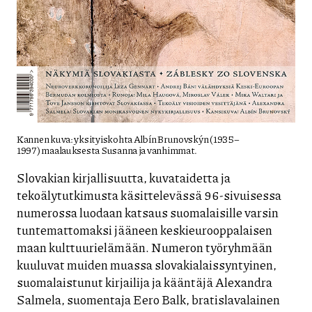
Kannen kuva: yksityiskohta Albín Brunovskýn (1935–
1997) maalauksesta Susanna ja vanhimmat.
Slovakian kirjallisuutta, kuvataidetta ja
tekoälytutkimusta käsittelevässä 96-sivuisessa
numerossa luodaan katsaus suomalaisille varsin
tuntemattomaksi jääneen keskieurooppalaisen
maan kulttuurielämään. Numeron työryhmään
kuuluvat muiden muassa slovakialaissyntyinen,
suomalaistunut kirjailija ja kääntäjä Alexandra
Salmela, suomentaja Eero Balk, bratislavalainen