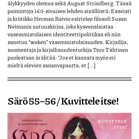
älykkyyden olemus sekä August Strindberg. Tässä
poimintoja 160-sivuisen lehden sisällöstä: Esseisti
ja kriitikko Herman Raivio esittelee filosofi Susan
Neimanin uutuuskirjaa, joka kyseenalaistaa
vasemmistolaisen identiteettipolitiikan eli niin
sanotun ”woken” vasemmistolaisuuden. Kirjailija,
suomentaja ja kirjallisuudentutkija Tero Tähtinen
puolestaan ärähtää: ”Jos et kannata myös eri
mieltä olevien sananvapautta, et […]
Särö 55–56 / Kuvittele itse!