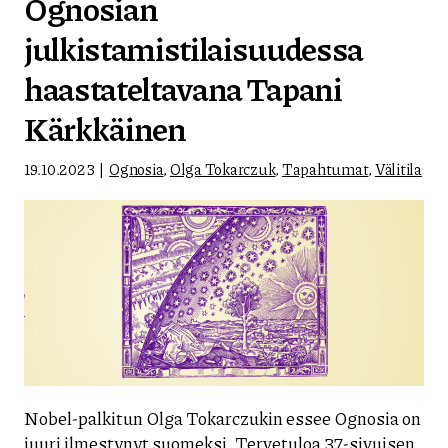
Ognosian
julkistamistilaisuudessa
haastateltavana Tapani
Kärkkäinen
19.10.2023
Ognosia
,
Olga Tokarczuk
,
Tapahtumat
,
Välitila
Nobel-palkitun Olga Tokarczukin essee Ognosia on
juuri ilmestynyt suomeksi. Tervetuloa 37-sivuisen