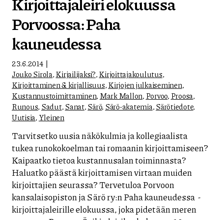
Kirjoittajaleiri elokuussa
Porvoossa: Paha
kauneudessa
23.6.2014
Jouko Sirola
,
Kirjailijaksi?
,
Kirjoittajakoulutus
,
Kirjoittaminen & kirjallisuus
,
Kirjojen julkaiseminen
,
Kustannustoimittaminen
,
Mark Mallon
,
Porvoo
,
Proosa
,
Runous
,
Sadut
,
Sanat
,
Särö
,
Särö-akatemia
,
Särötiedote
,
Uutisia
,
Yleinen
Tarvitsetko uusia näkökulmia ja kollegiaalista
tukea runokokoelman tai romaanin kirjoittamiseen?
Kaipaatko tietoa kustannusalan toiminnasta?
Haluatko päästä kirjoittamisen virtaan muiden
kirjoittajien seurassa? Tervetuloa Porvoon
kansalaisopiston ja Särö ry:n Paha kauneudessa -
kirjoittajaleirille elokuussa, joka pidetään meren