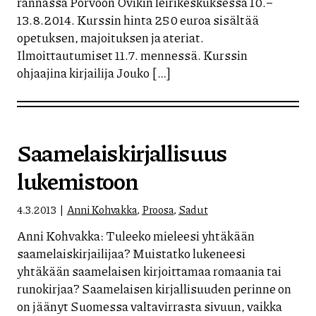
rannassa Porvoon Övikin leirikeskuksessa 10.–
13.8.2014. Kurssin hinta 250 euroa sisältää
opetuksen, majoituksen ja ateriat.
Ilmoittautumiset 11.7. mennessä. Kurssin
ohjaajina kirjailija Jouko […]
Saamelaiskirjallisuus
lukemistoon
4.3.2013
Anni Kohvakka
,
Proosa
,
Sadut
Anni Kohvakka: Tuleeko mieleesi yhtäkään
saamelaiskirjailijaa? Muistatko lukeneesi
yhtäkään saamelaisen kirjoittamaa romaania tai
runokirjaa? Saamelaisen kirjallisuuden perinne on
on jäänyt Suomessa valtavirrasta sivuun, vaikka