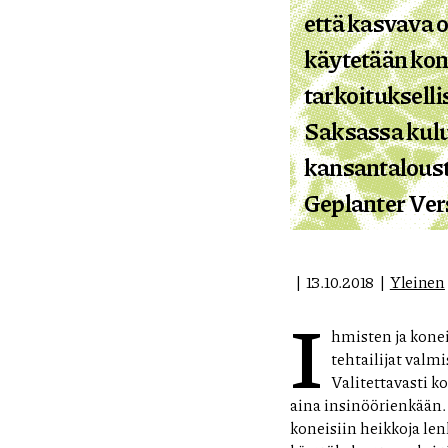
että kasvava 
käytetään kon
tarkoituksell
Saksassa kulu
kansantalousti
Geplanter Ver
13.10.2018
Yleinen
I
hmisten ja konei
tehtailijat valmi
Valitettavasti k
aina insinöörienkään.
koneisiin heikkoja len