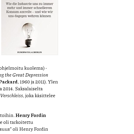
ohjelmoitu kuolema) -
g the Great Depression
Packard
, 1960 ja 2011). Ylen
 2014. Saksalaiselta
Verschleiss
, joka käsittelee
toihin.
Henry Fordin
 oli tarkoitettu
uisuus” oli Henry Fordin