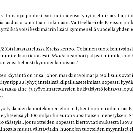
 valmistajat puolustavat tuotteidensa lyhyttä elinikää sillä, et
kia laadusta joudutaan tinkimään. Väitteellä ei ole Kreissin mu
ttöikää voisi keskimäärin lisätä kymmenellä vuodella yhden e
/2014) haastattelussa Kreiss kertoo: ”Jokainen tuotekehitysinsi
uunnitellaan tietoisesti.
Manin
insinööri paljasti minulle, ett
an voisi helposti kymmenkertaistaa.”
n käytäntö on ansa, johon markkinavoimat ja teollisuus ovat it
ritys tippuu lyhytjänteisissä kilpailuasetelmissa nopeasti kyyd
ekä raaka-aine- ja työvoimaresurssien hukkakäyttö johtavat lopu
ss.
yödykkeiden keinotekoinen eliniän lyhentäminen aiheuttaa K
ille yhteensä yli 100 miljardin euron vuosittaisen menetyksen. Sa
uro säästyisi, jos tuotteiden nopeasta kiertovaatimuksesta luovutt
mainosala muuta väittävätkin, huonojen tuotteiden myynnistä ei