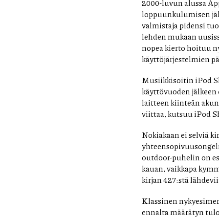
2000-luvun alussa Appl
loppuunkulumisen jälk
valmistaja pidensi tu
lehden mukaan uusissa
nopea kierto hoituu ny
käyttöjärjestelmien p
Musiikkisoitin iPod S
käyttövuoden jälkeen 
laitteen kiinteän akun
viittaa, kutsuu iPod Sh
Nokiakaan ei selviä kir
yhteensopivuusongelm
outdoor-puhelin on es
kauan, vaikkapa kymme
kirjan 427:stä lähdevii
Klassinen nykyesimerk
ennalta määrätyn tulo