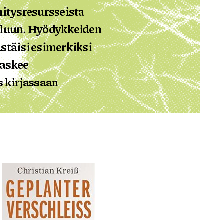
hitysresursseista
eluun. Hyödykkeiden
stäisi esimerkiksi
laskee
s kirjassaan