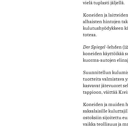
vielä tuplasti jäljellä.
Koneiden ja laitteiden
alhaisten hintojen ta
kulutushyödykkeen käy
toteaa.
Der Spiegel
-lehden (12
koneiden käyttöikää s
kuorma-autojen elinaj
Suunnitellun kulumise
tuotteita valmistava y
kasvavat jätevuoret s
tappioon, väittää Krei
Koneiden ja muiden h
saksalaisille kuluttaj
ostoksiin sijoitettu e
vaikka teollisuus ja 