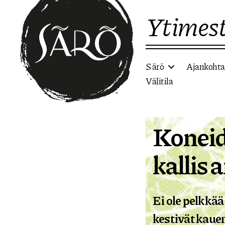
Ytimest
Särö
Ajankohta
Välitila
Etusivulle
Koneid
kallis 
Ei ole pelkkää
kestivät kauem