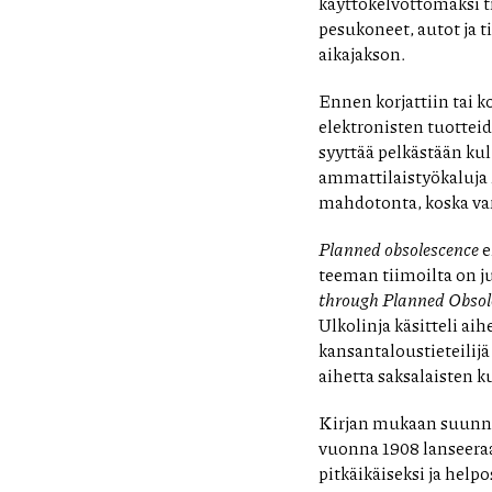
käyttökelvottomaksi t
pesukoneet, autot ja 
aikajakson.
Ennen korjattiin tai k
elektronisten tuotteid
syyttää pelkästään kulu
ammattilaistyökaluja it
mahdotonta, koska var
Planned obsolescence
e
teeman tiimoilta on jul
through Planned Obsol
Ulkolinja käsitteli a
kansantaloustieteilijä
aihetta saksalaisten 
Kirjan mukaan suunni
vuonna 1908 lanseeraam
pitkäikäiseksi ja helpo