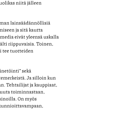
olikas niitä jälleen
ilman lainsäädännöllisiä
miseen ja sitä kautta
media eivät yleensä uskalla
älti riippuvaisia. Toinen,
i tee tuotteiden
inetöinti” sekä
otemerkeistä. Ja silloin kun
n. Tehtailijat ja kauppiaat,
tuuta toiminnastaan,
kinoilla. On myös
 kunnioittavampaan,