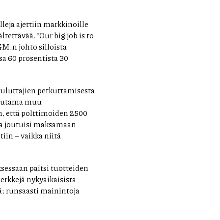
lleja ajettiin markkinoille
ltettävää. ”Our big job is to
M:n johto silloista
a 60 prosentista 30
kuluttajien petkuttamisesta
 muutama muu
, että polttimoiden 2500
aja joutuisi maksamaan
iin – vaikka niitä
ksessaan paitsi tuotteiden
rkkejä nykyaikaisista
ä; runsaasti mainintoja