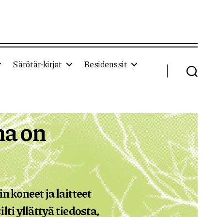
Särötär-kirjat
Residenssit
Haku
ma on
n koneet ja laitteet
ti yllättyä tiedosta,