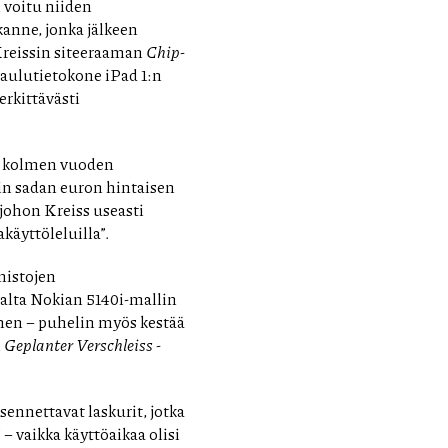
 voitu niiden
anne, jonka jälkeen
Kreissin siteeraaman
Chip
-
taulutietokone iPad 1:n
erkittävästi
n, kolmen vuoden
oin sadan euron hintaisen
 johon Kreiss useasti
akäyttöleluilla”.
lmistojen
alta Nokian 5140i-mallin
inen – puhelin myös kestää
i
Geplanter Verschleiss
-
ennettavat laskurit, jotka
 vaikka käyttöaikaa olisi