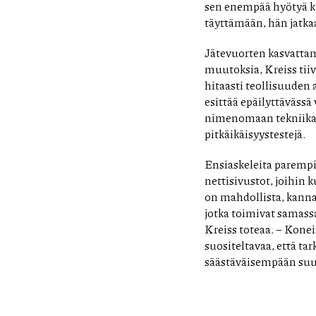
sen enempää hyötyä kui
täyttämään, hän jatka
Jätevuorten kasvattam
muutoksia, Kreiss tiiv
hitaasti teollisuuden
esittää epäilyttävässä
nimenomaan tekniikan 
pitkäikäisyystestejä.
Ensiaskeleita parempi
nettisivustot, joihin k
on mahdollista, kannatt
jotka toimivat samas
Kreiss toteaa. – Kone
suositeltavaa, että t
säästäväisempään su