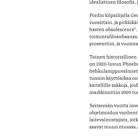
idealistinen filosofia, 
Fordin kilpailijalla G
vuosittain, ja pitkäikä
hasten obsolescence”,
toimintafilosofiaansa
prosenttiin, ja vuonna
Toinen historiallinen
on 1920-luvun Phoebu
hehkulamppuvalmistaja
tunnin käyttöaikaa on
kartellille sakkoja, j
markkinoitiin 1000 tun
Seitsemän vuotta inves
ohjelmoidun vanhentum
laitevalmistajista, jo
saavat muun muassa A