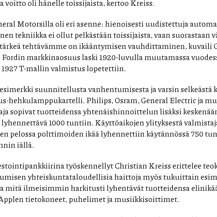
ja voitto oli hänelle toissijaista, kertoo Kreiss.
eneral Motorsilla oli eri asenne: hienoisesti uudistettuja automa
inen tekniikka ei ollut pelkästään toissijaista, vaan suorastaan vä
 tärkeä tehtävämme on ikääntymisen vauhdittaminen, kuvaili G
. Fordin markkinaosuus laski 1920-luvulla muutamassa vuodess
 1927 T-mallin valmistus lopetettiin.
 esimerkki suunnitellusta vanhentumisesta ja varsin selkeästä 
s-hehkulamppukartelli. Philips, Osram, General Electric ja
 sopivat tuotteidensa yhtenäishinnoittelun lisäksi keskenään
 lyhennettävä 1000 tuntiin. Käyttöaikojen ylityksestä valmist
oiden pelossa polttimoiden ikää lyhennettiin käytännössä 750 tunt
nin iällä.
tointipankkiirina työskennellyt Christian Kreiss erittelee teo
isen yhteiskuntataloudellisia haittoja myös tukuittain esime
tka mitä ilmeisimmin harkitusti lyhentävät tuotteidensa elinikä
pplen tietokoneet, puhelimet ja musiikkisoittimet.