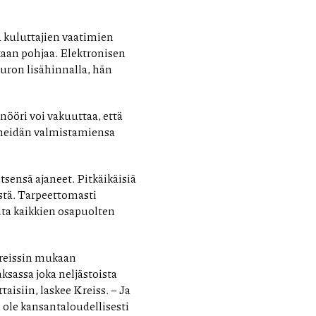
tä kuluttajien vaatimien
kaan pohjaa. Elektronisen
uron lisähinnalla, hän
nööri voi vakuuttaa, että
ä heidän valmistamiensa
sensä ajaneet. Pitkäikäisiä
istä. Tarpeettomasti
lta kaikkien osapuolten
reissin mukaan
ksassa joka neljästoista
aisiin, laskee Kreiss. – Ja
 ole kansantaloudellisesti