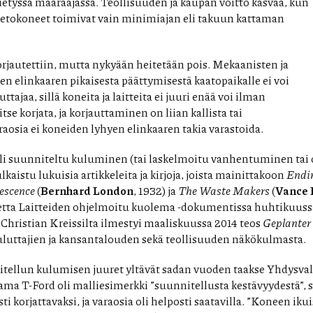
ietyssä määräajassa. Teollisuuden ja kaupan voitto kasvaa, kun
tietokoneet toimivat vain minimiajan eli takuun kattaman
orjautettiin, mutta nykyään heitetään pois. Mekaanisten ja
en elinkaaren pikaisesta päättymisestä kaatopaikalle ei voi
ttajaa, sillä koneita ja laitteita ei juuri enää voi ilman
se korjata, ja korjauttaminen on liian kallista tai
aosia ei koneiden lyhyen elinkaaren takia varastoida.
li suunniteltu kuluminen (tai laskelmoitu vanhentuminen tai 
kaistu lukuisia artikkeleita ja kirjoja, joista mainittakoon
Endin
escence
(
Bernhard London
, 1932) ja
The Waste Makers
(
Vance 
ihetta Laitteiden ohjelmoitu kuolema -dokumentissa huhtikuussa
 Christian Kreissilta ilmestyi maaliskuussa 2014 teos
Geplanter 
kuluttajien ja kansantalouden sekä teollisuuden näkökulmasta.
tellun kulumisen juuret yltävät sadan vuoden taakse Yhdysval
a T-Ford oli malliesimerkki ”suunnitellusta kestävyydestä”, se
sti korjattavaksi, ja varaosia oli helposti saatavilla. ”Koneen ik