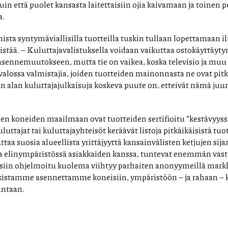
n että puolet kansasta laitettaisiin ojia kaivamaan ja toinen pu
a.
ista syntymäviallisilla tuotteilla tuskin tullaan lopettamaan 
istää. – Kuluttajavalistuksella voidaan vaikuttaa ostokäyttäyty
 asennemuutokseen, mutta tie on vaikea, koska televisio ja muu 
 valossa valmistajia, joiden tuotteiden mainonnasta ne ovat pitk
alan kuluttajajulkaisuja koskeva puute on, etteivät nämä juur
en koneiden maailmaan ovat tuotteiden sertifioitu ”kestävyyss
uluttajat tai kuluttajayhteisöt keräävät listoja pitkäikäisistä tu
aa suosia alueellista yrittäjyyttä kansainvälisten ketjujen sijaa
sa elinympäristössä asiakkaiden kanssa, tuntevat enemmän vas
isiin ohjelmoitu kuolema viihtyy parhaiten anonyymeillä mark
arkistamme asennettamme koneisiin, ympäristöön – ja rahaan –
untaan.