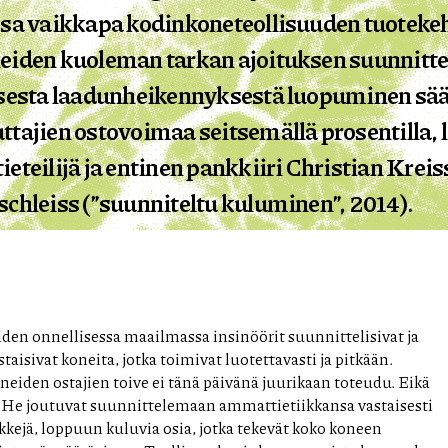
osa vaikkapa kodinkoneteollisuuden tuoteke
eiden kuoleman tarkan ajoituksen suunnitt
isesta laadunheikennyksestä luopuminen sää
ttajien ostovoimaa seitsemällä prosentilla, 
eteilijä ja entinen pankkiiri Christian Kreis
schleiss (”suunniteltu kuluminen”, 2014).
den onnellisessa maailmassa insinöörit suunnittelisivat ja
staisivat koneita, jotka toimivat luotettavasti ja pitkään.
oneiden ostajien toive ei tänä päivänä juurikaan toteudu. Eikä
 He joutuvat suunnittelemaan ammattietiikkansa vastaisesti
kkejä, loppuun kuluvia osia, jotka tekevät koko koneen