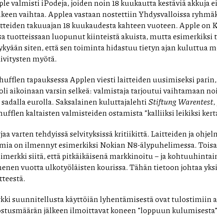
e valmisti iPodeja, joiden noin 18 kuukautta kestäviä akkuja ei
een vaihtaa. Applea vastaan nostettiin Yhdysvalloissa ryhmäk
otteiden takuuajan 18 kuukaudesta kahteen vuoteen. Apple on 
 tuotteissaan luopunut kiinteistä akuista, mutta esimerkiksi 
kyään siten, että sen toiminta hidastuu tietyn ajan kuluttua m
äivitysten myötä.
hufflen tapauksessa Applen viesti laitteiden uusimiseksi pari
oli aikoinaan varsin selkeä: valmistaja tarjoutui vaihtamaan n
 sadalla eurolla. Saksalainen kuluttajalehti
Stiftung Warentest
,
ufflen kaltaisten valmisteiden ostamista ”kalliiksi leikiksi kert
jaa varten tehdyissä selvityksissä kritiikittä. Laitteiden ja ohje
ia on ilmennyt esimerkiksi Nokian N8-älypuhelimessa. Toisa
imerkki siitä, että pitkäikäisenä markkinoitu – ja kohtuuhinta
nen vuotta ulkotyöläisten kourissa. Tähän tietoon johtaa yks
tteestä.
ki suunnitellusta käyttöiän lyhentämisestä ovat tulostimiin as
stusmäärän jälkeen ilmoittavat koneen ”loppuun kulumisesta” –