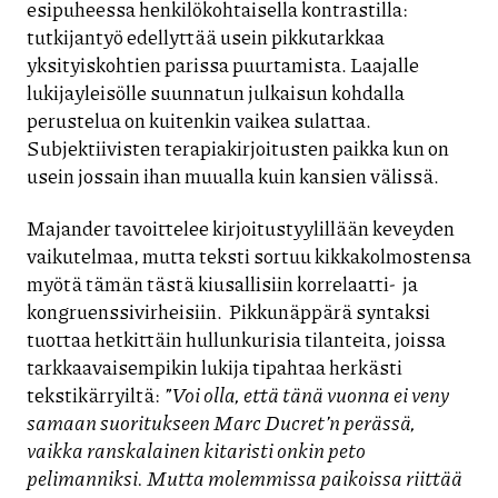
esipuheessa henkilökohtaisella kontrastilla:
tutkijantyö edellyttää usein pikkutarkkaa
yksityiskohtien parissa puurtamista. Laajalle
lukijayleisölle suunnatun julkaisun kohdalla
perustelua on kuitenkin vaikea sulattaa.
Subjektiivisten terapiakirjoitusten paikka kun on
usein jossain ihan muualla kuin kansien välissä.
Majander tavoittelee kirjoitustyylillään keveyden
vaikutelmaa, mutta teksti sortuu kikkakolmostensa
myötä tämän tästä kiusallisiin korrelaatti- ja
kongruenssivirheisiin. Pikkunäppärä syntaksi
tuottaa hetkittäin hullunkurisia tilanteita, joissa
tarkkaavaisempikin lukija tipahtaa herkästi
tekstikärryiltä:
”Voi olla, että tänä vuonna ei veny
samaan suoritukseen Marc Ducret’n perässä,
vaikka ranskalainen kitaristi onkin peto
pelimanniksi. Mutta molemmissa paikoissa riittää