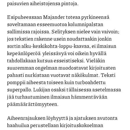
paisuvien aiheistojensa pintoja.
Esipuheessaan Majander toteaa pyrkineensä
soveltamaan esseemuotoa kolumnipalstan
sallimissa rajoissa. Selityksen nielee vain vaivoin;
jos tekstien rakenne usein noudattaakin jonkin
sortin alku-keskikohta-loppu-kaavaa, ei ilmaisun
kepeänlöperöä yleissävyä voi oikein hyvällä
tahdollakaan kutsua esseistiseksi. Vieläkin
suuremman ongelman muodostavat kirjoitusten
pahasti nurkistaan vuotavat näkökulmat. Teksti
pomppii aiheesta toiseen kuin turboahdettu
superpallo. Lukijan osaksi tällaisessa asetelmassa
jää turhautuminen ilmaisun hämmentävään
päämäärättömyyteen.
Aiheenrajauksen löyhyyttä ja ajatuksen avutonta
haahuilua perustellaan kirjoituskokoelman