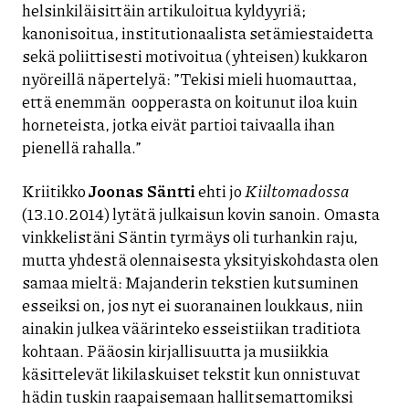
helsinkiläisittäin artikuloitua kyldyyriä;
kanonisoitua, institutionaalista setämiestaidetta
sekä poliittisesti motivoitua (yhteisen) kukkaron
nyöreillä näpertelyä: ”Tekisi mieli huomauttaa,
että enemmän oopperasta on koitunut iloa kuin
horneteista, jotka eivät partioi taivaalla ihan
pienellä rahalla.”
Kriitikko
Joonas Säntti
ehti jo
Kiiltomadossa
(13.10.2014) lytätä julkaisun kovin sanoin. Omasta
vinkkelistäni Säntin tyrmäys oli turhankin raju,
mutta yhdestä olennaisesta yksityiskohdasta olen
samaa mieltä: Majanderin tekstien kutsuminen
esseiksi on, jos nyt ei suoranainen loukkaus, niin
ainakin julkea väärinteko esseistiikan traditiota
kohtaan. Pääosin kirjallisuutta ja musiikkia
käsittelevät likilaskuiset tekstit kun onnistuvat
hädin tuskin raapaisemaan hallitsemattomiksi