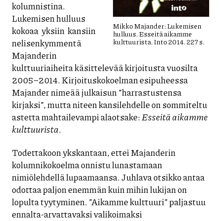
kolumnistina.
Lukemisen hulluus
Mikko Majander: Lukemisen
kokoaa yksiin kansiin
hulluus. Esseitä aikamme
nelisenkymmentä
kulttuurista. Into 2014. 227 s.
Majanderin
kulttuuriaiheita käsittelevää kirjoitusta vuosilta
2005–2014. Kirjoituskokoelman esipuheessa
Majander nimeää julkaisun ”harrastustensa
kirjaksi”, mutta niteen kansilehdelle on sommiteltu
astetta mahtailevampi alaotsake:
Esseitä aikamme
kulttuurista
.
Todettakoon ykskantaan, ettei Majanderin
kolumnikokoelma onnistu lunastamaan
nimiölehdellä lupaamaansa. Juhlava otsikko antaa
odottaa paljon enemmän kuin mihin lukijan on
lopulta tyytyminen. ”Aikamme kulttuuri” paljastuu
ennalta-arvattavaksi valikoimaksi