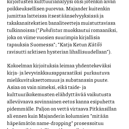
kirjoitusten kulttuurianalyysi olisi jotenkin aivan
poikkeuksellisen purevaa. Majander kuitenkin
jumittaa latteissa itsestäänselvyyksissä ja
takakansitekstien banaliteetteja muistuttavissa
tulkinnoissa (”
Puhdistus
muokkautui romaaniksi,
joka on viime vuosien suurimpia kirjallisia
tapauksia Suomessa”; ”Katja Ketun
Kätilö
ravisutti arktisen hysterian lihallisuudellaan”).
Kokoelman kirjoituksia leimaa yhdentekeväksi
kirja- ja levyvinkkausapparaatiksi purkautuva
mielikuvituksettomuus ja substanssin puute.
Asiaa on vain nimeksi, eikä taide- ja
kulttuurikokemusten elähdyttävää vaikutusta
alleviivaava sovinnainen eetos kanna esipuhetta
pidemmälle. Paljon on vettä virtaava Pitkänsillan
ali ennen kuin Majanderin kolumnien ”mitään
häpeämätön name-dropping” prosessoituu