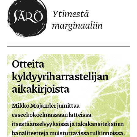
Ytimestä
marginaaliin
Etusivulle
Otteita
kyldyyriharrastelijan
aikakirjoista
Mikko Majander jumittaa
esseekokoelmassaan latteissa
itsestäänselvyyksissä ja takakansitekstien
banaliteetteja muistuttavissa tulkinnoissa,