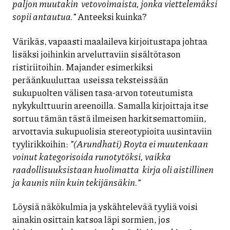
paljon muutakin vetovoimaista, jonka viettelemäksi
sopii antautua.”
Anteeksi kuinka?
Värikäs, vapaasti maalaileva kirjoitustapa johtaa
lisäksi joihinkin arveluttaviin sisältötason
ristiriitoihin. Majander esimerkiksi
peräänkuuluttaa useissa teksteissään
sukupuolten välisen tasa-arvon toteutumista
nykykulttuurin areenoilla. Samalla kirjoittaja itse
sortuu tämän tästä ilmeisen harkitsemattomiin,
arvottavia sukupuolisia stereotypioita uusintaviin
tyylirikkoihin:
”(Arundhati) Royta ei muutenkaan
voinut kategorisoida runotytöksi, vaikka
raadollisuuksistaan huolimatta kirja oli aistillinen
ja kaunis niin kuin tekijänsäkin.”
Löysiä näkökulmia ja yskähtelevää tyyliä voisi
ainakin osittain katsoa läpi sormien, jos