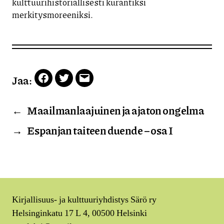
kulttuurihistoriallisesti kurantiksi
merkitysmoreeniksi.
Jaa:
Facebook
Twitter
Email
←
Maailmanlaajuinen ja ajaton ongelma
→
Espanjan taiteen duende – osa I
Kirjallisuus- ja kulttuuriyhdistys Särö ry
Helsinginkatu 17 L 4, 00500 Helsinki