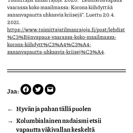
vaarassa koko maailmassa: Korona kiihdyttää
sananvapautta uhkaavia kriisejä”. Luettu 20.4.
2021.
https://www.toimittajatilmanrajoja.fi/post/lehdist
%C3%B6nvapaus-vaarassa-koko-maailmassa-
korona-kiihdytt%C3%A4%C3%A4-
sananvapautta-uhkaavia-kriisej%C3%A4
.
Jaa:
Facebook
Twitter
Email
←
Hyvän ja pahan tällä puolen
→
Kolumbialainen nadaismi etsii
vapautta väkivallan keskeltä