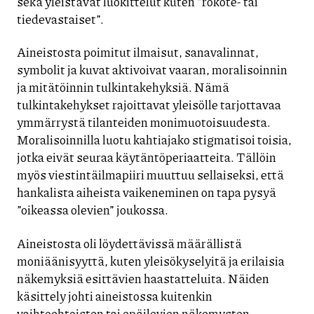
sekä yleistävät luokittelut kuten ”rokote- tai
tiedevastaiset”.
Aineistosta poimitut ilmaisut, sanavalinnat,
symbolit ja kuvat aktivoivat vaaran, moralisoinnin
ja mitätöinnin tulkintakehyksiä. Nämä
tulkintakehykset rajoittavat yleisölle tarjottavaa
ymmärrystä tilanteiden monimuotoisuudesta.
Moralisoinnilla luotu kahtiajako stigmatisoi toisia,
jotka eivät seuraa käytäntöperiaatteita. Tällöin
myös viestintäilmapiiri muuttuu sellaiseksi, että
hankalista aiheista vaikeneminen on tapa pysyä
”oikeassa olevien” joukossa.
Aineistosta oli löydettävissä määrällistä
moniäänisyyttä, kuten yleisökyselyitä ja erilaisia
näkemyksiä esittävien haastatteluita. Näiden
käsittely johti aineistossa kuitenkin
vaihtoehtoisten tai epäilevien näkemysten