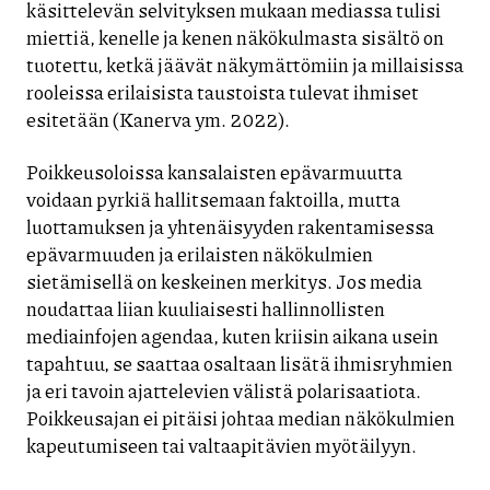
käsittelevän selvityksen mukaan mediassa tulisi
miettiä, kenelle ja kenen näkökulmasta sisältö on
tuotettu, ketkä jäävät näkymättömiin ja millaisissa
rooleissa erilaisista taustoista tulevat ihmiset
esitetään (Kanerva ym. 2022).
Poikkeusoloissa kansalaisten epävarmuutta
voidaan pyrkiä hallitsemaan faktoilla, mutta
luottamuksen ja yhtenäisyyden rakentamisessa
epävarmuuden ja erilaisten näkökulmien
sietämisellä on keskeinen merkitys. Jos media
noudattaa liian kuuliaisesti hallinnollisten
mediainfojen agendaa, kuten kriisin aikana usein
tapahtuu, se saattaa osaltaan lisätä ihmisryhmien
ja eri tavoin ajattelevien välistä polarisaatiota.
Poikkeusajan ei pitäisi johtaa median näkökulmien
kapeutumiseen tai valtaapitävien myötäilyyn.