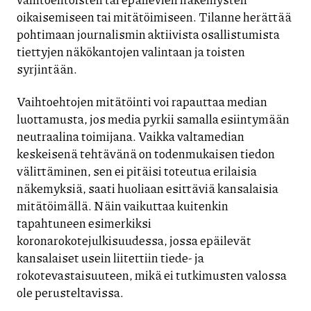
oikaisemiseen tai mitätöimiseen. Tilanne herättää
pohtimaan journalismin aktiivista osallistumista
tiettyjen näkökantojen valintaan ja toisten
syrjintään.
Vaihtoehtojen mitätöinti voi rapauttaa median
luottamusta, jos media pyrkii samalla esiintymään
neutraalina toimijana. Vaikka valtamedian
keskeisenä tehtävänä on todenmukaisen tiedon
välittäminen, sen ei pitäisi toteutua erilaisia
näkemyksiä, saati huoliaan esittäviä kansalaisia
mitätöimällä. Näin vaikuttaa kuitenkin
tapahtuneen esimerkiksi
koronarokotejulkisuudessa, jossa epäilevät
kansalaiset usein liitettiin tiede- ja
rokotevastaisuuteen, mikä ei tutkimusten valossa
ole perusteltavissa.