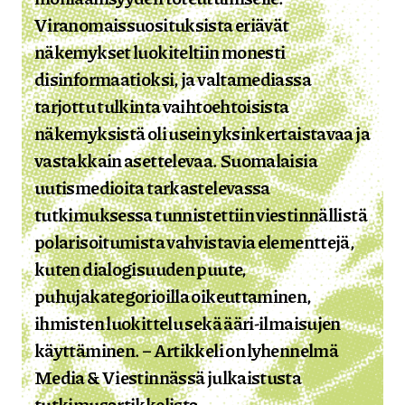
Viranomaissuosituksista eriävät
näkemykset luokiteltiin monesti
disinformaatioksi, ja valtamediassa
tarjottu tulkinta vaihtoehtoisista
näkemyksistä oli usein yksinkertaistavaa ja
vastakkain asettelevaa. Suomalaisia
uutismedioita tarkastelevassa
tutkimuksessa tunnistettiin viestinnällistä
polarisoitumista vahvistavia elementtejä,
kuten dialogisuuden puute,
puhujakategorioilla oikeuttaminen,
ihmisten luokittelu sekä ääri-ilmaisujen
käyttäminen. – Artikkeli on lyhennelmä
Media & Viestinnässä julkaistusta
tutkimusartikkelista.