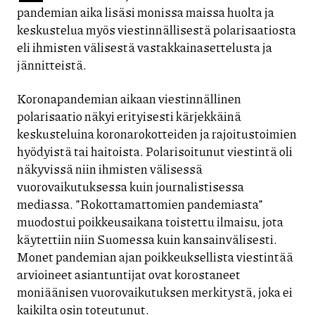
pandemian aika lisäsi monissa maissa huolta ja
keskustelua myös viestinnällisestä polarisaatiosta
eli ihmisten välisestä vastakkainasettelusta ja
jännitteistä.
Koronapandemian aikaan viestinnällinen
polarisaatio näkyi erityisesti kärjekkäinä
keskusteluina koronarokotteiden ja rajoitustoimien
hyödyistä tai haitoista. Polarisoitunut viestintä oli
näkyvissä niin ihmisten välisessä
vuorovaikutuksessa kuin journalistisessa
mediassa. ”Rokottamattomien pandemiasta”
muodostui poikkeusaikana toistettu ilmaisu, jota
käytettiin niin Suomessa kuin kansainvälisesti.
Monet pandemian ajan poikkeuksellista viestintää
arvioineet asiantuntijat ovat korostaneet
moniäänisen vuorovaikutuksen merkitystä, joka ei
kaikilta osin toteutunut.