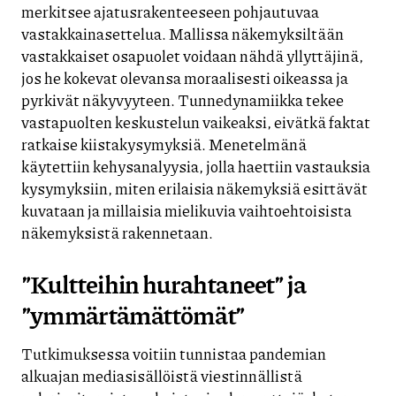
merkitsee ajatusrakenteeseen pohjautuvaa
vastakkainasettelua. Mallissa näkemyksiltään
vastakkaiset osapuolet voidaan nähdä yllyttäjinä,
jos he kokevat olevansa moraalisesti oikeassa ja
pyrkivät näkyvyyteen. Tunnedynamiikka tekee
vastapuolten keskustelun vaikeaksi, eivätkä faktat
ratkaise kiistakysymyksiä. Menetelmänä
käytettiin kehysanalyysia, jolla haettiin vastauksia
kysymyksiin, miten erilaisia näkemyksiä esittävät
kuvataan ja millaisia mielikuvia vaihtoehtoisista
näkemyksistä rakennetaan.
”Kultteihin hurahtaneet” ja
”ymmärtämättömät”
Tutkimuksessa voitiin tunnistaa pandemian
alkuajan mediasisällöistä viestinnällistä