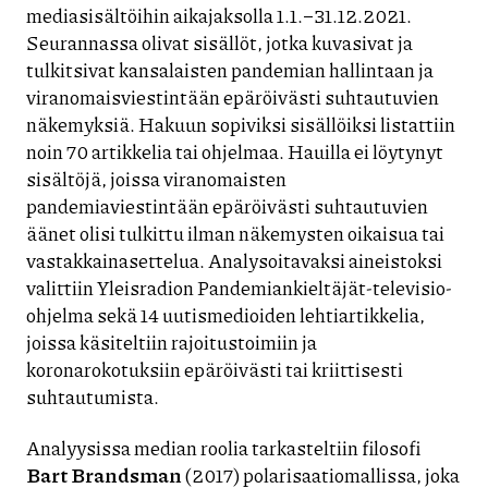
mediasisältöihin aikajaksolla 1.1.–31.12.2021.
Seurannassa olivat sisällöt, jotka kuvasivat ja
tulkitsivat kansalaisten pandemian hallintaan ja
viranomaisviestintään epäröivästi suhtautuvien
näkemyksiä. Hakuun sopiviksi sisällöiksi listattiin
noin 70 artikkelia tai ohjelmaa. Hauilla ei löytynyt
sisältöjä, joissa viranomaisten
pandemiaviestintään epäröivästi suhtautuvien
äänet olisi tulkittu ilman näkemysten oikaisua tai
vastakkainasettelua. Analysoitavaksi aineistoksi
valittiin Yleisradion Pandemiankieltäjät-televisio-
ohjelma sekä 14 uutismedioiden lehtiartikkelia,
joissa käsiteltiin rajoitustoimiin ja
koronarokotuksiin epäröivästi tai kriittisesti
suhtautumista.
Analyysissa median roolia tarkasteltiin filosofi
Bart Brandsman
(2017) polarisaatiomallissa, joka