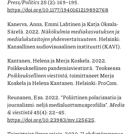
Press/Politics
25 (2): 169–195.
https://doi.org/10.1177/1940161219892768
Kanerva, Anna, Emmi Lahtinen ja Katja Oksala-
Särelä. 2022.
Näkökulmia mediakasvatuksen ja
medialukutaitojen yhdenvertaisuuteen
. Helsinki:
Kansallinen audiovisuaalinen instituutti (KAVI).
Kantanen, Helena ja Merja Koskela. 2022.
Poikkeuksellinen pandemiaviestintä. Teoksessa
Poikkeuksellinen viestintä,
toimittaneet Merja
Koskela ja Helena Kantanen. Helsinki: ProCom.
Reunanen, Esa. 2022. ”Poliittinen polarisaatio ja
journalismi: neljä medialuottamusprofiilia”.
Media
& viestintä
45(4): 22–45.
https://doi.org/10.23983/mv.125625
.
Toimittajat ilman rajoja. 2020. ”Lehdistönvapaus