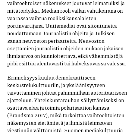
vaihtoehtoiset näkemykset joutuvat leimatuiksi ja
mitätöidyiksi. Median rooli vallan vahtikoirana on
vaarassa vaihtua rooliksi kansalaisten
portinvartijana. Uutismediat ovat sitoutuneita
noudattamaan Journalistin ohjeita ja Julkisen
sanan neuvoston periaatteita. Neuvoston
asettamien journalistin ohjeiden mukaan jokaisen
ihmisarvoa on kunnioitettava, eikä vähemmistöjä
pidä esittää alentavasti tai halveksuvassa valossa.
Erimielisyys kuuluu demokraattiseen
keskustelukulttuuriin, ja yksiäänisyyteen
taivuttaminen johtaa pahimmillaan autoritaariseen
ajatteluun. Yhteiskuntarauhan säilyttämiseksi on
osattava elää ja toimia polarisaation kanssa
(Brandsma 2017), mikä tarkoittaa vaihtoehtoisten
näkemysten sietämistä ja ihmisiä leimaavan
viestinnän välttämistä. Suomen mediakulttuuria