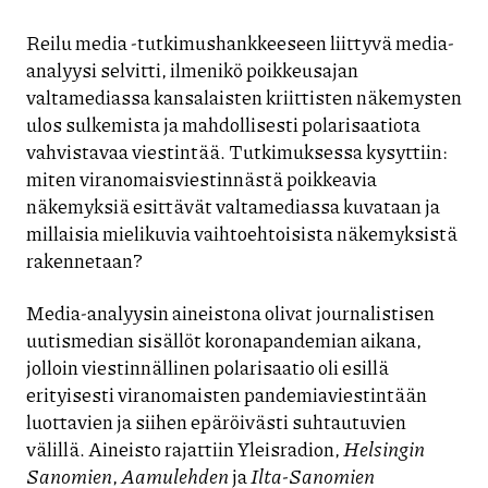
Reilu media -tutkimushankkeeseen liittyvä media-
analyysi selvitti, ilmenikö poikkeusajan
valtamediassa kansalaisten kriittisten näkemysten
ulos sulkemista ja mahdollisesti polarisaatiota
vahvistavaa viestintää. Tutkimuksessa kysyttiin:
miten viranomaisviestinnästä poikkeavia
näkemyksiä esittävät valtamediassa kuvataan ja
millaisia mielikuvia vaihtoehtoisista näkemyksistä
rakennetaan?
Media-analyysin aineistona olivat journalistisen
uutismedian sisällöt koronapandemian aikana,
jolloin viestinnällinen polarisaatio oli esillä
erityisesti viranomaisten pandemiaviestintään
luottavien ja siihen epäröivästi suhtautuvien
välillä. Aineisto rajattiin Yleisradion,
Helsingin
Sanomien
,
Aamulehden
ja
Ilta-Sanomien