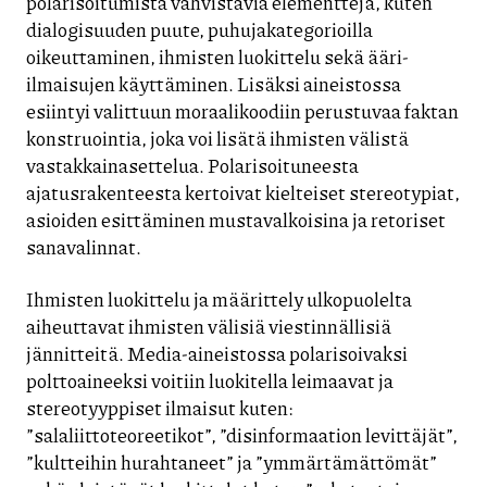
polarisoitumista vahvistavia elementtejä, kuten
dialogisuuden puute, puhujakategorioilla
oikeuttaminen, ihmisten luokittelu sekä ääri-
ilmaisujen käyttäminen. Lisäksi aineistossa
esiintyi valittuun moraalikoodiin perustuvaa faktan
konstruointia, joka voi lisätä ihmisten välistä
vastakkainasettelua. Polarisoituneesta
ajatusrakenteesta kertoivat kielteiset stereotypiat,
asioiden esittäminen mustavalkoisina ja retoriset
sanavalinnat.
Ihmisten luokittelu ja määrittely ulkopuolelta
aiheuttavat ihmisten välisiä viestinnällisiä
jännitteitä. Media-aineistossa polarisoivaksi
polttoaineeksi voitiin luokitella leimaavat ja
stereotyyppiset ilmaisut kuten:
”salaliittoteoreetikot”, ”disinformaation levittäjät”,
”kultteihin hurahtaneet” ja ”ymmärtämättömät”