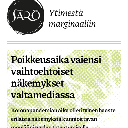
Ytimestä
marginaaliin
Etusivulle
Poikkeusaika vaiensi
vaihtoehtoiset
näkemykset
valtamediassa
Koronapandemian aika oli erityinen haaste
erilaisia näkemyksiä kunnioittavan
moniäänisyyden toteutumiselle.