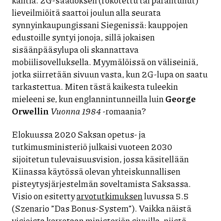
lieveilmiöitä saattoi joulun alla seurata
synnyinkaupungissani Siegenissä: kauppojen
edustoille syntyi jonoja, sillä jokaisen
sisäänpääsylupa oli skannattava
mobiilisovelluksella. Myymälöissä on väliseiniä,
jotka siirretään sivuun vasta, kun 2G-lupa on saatu
tarkastettua. Miten tästä kaikesta tuleekin
mieleeni se, kun englannintunneilla luin
George
Orwellin
Vuonna 1984
-romaania?
Elokuussa 2020 Saksan opetus- ja
tutkimusministeriö julkaisi vuoteen 2030
sijoitetun tulevaisuusvision, jossa käsitellään
Kiinassa käytössä olevan yhteiskunnallisen
pisteytysjärjestelmän soveltamista Saksassa.
Visio on esitetty
arvotutkimuksen
luvussa 5.5
(Szenario ”Das Bonus-System”). Vaikka näistä
visioista kerrotaan
ministeriön sivuilla
, niistä