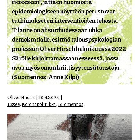
tieteeseen”, jättäen huomiotta
epidemiologiseen näyttöön perustuvat
tutkimukset eri interventioiden tehosta.
Tilanne on absurdiudessaan uhka
demokratialle, esittää talouspsykologian
professori Oliver Hirsch helmikuussa 2022
Särölle kirjoittamassaan esseessä, jossa
avaa myös oman kriittisyytensä taustoja.
(Suomennos: Anne Kilpi)
Oliver Hirsch
18.4.2022
Essee
,
Koronapolitiikka
,
Suomennos