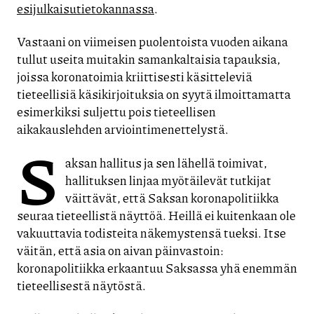
esijulkaisutietokannassa
.
Vastaani on viimeisen puolentoista vuoden aikana
tullut useita muitakin samankaltaisia tapauksia,
joissa koronatoimia kriittisesti käsitteleviä
tieteellisiä käsikirjoituksia on syytä ilmoittamatta
esimerkiksi suljettu pois tieteellisen
aikakauslehden arviointimenettelystä.
S
aksan hallitus ja sen lähellä toimivat,
hallituksen linjaa myötäilevät tutkijat
väittävät, että Saksan koronapolitiikka
seuraa tieteellistä näyttöä. Heillä ei kuitenkaan ole
vakuuttavia todisteita näkemystensä tueksi. Itse
väitän, että asia on aivan päinvastoin:
koronapolitiikka erkaantuu Saksassa yhä enemmän
tieteellisestä näytöstä.