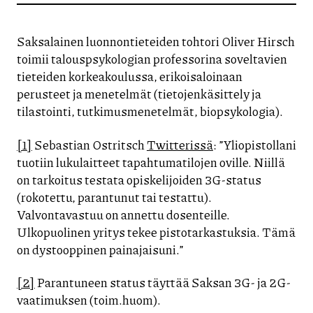
Saksalainen luonnontieteiden tohtori Oliver Hirsch
toimii talouspsykologian professorina soveltavien
tieteiden korkeakoulussa, erikoisaloinaan
perusteet ja menetelmät (tietojenkäsittely ja
tilastointi, tutkimusmenetelmät, biopsykologia).
[1]
Sebastian Ostritsch
Twitterissä
: ”Yliopistollani
tuotiin lukulaitteet tapahtumatilojen oville. Niillä
on tarkoitus testata opiskelijoiden 3G-status
(rokotettu, parantunut tai testattu).
Valvontavastuu on annettu dosenteille.
Ulkopuolinen yritys tekee pistotarkastuksia. Tämä
on dystooppinen painajaisuni.”
[2]
Parantuneen status täyttää Saksan 3G- ja 2G-
vaatimuksen (toim.huom).