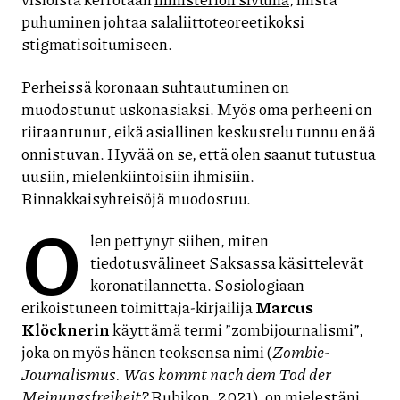
puhuminen johtaa salaliittoteoreetikoksi
stigmatisoitumiseen.
Perheissä koronaan suhtautuminen on
muodostunut uskonasiaksi. Myös oma perheeni on
riitaantunut, eikä asiallinen keskustelu tunnu enää
onnistuvan. Hyvää on se, että olen saanut tutustua
uusiin, mielenkiintoisiin ihmisiin.
Rinnakkaisyhteisöjä muodostuu.
O
len pettynyt siihen, miten
tiedotusvälineet Saksassa käsittelevät
koronatilannetta. Sosiologiaan
erikoistuneen toimittaja-kirjailija
Marcus
Klöcknerin
käyttämä termi ”zombijournalismi”,
joka on myös hänen teoksensa nimi (
Zombie-
Journalismus. Was kommt nach dem Tod der
Meinungsfreiheit?
Rubikon, 2021), on mielestäni