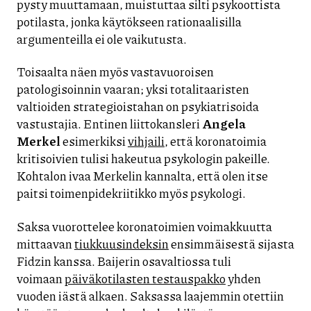
pysty muuttamaan, muistuttaa silti psykoottista
potilasta, jonka käytökseen rationaalisilla
argumenteilla ei ole vaikutusta.
Toisaalta näen myös vastavuoroisen
patologisoinnin vaaran; yksi totalitaaristen
valtioiden strategioistahan on psykiatrisoida
vastustajia. Entinen liittokansleri
Angela
Merkel
esimerkiksi
vihjaili
, että koronatoimia
kritisoivien tulisi hakeutua psykologin pakeille.
Kohtalon ivaa Merkelin kannalta, että olen itse
paitsi toimenpidekriitikko myös psykologi.
Saksa vuorottelee koronatoimien voimakkuutta
mittaavan
tiukkuusindeksin
ensimmäisestä sijasta
Fidzin kanssa. Baijerin osavaltiossa tuli
voimaan
päiväkotilasten testauspakko
yhden
vuoden iästä alkaen. Saksassa laajemmin otettiin