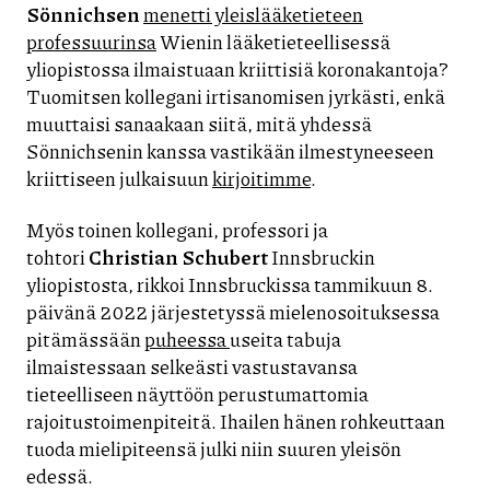
Sönnichsen
menetti yleislääketieteen
professuurinsa
Wienin lääketieteellisessä
yliopistossa ilmaistuaan kriittisiä koronakantoja?
Tuomitsen kollegani irtisanomisen jyrkästi, enkä
muuttaisi sanaakaan siitä, mitä yhdessä
Sönnichsenin kanssa vastikään ilmestyneeseen
kriittiseen julkaisuun
kirjoitimme
.
Myös toinen kollegani, professori ja
tohtori
Christian Schubert
Innsbruckin
yliopistosta, rikkoi Innsbruckissa tammikuun 8.
päivänä 2022 järjestetyssä mielenosoituksessa
pitämässään
puheessa
useita tabuja
ilmaistessaan selkeästi vastustavansa
tieteelliseen näyttöön perustumattomia
rajoitustoimenpiteitä. Ihailen hänen rohkeuttaan
tuoda mielipiteensä julki niin suuren yleisön
edessä.