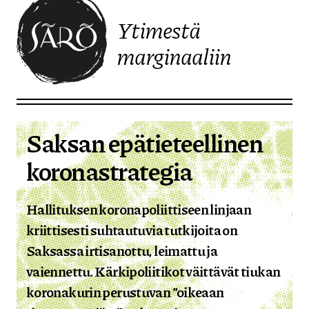
Ytimestä
marginaaliin
Etusivulle
Saksan epätieteellinen
koronastrategia
Hallituksen koronapoliittiseen linjaan
kriittisesti suhtautuvia tutkijoita on
Saksassa irtisanottu, leimattu ja
vaiennettu. Kärkipoliitikot väittävät tiukan
koronakurin perustuvan ”oikeaan