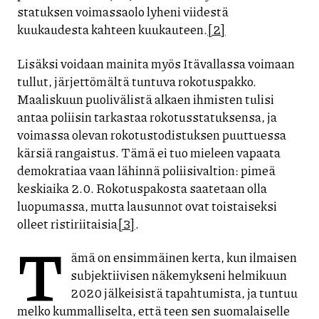
statuksen voimassaolo lyheni viidestä
kuukaudesta kahteen kuukauteen.
[2]
Lisäksi voidaan mainita myös Itävallassa voimaan
tullut, järjettömältä tuntuva rokotuspakko.
Maaliskuun puolivälistä alkaen ihmisten tulisi
antaa poliisin tarkastaa rokotusstatuksensa, ja
voimassa olevan rokotustodistuksen puuttuessa
kärsiä rangaistus. Tämä ei tuo mieleen vapaata
demokratiaa vaan lähinnä poliisivaltion: pimeä
keskiaika 2.0. Rokotuspakosta saatetaan olla
luopumassa, mutta lausunnot ovat toistaiseksi
olleet ristiriitaisia
[3]
.
T
ämä on ensimmäinen kerta, kun ilmaisen
subjektiivisen näkemykseni helmikuun
2020 jälkeisistä tapahtumista, ja tuntuu
melko kummalliselta, että teen sen suomalaiselle