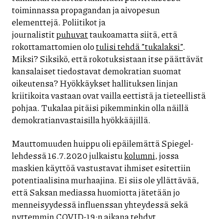
toiminnassa propagandan ja aivopesun
elementtejä. Poliitikot ja
journalistit
puhuvat
taukoamatta siitä, että
rokottamattomien olo
tulisi tehdä ”tukalaksi”
.
Miksi? Siksikö, että rokotuksistaan itse päättävät
kansalaiset tiedostavat demokratian suomat
oikeutensa? Hyökkäykset hallituksen linjan
kriitikoita vastaan ovat vailla eettistä ja tieteellistä
pohjaa. Tukalaa pitäisi pikemminkin olla näillä
demokratianvastaisilla hyökkääjillä.
Mauttomuuden huippu oli epäilemättä Spiegel-
lehdessä 16.7.2020 julkaistu
kolumni
, jossa
maskien käyttöä vastustavat ihmiset esitettiin
potentiaalisina murhaajina. Ei siis ole yllättävää,
että Saksan mediassa huomiotta jätetään jo
menneisyydessä influenssan yhteydessä sekä
nyttemmin COVID-19:n aikana tehdyt