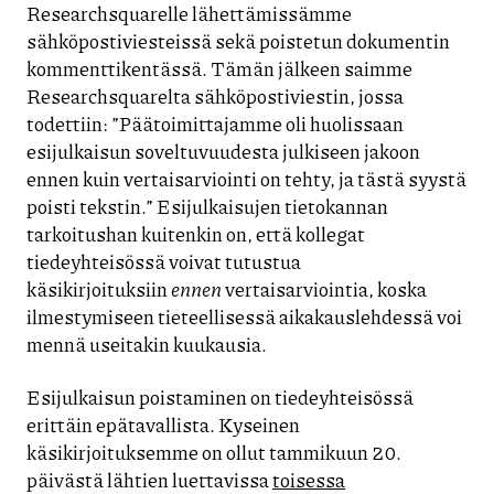
Researchsquarelle lähettämissämme
sähköpostiviesteissä sekä poistetun dokumentin
kommenttikentässä. Tämän jälkeen saimme
Researchsquarelta sähköpostiviestin, jossa
todettiin: ”Päätoimittajamme oli huolissaan
esijulkaisun soveltuvuudesta julkiseen jakoon
ennen kuin vertaisarviointi on tehty, ja tästä syystä
poisti tekstin.” Esijulkaisujen tietokannan
tarkoitushan kuitenkin on, että kollegat
tiedeyhteisössä voivat tutustua
käsikirjoituksiin
ennen
vertaisarviointia, koska
ilmestymiseen tieteellisessä aikakauslehdessä voi
mennä useitakin kuukausia.
Esijulkaisun poistaminen on tiedeyhteisössä
erittäin epätavallista. Kyseinen
käsikirjoituksemme on ollut tammikuun 20.
päivästä lähtien luettavissa
toisessa