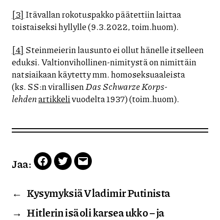
[3]
Itävallan rokotuspakko päätettiin laittaa
toistaiseksi hyllylle (9.3.2022, toim.huom).
[4]
Steinmeierin lausunto ei ollut hänelle itselleen
eduksi. Valtionvihollinen-nimitystä on nimittäin
natsiaikaan käytetty mm. homoseksuaaleista
(ks. SS:n virallisen
Das Schwarze Korps-
lehden
artikkeli
vuodelta 1937) (toim.huom).
Jaa:
Facebook
Twitter
Email
←
Kysymyksiä Vladimir Putinista
→
Hitlerin isä oli karsea ukko – ja