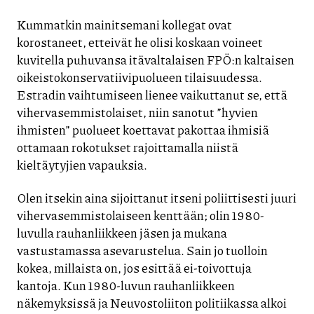
Kummatkin mainitsemani kollegat ovat
korostaneet, etteivät he olisi koskaan voineet
kuvitella puhuvansa itävaltalaisen FPÖ:n kaltaisen
oikeistokonservatiivipuolueen tilaisuudessa.
Estradin vaihtumiseen lienee vaikuttanut se, että
vihervasemmistolaiset, niin sanotut ”hyvien
ihmisten” puolueet koettavat pakottaa ihmisiä
ottamaan rokotukset rajoittamalla niistä
kieltäytyjien vapauksia.
Olen itsekin aina sijoittanut itseni poliittisesti juuri
vihervasemmistolaiseen kenttään; olin 1980-
luvulla rauhanliikkeen jäsen ja mukana
vastustamassa asevarustelua. Sain jo tuolloin
kokea, millaista on, jos esittää ei-toivottuja
kantoja. Kun 1980-luvun rauhanliikkeen
näkemyksissä ja Neuvostoliiton politiikassa alkoi