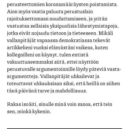
perusteettomien koronamääräysten poistamista.
Aion myös vaatia paluuta perustuslain
rajoituksettomaan noudattamiseen, ja yritän
vastustaa sellaisia yksipuolisia lähestymistapoja,
jotka eivät nojaudu tietoon ja tieteeseen. Mikäli
vallanpitäjät vapaassa demokratiassa tekevät
artikkelieni vuoksi elämästäni vaikeaa, kuten
kollegoilleni on käynyt, tulen entistä
vakuuttuneemmaksi siitä, ettei näyttöön
perustuvalle argumentoinnille löydy päteviä vasta-
argumentteja. Vallanpitäjät uhkailevat ja
toteuttavat uhkauksiaan siksi, että heillä on siihen
tänä päivänä tarve ja mahdollisuus.
Rakas isoäiti, sinulle minä voin sanoa, että tein
sen, minkä kykenin.