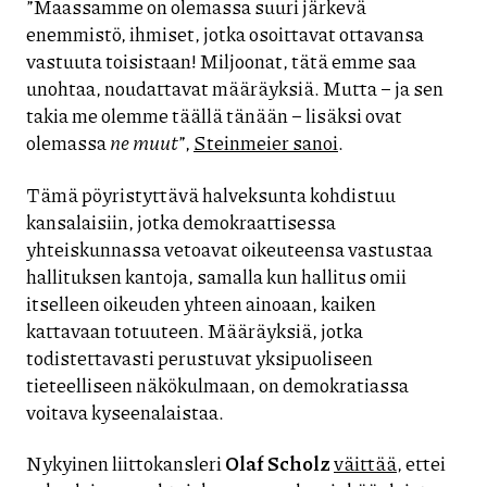
”Maassamme on olemassa suuri järkevä
enemmistö, ihmiset, jotka osoittavat ottavansa
vastuuta toisistaan! Miljoonat, tätä emme saa
unohtaa, noudattavat määräyksiä. Mutta – ja sen
takia me olemme täällä tänään – lisäksi ovat
olemassa
ne muut
”,
Steinmeier sanoi
.
Tämä pöyristyttävä halveksunta kohdistuu
kansalaisiin, jotka demokraattisessa
yhteiskunnassa vetoavat oikeuteensa vastustaa
hallituksen kantoja, samalla kun hallitus omii
itselleen oikeuden yhteen ainoaan, kaiken
kattavaan totuuteen. Määräyksiä, jotka
todistettavasti perustuvat yksipuoliseen
tieteelliseen näkökulmaan, on demokratiassa
voitava kyseenalaistaa.
Nykyinen liittokansleri
Olaf Scholz
väittää
, ettei