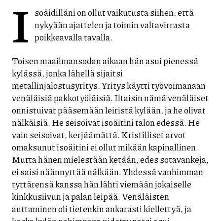
I
soäidilläni on ollut vaikutusta siihen, että
nykyään ajattelen ja toimin valtavirrasta
poikkeavalla tavalla.
Toisen maailmansodan aikaan hän asui pienessä
kylässä, jonka lähellä sijaitsi
metallinjalostusyritys. Yritys käytti työvoimanaan
venäläisiä pakkotyöläisiä. Iltaisin nämä venäläiset
onnistuivat pääsemään leiristä kylään, ja he olivat
nälkäisiä. He seisoivat isoäitini talon edessä. He
vain seisoivat, kerjäämättä. Kristilliset arvot
omaksunut isoäitini ei ollut mikään kapinallinen.
Mutta hänen mielestään ketään, edes sotavankeja,
ei saisi näännyttää nälkään. Yhdessä vanhimman
tyttärensä kanssa hän lähti viemään jokaiselle
kinkkusiivun ja palan leipää. Venäläisten
auttaminen oli tietenkin ankarasti kiellettyä, ja
koska kylän pahimpana pidetty natsi asui