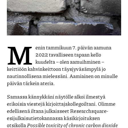
M
enin tammikuun 7. päivän aamuna
2022 tavalliseen tapaan kello
kuudelta – olen aamuihminen –
keittiöön kahvinkeittoon täysjyväsämpylä jo
nautinnollisena mielessäni. Aamiainen on minulle
päivän tärkein ateria.
Samassa kännykkäni näytölle alkoi ilmestyä
erikoisia viestejä kirjoittajakollegoiltani. Olimme
edellisenä iltana julkaisseet Researchsquare-
esijulkaisutietokannassa käsikirjoituksen
otsikolla
Possible toxicity of chronic carbon dioxide