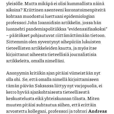
yleisölle. Mutta mikäpä ei olisi kummallista näinä
aikoina? Kriittinen asenteeni koronatoimenpiteitä
kohtaan muodostui luettuani epidemiologian
professori John Ioannidisin artikkelin, jossa hän
luonnehti pandemiapolitiikkaa ”evidenssifiaskoksi”
– päätökset pohjautuvat riittämättömään tietoon.
Sittemmin olen syventynyt aihepiiriin lukuisten
tieteellisten artikkeleiden kautta, ja myös itse
kirjoittanut aiheesta tieteellisiä journalistisia
artikkeleita, omalla nimelläni.
Anonyymin kritiikin ajan pitäisi viimeistään nyt
olla ohi. Se, että omalla nimellä kirjoittamiseen
tämän päivän Saksassa liittyy nyt varjopuolia, ei
kerro hyvää ajankohtaisesta tieteellisestä
keskustelusta eikä yhteiskunnan tilasta. Miten
muuten pitäisi suhtautua siihen, että erittäin
arvostettu kollegani, professori ja tohtori
Andreas