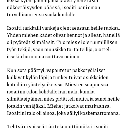
näköetäisyyden päässä, isoäiti pani oman
turvallisuutensa vaakalaudalle.
Isoäiti tarkkaili vankeja ojentaessaan heille ruokaa.
Yhden miehen kädet olivat hennot ja sileät, hänellä
oli pyöreät silmälasit. Tuo mies ei ole ruumiillisen
työn tekijä, vaan muusikko tai taiteilija, ajatteli
itsekin harmonia soittava nainen.
Kun sota päättyi, vapautetut pakkotyöläiset
kulkivat kylän läpi ja tunkeutuivat asukkaiden
koteihin ryöstelyaikeissa. Miesten saapuessa
isoäitini talon kohdalle hän näki, kuinka
silmälasipäinen mies pidätteli muita ja sanoi heille
jotakin venäjäksi. Miehet jatkoivat matkaansa.
Isoäitini talo oli ainoa, joka säilyi koskemattomana.
Tehtyä ei voi selittää tekemättömäksi, isoäiti