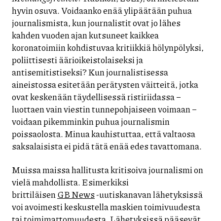
hyvin osuva. Voidaanko enää ylipäätään puhua
journalismista, kun journalistit ovat jo lähes
kahden vuoden ajan kutsuneet kaikkea
koronatoimiin kohdistuvaa kritiikkiä hölynpölyksi,
poliittisesti äärioikeistolaiseksi ja
antisemitistiseksi? Kun journalistisessa
aineistossa esitetään perätysten väitteitä, jotka
ovat keskenään täydellisessä ristiriidassa –
luottaen vain viestin tunnepohjaiseen voimaan –
voidaan pikemminkin puhua journalismin
poissaolosta. Minua kauhistuttaa, että valtaosa
saksalaisista ei pidä tätä enää edes tavattomana.
Muissa maissa hallitusta kritisoiva journalismi on
vielä mahdollista. Esimerkiksi
brittiläisen
GB News
-uutiskanavan lähetyksissä
voi avoimesti keskustella maskien toimivuudesta
tai toimimattomuudesta. Lähetyksissä pääsevät