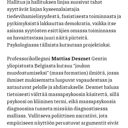
Hallitus ja hallituksen linjaa suosivat tahot
syyttävät linjan kyseenalaistajia
tiedevihamielisyydestä, fasistisesta toiminnasta ja
pyrkimyksistä lakkauttaa demokratia, vaikka itse
asiassa syytösten esittäjien omassa toiminnassa
on havaittavissa juuri näitä piirteitä.
Psykologiassa tällaista kutsutaan projektioksi.
Professorikollegani
Mattias Desmet
Gentin
yliopistosta Belgiasta kutsuu ”joukon
muodostumiseksi” (mass formation) ilmiötä, jossa
ihmiset mukisematta luopuvat vapaudestaan ja
antautuvat pelolle ja ahdistukselle. Desmet haluaa
tietoisesti välttää massapsykoosin käsitettä, sillä
psykoosi on kliininen termi, eikä massapsykoosia
diagnoosina tunneta missään diagnostisessa
mallissa. Vallitseva poliittinen narratiivi, jota
empiiriseen näyttöön perustuvat argumentit eivät