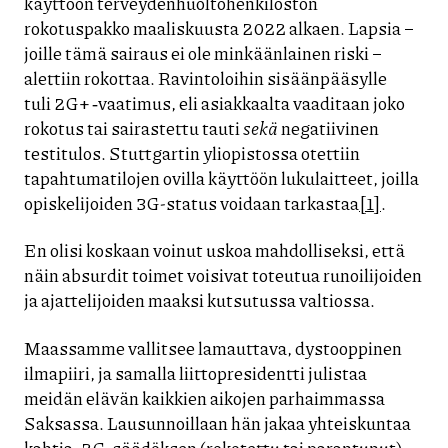
käyttöön terveydenhuoltohenkilöstön
rokotuspakko maaliskuusta 2022 alkaen. Lapsia –
joille tämä sairaus ei ole minkäänlainen riski –
alettiin rokottaa. Ravintoloihin sisäänpääsylle
tuli 2G+ ‑vaatimus, eli asiakkaalta vaaditaan joko
rokotus tai sairastettu tauti
sekä
negatiivinen
testitulos. Stuttgartin yliopistossa otettiin
tapahtumatilojen ovilla käyttöön lukulaitteet, joilla
opiskelijoiden 3G-status voidaan tarkastaa
[1]
.
En olisi koskaan voinut uskoa mahdolliseksi, että
näin absurdit toimet voisivat toteutua runoilijoiden
ja ajattelijoiden maaksi kutsutussa valtiossa.
Maassamme vallitsee lamauttava, dystooppinen
ilmapiiri, ja samalla liittopresidentti julistaa
meidän elävän kaikkien aikojen parhaimmassa
Saksassa. Lausunnoillaan hän jakaa yhteiskuntaa
kahtia. 2G-säädöksen (rokotettu tai parantunut)