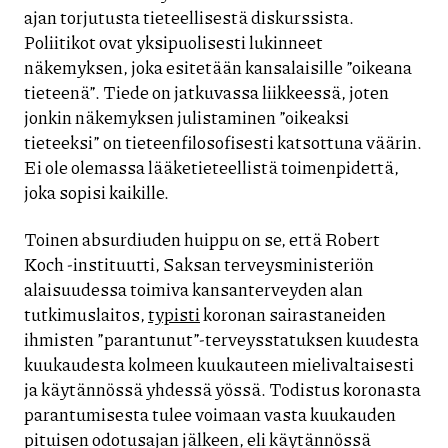
ajan torjutusta tieteellisestä diskurssista.
Poliitikot ovat yksipuolisesti lukinneet
näkemyksen, joka esitetään kansalaisille ”oikeana
tieteenä”. Tiede on jatkuvassa liikkeessä, joten
jonkin näkemyksen julistaminen ”oikeaksi
tieteeksi” on tieteenfilosofisesti katsottuna väärin.
Ei ole olemassa lääketieteellistä toimenpidettä,
joka sopisi kaikille.
Toinen absurdiuden huippu on se, että Robert
Koch -instituutti, Saksan terveysministeriön
alaisuudessa toimiva kansanterveyden alan
tutkimuslaitos,
typisti
koronan sairastaneiden
ihmisten ”parantunut”-terveysstatuksen kuudesta
kuukaudesta kolmeen kuukauteen mielivaltaisesti
ja käytännössä yhdessä yössä. Todistus koronasta
parantumisesta tulee voimaan vasta kuukauden
pituisen odotusajan jälkeen, eli käytännössä