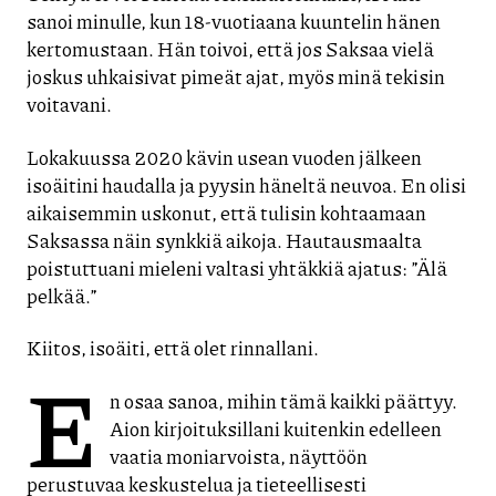
sanoi minulle, kun 18-vuotiaana kuuntelin hänen
kertomustaan. Hän toivoi, että jos Saksaa vielä
joskus uhkaisivat pimeät ajat, myös minä tekisin
voitavani.
Lokakuussa 2020 kävin usean vuoden jälkeen
isoäitini haudalla ja pyysin häneltä neuvoa. En olisi
aikaisemmin uskonut, että tulisin kohtaamaan
Saksassa näin synkkiä aikoja. Hautausmaalta
poistuttuani mieleni valtasi yhtäkkiä ajatus: ”Älä
pelkää.”
Kiitos, isoäiti, että olet rinnallani.
E
n osaa sanoa, mihin tämä kaikki päättyy.
Aion kirjoituksillani kuitenkin edelleen
vaatia moniarvoista, näyttöön
perustuvaa keskustelua ja tieteellisesti