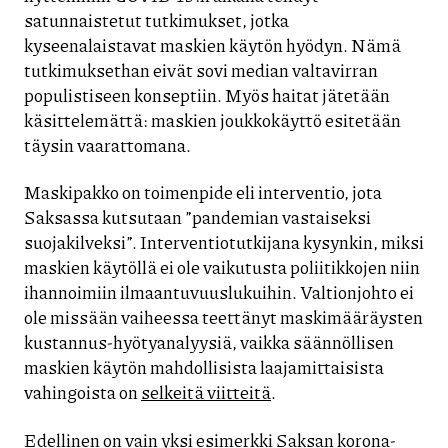
satunnaistetut tutkimukset, jotka
kyseenalaistavat maskien käytön hyödyn. Nämä
tutkimuksethan eivät sovi median valtavirran
populistiseen konseptiin. Myös haitat jätetään
käsittelemättä: maskien joukkokäyttö esitetään
täysin vaarattomana.
Maskipakko on toimenpide eli interventio, jota
Saksassa kutsutaan ”pandemian vastaiseksi
suojakilveksi”. Interventiotutkijana kysynkin, miksi
maskien käytöllä ei ole vaikutusta poliitikkojen niin
ihannoimiin ilmaantuvuuslukuihin. Valtionjohto ei
ole missään vaiheessa teettänyt maskimääräysten
kustannus-hyötyanalyysiä, vaikka säännöllisen
maskien käytön mahdollisista laajamittaisista
vahingoista on
selkeitä viitteitä
.
Edellinen on vain yksi esimerkki Saksan korona-