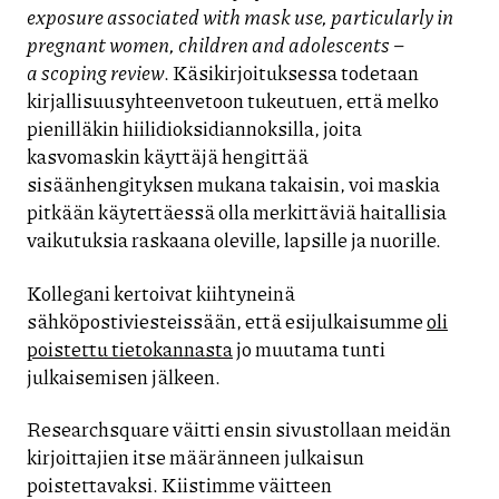
exposure associated with mask use, particularly in
pregnant women, children and adolescents –
a scoping review
. Käsikirjoituksessa todetaan
kirjallisuusyhteenvetoon tukeutuen, että melko
pienilläkin hiilidioksidiannoksilla, joita
kasvomaskin käyttäjä hengittää
sisäänhengityksen mukana takaisin, voi maskia
pitkään käytettäessä olla merkittäviä haitallisia
vaikutuksia raskaana oleville, lapsille ja nuorille.
Kollegani kertoivat kiihtyneinä
sähköpostiviesteissään, että esijulkaisumme
oli
poistettu tietokannasta
jo muutama tunti
julkaisemisen jälkeen.
Researchsquare väitti ensin sivustollaan meidän
kirjoittajien itse määränneen julkaisun
poistettavaksi. Kiistimme väitteen