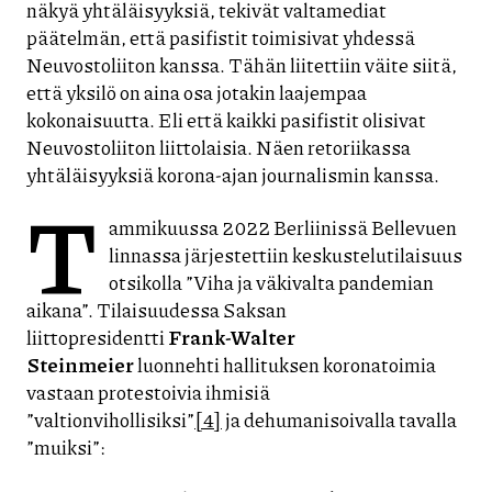
näkyä yhtäläisyyksiä, tekivät valtamediat
päätelmän, että pasifistit toimisivat yhdessä
Neuvostoliiton kanssa. Tähän liitettiin väite siitä,
että yksilö on aina osa jotakin laajempaa
kokonaisuutta. Eli että kaikki pasifistit olisivat
Neuvostoliiton liittolaisia. Näen retoriikassa
yhtäläisyyksiä korona-ajan journalismin kanssa.
T
ammikuussa 2022 Berliinissä Bellevuen
linnassa järjestettiin keskustelutilaisuus
otsikolla ”Viha ja väkivalta pandemian
aikana”. Tilaisuudessa Saksan
liittopresidentti
Frank-Walter
Steinmeier
luonnehti hallituksen koronatoimia
vastaan protestoivia ihmisiä
”valtionvihollisiksi”
[4]
ja dehumanisoivalla tavalla
”muiksi”: