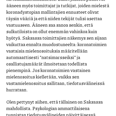
ääneen myös toimittajat ja tutkijat, joiden mielestä
koronadystopian mallintajien ennusteet olivat
täysin vääriä ja että niiden tekijät tulisi asettaa
vastuuseen. Ääneen saa sanoa senkin, että
sulkutiloista on ollut enemmän vahinkoa kuin
hyötyä. Saksassa toimittajien näkemys sen sijaan
vaikuttaa ennalta muodostuneelta: koronatoimien
vastaisia mielenosoituksia määritellään
automaattisesti ”natsimarsseiksi” ja
osallistujamäärät ilmoitetaan todellista
pienempinä. Jos koronatoimien vastainen
mielenosoitus kielletään, vaikka sen
vastamielenosoitus sallitaan, tiedotusvälineissä
hurrataan.
Olen pettynyt siihen, että tällainen on Saksassa
mahdollista. Psykologian ammattilaisena
tunnistan tiedotusvälineiden päivittäisessä