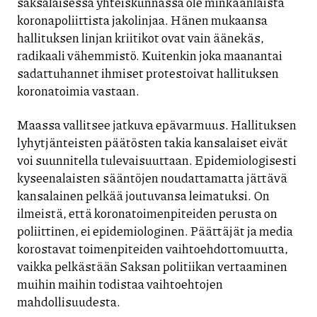
saksalaisessa yhteiskunnassa ole minkäänlaista
koronapoliittista jakolinjaa. Hänen mukaansa
hallituksen linjan kriitikot ovat vain äänekäs,
radikaali vähemmistö. Kuitenkin joka maanantai
sadattuhannet ihmiset protestoivat hallituksen
koronatoimia vastaan.
Maassa vallitsee jatkuva epävarmuus. Hallituksen
lyhytjänteisten päätösten takia kansalaiset eivät
voi suunnitella tulevaisuuttaan. Epidemiologisesti
kyseenalaisten sääntöjen noudattamatta jättävä
kansalainen pelkää joutuvansa leimatuksi. On
ilmeistä, että koronatoimenpiteiden perusta on
poliittinen, ei epidemiologinen. Päättäjät ja media
korostavat toimenpiteiden vaihtoehdottomuutta,
vaikka pelkästään Saksan politiikan vertaaminen
muihin maihin todistaa vaihtoehtojen
mahdollisuudesta.