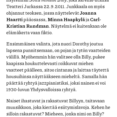
Teatteri Jurkassa 22.9.2011. Junkkaala on myös
ohjannut teoksen, jossa näyttelevät
Joanna
Haartti
pääosassa,
Minna Haapkylä
ja
Carl-
Kristian Rundman
. Näytelmä ei kuitenkaan ole
elämäkerta vaan fiktio.
Ensimmäinen valinta, jota nuori Dorothy joutuu
lapsena punnitsemaan, on pojan ja tytön vaatteiden
välillä. Myöhemmin hän valitsee olla Billy, pukee
kaapissa houkuttelevasti roikkuvat miehen
vaatteet päälleen, sitoo rintansa ja laittaa täytettä
housuihinsa näyttääkseen mieheltä. Samalla hän
päättää ryhtyä jazzpianistiksi, joksi nainen ei voi
1930-luvun Yhdysvalloissa ryhtyä.
Naiset ihastuvat ja rakastuvat Billyyn, taitavaan
muusikkoon, joka kiertää esiitymislavoja. Kehen he
silloin rakastuvat? Mieheen, jonka nimi on Billy?