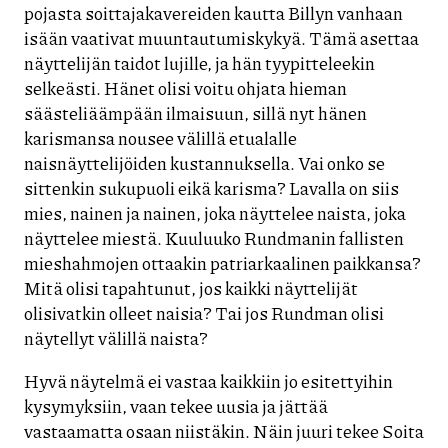
pojasta soittajakavereiden kautta Billyn vanhaan
isään vaativat muuntautumiskykyä. Tämä asettaa
näyttelijän taidot lujille, ja hän tyypitteleekin
selkeästi. Hänet olisi voitu ohjata hieman
säästeliäämpään ilmaisuun, sillä nyt hänen
karismansa nousee välillä etualalle
naisnäyttelijöiden kustannuksella. Vai onko se
sittenkin sukupuoli eikä karisma? Lavalla on siis
mies, nainen ja nainen, joka näyttelee naista, joka
näyttelee miestä. Kuuluuko Rundmanin fallisten
mieshahmojen ottaakin patriarkaalinen paikkansa?
Mitä olisi tapahtunut, jos kaikki näyttelijät
olisivatkin olleet naisia? Tai jos Rundman olisi
näytellyt välillä naista?
Hyvä näytelmä ei vastaa kaikkiin jo esitettyihin
kysymyksiin, vaan tekee uusia ja jättää
vastaamatta osaan niistäkin. Näin juuri tekee Soita