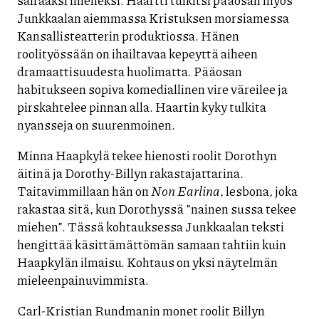
Junkkaalan aiemmassa Kristuksen morsiamessa
Kansallisteatterin produktiossa. Hänen
roolityössään on ihailtavaa kepeyttä aiheen
dramaattisuudesta huolimatta. Pääosan
habitukseen sopiva komediallinen vire väreilee ja
pirskahtelee pinnan alla. Haartin kyky tulkita
nyansseja on suurenmoinen.
Minna Haapkylä tekee hienosti roolit Dorothyn
äitinä ja Dorothy-Billyn rakastajattarina.
Taitavimmillaan hän on
Non Earlina
, lesbona, joka
rakastaa sitä, kun Dorothyssä ”nainen sussa tekee
miehen”. Tässä kohtauksessa Junkkaalan teksti
hengittää käsittämättömän samaan tahtiin kuin
Haapkylän ilmaisu. Kohtaus on yksi näytelmän
mieleenpainuvimmista.
Carl-Kristian Rundmanin monet roolit Billyn