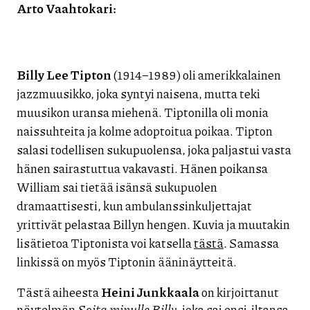
Arto Vaahtokari:
Billy Lee Tipton
(1914–1989) oli amerikkalainen
jazzmuusikko, joka syntyi naisena, mutta teki
muusikon uransa miehenä. Tiptonilla oli monia
naissuhteita ja kolme adoptoitua poikaa. Tipton
salasi todellisen sukupuolensa, joka paljastui vasta
hänen sairastuttua vakavasti. Hänen poikansa
William sai tietää isänsä sukupuolen
dramaattisesti, kun ambulanssinkuljettajat
yrittivät pelastaa Billyn hengen. Kuvia ja muutakin
lisätietoa Tiptonista voi katsella
tästä
. Samassa
linkissä on myös Tiptonin ääninäytteitä.
Tästä aiheesta
Heini Junkkaala
on kirjoittanut
näytelmän
Soita minulle Billy
, joka sai ensi-iltansa