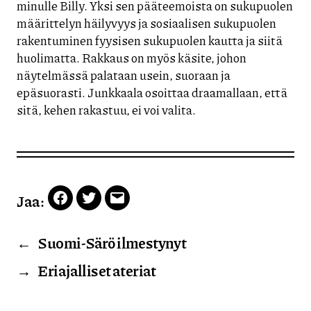
minulle Billy. Yksi sen pääteemoista on sukupuolen
määrittelyn häilyvyys ja sosiaalisen sukupuolen
rakentuminen fyysisen sukupuolen kautta ja siitä
huolimatta. Rakkaus on myös käsite, johon
näytelmässä palataan usein, suoraan ja
epäsuorasti. Junkkaala osoittaa draamallaan, että
sitä, kehen rakastuu, ei voi valita.
Jaa:
Facebook
Twitter
Email
←
Suomi-Särö ilmestynyt
→
Eriajalliset ateriat