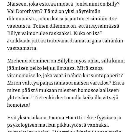
Naiseen, joka esittää miestä, jonka nimi on Billy?
Vai Dorothyyn? Tämä on yksi näytelmän
dilemmoista, johon katsoja joutuu etsimään itse
vastausta. Toinen dilemma on, että näytelmässä
Billyn vaimo tulee raskaaksi. Kuka on isä?
Junkkaala jättää taitavana dramaturgina tähänkin
vastaamatta.
Miehenä oleminen on Billylle myös uhka, sillä kiinni
jäämisen pelko leijuu ilmassa. Mitä sanoa
viranomaiselle, joka vaatii nähdä kutsuntapaperit?
Miten välttyä paljastamasta naisen vartaloa? Entä
miten päästä mukaan miesten homososiaaliseen
yhteisöön? Tietenkin kertomalla keikoilla vitsejä
homoista!
Esityksen aikana Joanna Haartti tekee fyysisen ja
psykologisen matkan pikkutytöstä vanhaksi,
sairaaksi mieheksi. Haartti tulkitsi pääosan myös