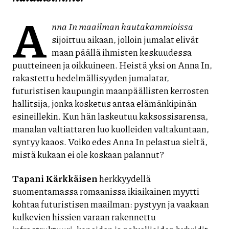
A
nna In maailman hautakammioissa
sijoittuu aikaan, jolloin jumalat elivät
maan päällä ihmisten keskuudessa
puutteineen ja oikkuineen. Heistä yksi on Anna In,
rakastettu hedelmällisyyden jumalatar,
futuristisen kaupungin maanpäällisten kerrosten
hallitsija, jonka kosketus antaa elämänkipinän
esineillekin. Kun hän laskeutuu kaksossisarensa,
manalan valtiattaren luo kuolleiden valtakuntaan,
syntyy kaaos. Voiko edes Anna In pelastua sieltä,
mistä kukaan ei ole koskaan palannut?
Tapani Kärkkäisen
herkkyydellä
suomentamassa romaanissa ikiaikainen myytti
kohtaa futuristisen maailman: pystyyn ja vaakaan
kulkevien hissien varaan rakennettu