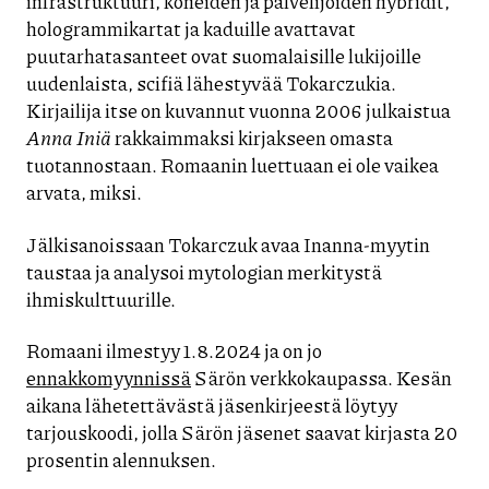
infrastruktuuri, koneiden ja palvelijoiden hybridit,
hologrammikartat ja kaduille avattavat
puutarhatasanteet ovat suomalaisille lukijoille
uudenlaista, scifiä lähestyvää Tokarczukia.
Kirjailija itse on kuvannut vuonna 2006 julkaistua
Anna Iniä
rakkaimmaksi kirjakseen omasta
tuotannostaan. Romaanin luettuaan ei ole vaikea
arvata, miksi.
Jälkisanoissaan Tokarczuk avaa Inanna-myytin
taustaa ja analysoi mytologian merkitystä
ihmiskulttuurille.
Romaani ilmestyy 1.8.2024 ja on jo
ennakkomyynnissä
Särön verkkokaupassa. Kesän
aikana lähetettävästä jäsenkirjeestä löytyy
tarjouskoodi, jolla Särön jäsenet saavat kirjasta 20
prosentin alennuksen.