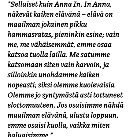
”Sellaiset kuin Anna In, In Anna,
näkevät kaiken elävänä – elävä on
maailman jokainen pikku
hammasratas, pieninkin esine; vain
me, me vähäisemmät, emme osaa
katsoa tuolla lailla. Me satumme
katsomaan siten vain harvoin, ja
silloinkin unohdamme kaiken
nopeasti; siksi olemme kuolevaisia.
Olemme jo syntymästä asti tottuneet
elottomuuteen. Jos osaisimme nähdä
maailman elävänä, alusta loppuun,
emme osaisi kuolla, vaikka miten
haluaisimme.”