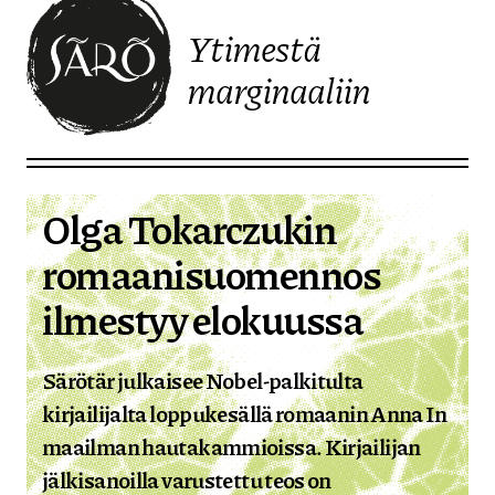
Ytimestä
marginaaliin
Etusivulle
Olga Tokarczukin
romaanisuomennos
ilmestyy elokuussa
Särötär julkaisee Nobel-palkitulta
kirjailijalta loppukesällä romaanin Anna In
maailman hautakammioissa. Kirjailijan
jälkisanoilla varustettu teos on