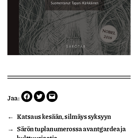
Jaa:
Facebook
Twitter
Email
←
Katsaus kesään, silmäys syksyyn
→
Särön tuplanumerossa avantgardea ja
kulttuurisotia