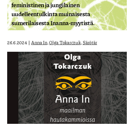
feministinen ja jungilainen
uudelleentulkinta muinaisesta
sumerilaisesta Inanna-myytistä.
26.6.2024
Anna In
,
Olga Tokarczuk
,
Särötär