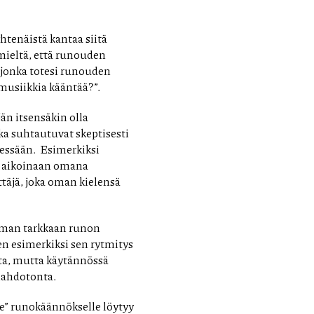
htenäistä kantaa siitä
 mieltä, että runouden
, jonka totesi runouden
usiikkia kääntää?”.
än itsensäkin olla
tka suhtautuvat skeptisesti
äessään. Esimerkiksi
i aikoinaan omana
ttäjä, joka oman kielensä
imman tarkkaan runon
en esimerkiksi sen rytmitys
sta, mutta käytännössä
mahdotonta.
e” runokäännökselle löytyy