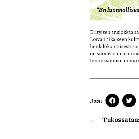
”En luonnollise
Erityisen ansiokkaan
Lorcan aikaiseen kult
henkilökohtaisesti sam
on suorastaan hämmäs
luomisvoiman mootto
Jaa:
Faceboo
Twi
←
Tukossa taas