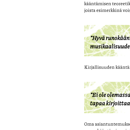
kääntämisen teoreetikk
joista esimerkkinä voi
”Hyvä runokäänn
musikaalisuuden
Kirjallisuuden kääntä
”Ei ole olemassa
tapaa kirjoittaa 
Oma asiantuntemuksen