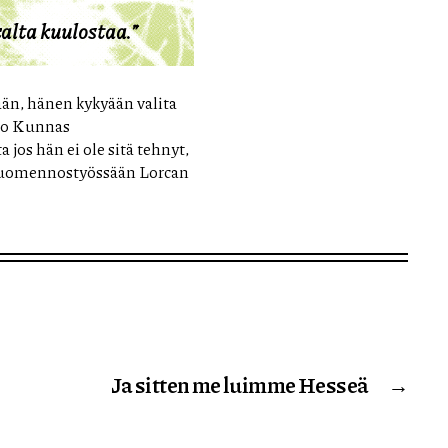
alta kuulostaa.”
än, hänen kykyään valita
nko Kunnas
 jos hän ei ole sitä tehnyt,
 suomennostyössään Lorcan
Ja sitten me luimme Hesseä
→