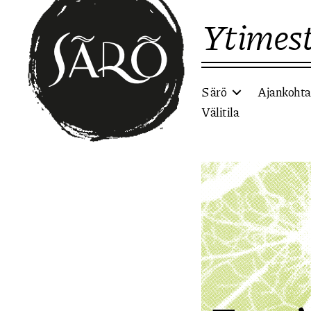
Ytimest
Särö
Ajankohta
Välitila
Etusivulle