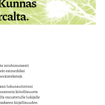
i Kunnas
calta.
ta intohimoisesti
vät esimerkiksi
eräistekstejä.
maan lukunautintoni
natonta kiitollisuutta
lla varustetulle lukijalle
osakseen kirjallisuuden