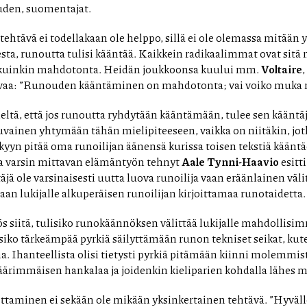
uden, suomentajat.
ehtävä ei todellakaan ole helppo, sillä ei ole olemassa mitään y
sta, runoutta tulisi kääntää. Kaikkein radikaalimmat ovat sitä
kuinkin mahdotonta. Heidän joukkoonsa kuului mm.
Voltaire
vaa: ”Runouden kääntäminen on mahdotonta; vai voiko muka m
ieltä, että jos runoutta ryhdytään kääntämään, tulee sen kääntäj
ipuvainen yhtymään tähän mielipiteeseen, vaikka on niitäkin, jo
ykyyn pitää oma runoilijan äänensä kurissa toisen tekstiä käänt
 varsin mittavan elämäntyön tehnyt
Aale Tynni-Haavio
esitt
äjä ole varsinaisesti uutta luova runoilija vaan eräänlainen väli
aan lukijalle alkuperäisen runoilijan kirjoittamaa runotaidetta.
s siitä, tulisiko runokäännöksen välittää lukijalle mahdollis
isiko tärkeämpää pyrkiä säilyttämään runon tekniset seikat, kut
a. Ihanteellista olisi tietysti pyrkiä pitämään kiinni molemmi
ärimmäisen hankalaa ja joidenkin kieliparien kohdalla lähes 
aminen ei sekään ole mikään yksinkertainen tehtävä. ”Hyväll