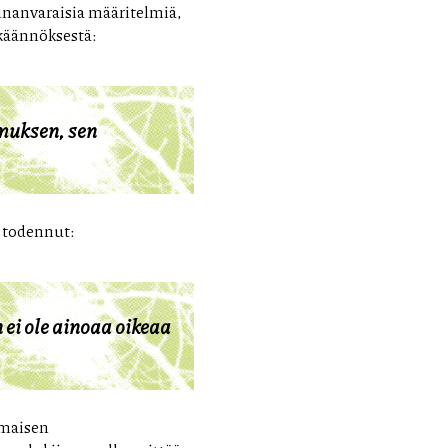
innanvaraisia määritelmiä,
äännöksestä:
muksen, sen
 todennut:
ei ole ainoaa oikeaa
imaisen