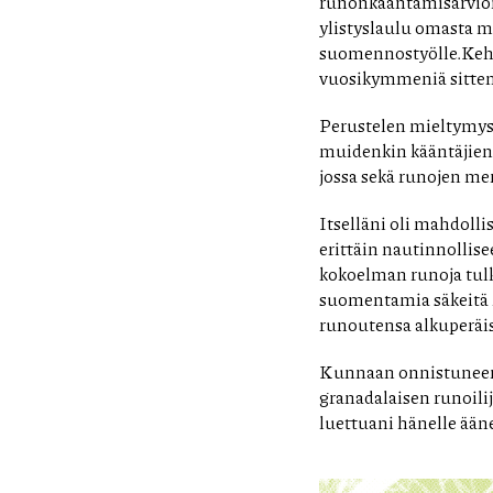
runonkääntämisarvioinn
ylistyslaulu omasta mi
suomennostyölle.Keh
vuosikymmeniä sitte
Perustelen mieltymy
muidenkin kääntäjien 
jossa sekä runojen me
Itselläni oli mahdolli
erittäin nautinnollis
kokoelman runoja tulk
suomentamia säkeitä m
runoutensa alkuperäis
Kunnaan onnistuneen
granadalaisen runoilij
luettuani hänelle ään