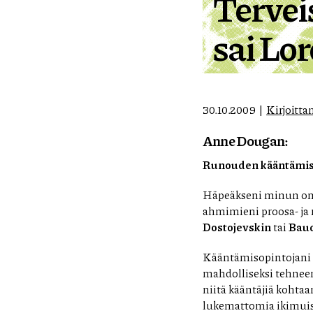
Tervei
sai Lo
30.10.2009
Kirjoitta
Anne Dougan:
Runouden kääntämise
Häpeäkseni minun on 
ahmimieni proosa- ja 
Dostojevskin
tai
Baud
Kääntämisopintojani 
mahdolliseksi tehneen
niitä kääntäjiä kohtaan
lukemattomia ikimuist