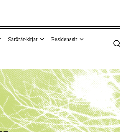
Särötär-kirjat
Residenssit
Haku