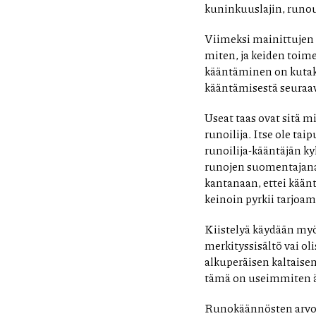
kuninkuuslajin, runo
Viimeksi mainittujen t
miten, ja keiden toime
kääntäminen on kuta
kääntämisestä seuraa
Useat taas ovat sitä m
runoilija. Itse ole ta
runoilija-kääntäjän k
runojen suomentajana
kantanaan, ettei käänt
keinoin pyrkii tarjoam
Kiistelyä käydään myö
merkityssisältö vai ol
alkuperäisen kaltaisen
tämä on useimmiten ä
Runokäännösten arvott