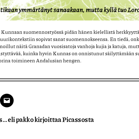
stikaan ymmärtänyt sanaakaan, mutta kyllä tuo Lorc
a Kunnaan suomennostyössä pidän hänen kielellistä herkkyyttä
tuurikontekstiin sopivat sanat suomennokseensa. En tiedä, o
oillut näitä Granadan vuosisatoja vanhoja kujia ja katuja, mutta
tyttävää, kuinka hyvin Kunnas on onnistunut säilyttämään
rina toimineen Andalusian hengen.
k
tter
Email
… eli pakko kirjoittaa Picassosta