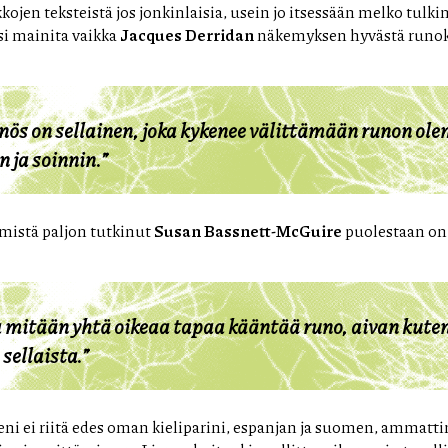
ojen teksteistä jos jonkinlaisia, usein jo itsessään melko tulk
si mainita vaikka
Jacques Derridan
näkemyksen hyvästä runok
ös on sellainen, joka kykenee välittämään runon ole
 ja soinnin.”
mistä paljon tutkinut
Susan Bassnett-McGuire
puolestaan on
 mitään yhtä oikeaa tapaa kääntää runo, aivan kuten 
sellaista.”
i ei riitä edes oman kieliparini, espanjan ja suomen, ammatt