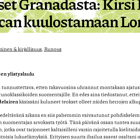
set Granadasta: Kirs
rcan kuulostamaan Lor
minen & kirjallisuus
,
Runous
n ylistyslaulu
tunnustettava, etten takavuosina uhrannut montakaan ajatus
runoklassikoiden suomentajille. En edes aina tiedostanut, ettei
elairen
käsissäni kuluneet teokset olleet näiden herrojen alkup
edeltävänä aikana en siis pahemmin vaivautunut pohdiskele
 suomentajan arvokasta työtä. Tänä päivänä osaan tuntea suun
, jotka ovat tarjonneet kaltaisilleni varsin rajoitetulla kielitaido
oisia lukuelämyksiä. Erityisen suurta ihailua saavat osaltani 