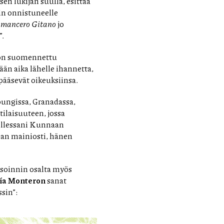
en lukijan suulla, esittää
äin onnistuneelle
mancero Gitano
jo
.
 on suomennettu
än aika lähelle ihannetta,
pääsevät oikeuksiinsa.
upungissa, Granadassa,
ilaisuuteen, jossa
nellessani Kunnaan
lan mainiosti, hänen
soinnin osalta myös
cía Monteron
sanat
sin”: