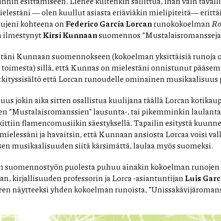
in esittämiseen. Lienee kuitenkin sallittua, ihan vain tavallis
elestäni ― olen kuullut asiasta eriäviäkin mielipiteitä― eritt
ujeni kohteena on
Federico García Lorcan
runokokoelman
Ro
n ilmestynyt
Kirsi Kunnaan
suomennos ”Mustalaisromansseja”
stäni Kunnaan suomennokseen (kokoelman yksittäisiä runoja
toimesta) sillä, että Kunnas on mielestäni onnistunut pääsemä
rkityssisältö että Lorcan runoudelle ominainen musikaalisuus 
suus jokin aika sitten osallistua kuulijana täällä Lorcan kotika
een ”Mustalaisromanssien” lausunta-, tai pikemminkin laulantat
ittiin flamencomusiikin säestyksellä. Tapailin esitystä kuun
ielessäni ja havaitsin, että Kunnaan ansiosta Lorcaa voisi val
en musikaalisuuden siitä kärsimättä, laulaa myös suomeksi.
 suomennostyön puolesta puhuu ainakin kokoelman runojen 
an, kirjallisuuden professorin ja Lorca -asiantuntijan
Luis Gar
een näytteeksi yhden kokoelman runoista, ”Unissakävijäromans