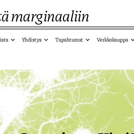
ä marginaaliin
ista
Yhdistys
Tapahtumat
Verkkokauppa