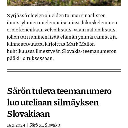
Syrjässä olevien alueiden tai marginaalisten
ihmisryhmien mielenmaisemissa liikuskeleminen
ei ole kenenkään velvollisuus, vaan mahdollisuus,
johon tarttuminen lisää elämän ymmärtämistä ja
kiinnostavuutta, kirjoittaa Mark Mallon
huhtikuussa ilmestyvän Slovakia-teemanumeron
pääkirjoituksessaan.
Särön tuleva teemanumero
luo uteliaan silmäyksen
Slovakiaan
14.3.2024
Särö 51
,
Slovakia