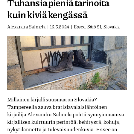
Tuhansia pieniä tarinoita
kuin kiviä kengässä
Alexandra Salmela
16.5.2024
Essee
,
Särö 51
,
Slovakia
Millainen kirjallisuusmaa on Slovakia?
Tampereella asuva bratislavalaislähtöinen
kirjailija Alexandra Salmela pohtii synnyinmaansa
kirjallisen kulttuurin perintöä, kehitystä, kohuja,
nykytilannetta ja tulevaisuudenkuvia. Essee on