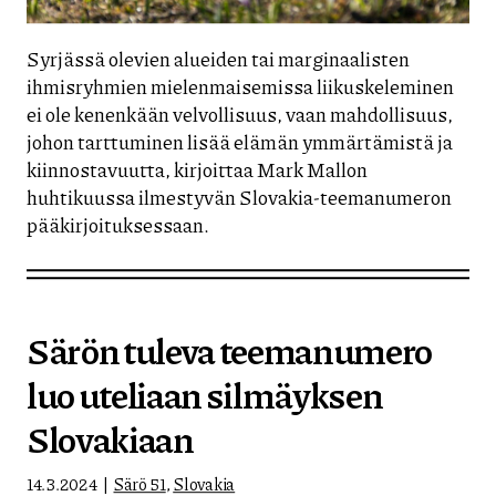
Syrjässä olevien alueiden tai marginaalisten
ihmisryhmien mielenmaisemissa liikuskeleminen
ei ole kenenkään velvollisuus, vaan mahdollisuus,
johon tarttuminen lisää elämän ymmärtämistä ja
kiinnostavuutta, kirjoittaa Mark Mallon
huhtikuussa ilmestyvän Slovakia-teemanumeron
pääkirjoituksessaan.
Särön tuleva teemanumero
luo uteliaan silmäyksen
Slovakiaan
14.3.2024
Särö 51
,
Slovakia