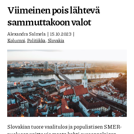
Viimeinen pois lähtevä
sammuttakoon valot
Alexandra Salmela
15.10.2023
Kolumni
,
Politiikka
,
Slovakia
Slovakian tuore vaalitulos ja populistisen SMER-
puolueen voitto vie maata kohti eurooppalaisen