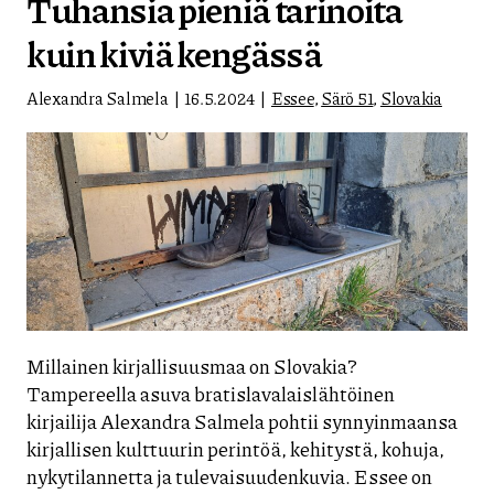
Tuhansia pieniä tarinoita
kuin kiviä kengässä
Alexandra Salmela
16.5.2024
Essee
,
Särö 51
,
Slovakia
Millainen kirjallisuusmaa on Slovakia?
Tampereella asuva bratislavalaislähtöinen
kirjailija Alexandra Salmela pohtii synnyinmaansa
kirjallisen kulttuurin perintöä, kehitystä, kohuja,
nykytilannetta ja tulevaisuudenkuvia. Essee on