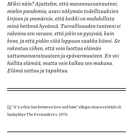
Miksi näin? Ajattelen, että masennussairauteni,
mielen pandemia, avasi näkymän todellisuuksien
kirjoon ja ymmärsin, että kaikki on mahdollista
minä hetkenä hyvänsä. Turvallisuuden tunteeni ei
rakennu sen varaan, että jokin on pysyvää, kuin
kone, ja että pidän siitä loppuun saakka kiinni. Se
rakentuu siihen, että voin luottaa elämän
sattumanvaraisuuteen ja epävarmuuteen. En voi
hallita elämää, mutta voin kulkea sen mukana.
Elämä sattuu ja tapahtuu.
[1]
“It´s a thin line between love and hate” alkuperäinen esittäjä oli
lauluyhtye The Persuaders v. 1970.