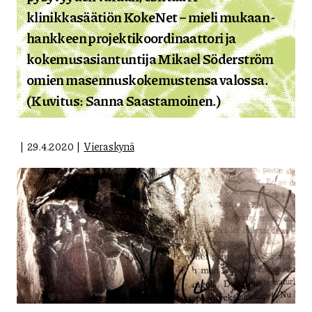
klinikkasäätiön KokeNet – mieli mukaan -
hankkeen projektikoordinaattori ja
kokemusasiantuntija Mikael Söderström
omien masennuskokemustensa valossa.
(Kuvitus: Sanna Saastamoinen.)
29.4.2020
Vieraskynä