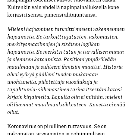
Kuitenkin vain yhdellä napinpainalluksella kone
korjasi itsensä, pimensi alitajuntansa.
Mieleni hajoaminen tarkoitti mieleni rakennelmien
hajoamista. Se tarkoitti ajatusten, uskomusten,
merkitysmaailmojen ja sisäisen logiikan
hajoamista. Se merkitsi tutun ja turvallisen minän
ja olemisen katoamista. Positioni ympäröivään
maailmaan ja suhteeni ihmisiin muuttui. Historia
alkoi vyöryä päälleni tuoden mukanaan
unohtuneita, piilotettuja vuosilukuja ja
tapahtumia: siihenastinen tarina itsestäni katosi
kirjain kirjaimelta. Lopulta olin ei mitään, mieleni
oli liuennut maailmankaikkeuteen. Konetta ei enää
ollut.
Koronavirus on pirullinen tuttavuus. Se on
näkymätön, arvaamaton ja pohjimmiltaan