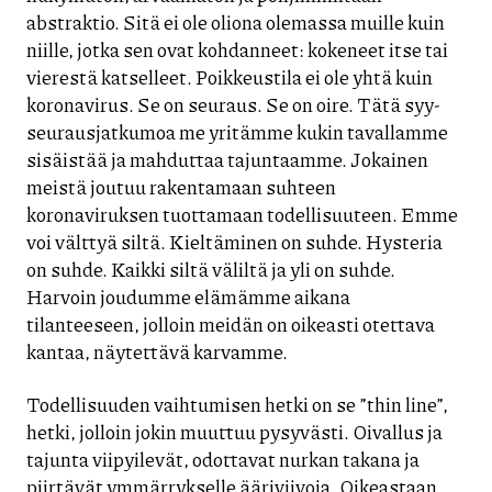
abstraktio. Sitä ei ole oliona olemassa muille kuin
niille, jotka sen ovat kohdanneet: kokeneet itse tai
vierestä katselleet. Poikkeustila ei ole yhtä kuin
koronavirus. Se on seuraus. Se on oire. Tätä syy-
seurausjatkumoa me yritämme kukin tavallamme
sisäistää ja mahduttaa tajuntaamme. Jokainen
meistä joutuu rakentamaan suhteen
koronaviruksen tuottamaan todellisuuteen. Emme
voi välttyä siltä. Kieltäminen on suhde. Hysteria
on suhde. Kaikki siltä väliltä ja yli on suhde.
Harvoin joudumme elämämme aikana
tilanteeseen, jolloin meidän on oikeasti otettava
kantaa, näytettävä karvamme.
Todellisuuden vaihtumisen hetki on se ”thin line”,
hetki, jolloin jokin muuttuu pysyvästi. Oivallus ja
tajunta viipyilevät, odottavat nurkan takana ja
piirtävät ymmärrykselle ääriviivoja. Oikeastaan