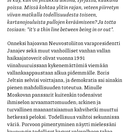
poissa. Missä kohtaa ylitin rajan, veteen piirretyn
viivan matkalla todellisuudesta toiseen,
kartanojouluista pullojen keräämiseen?
Ja totta
tosiaan: ”it’s a thin line between being in or out”.
Onneksi hajoavan Neuvostoliiton varapresidentti
Janajev sekä muut vanhoilliset vanhan vallan
haikaajatoverit olivat vuonna 1991
viinahuuruissaan kykenemättömiä viemään
vallankaappaustaan alkua pidemmälle. Boris
Jeltsin selvisi voittajana, ja demokratia sai ainakin
pienen mahdollisuuden toteutua. Minulle
Moskovan panssarit kuitenkin todensivat
ihmiselon arvaamattomuuden; arkinen ja
turvallinen maanantaiaamun kahvihetki muuttui
hetkessä peloksi. Todellisuus vaihtoi sekunnissa
väriä. Porvoon pimentyminen näytti mielessäni
kaupungin todelliset kasvot valovalheen takaa.