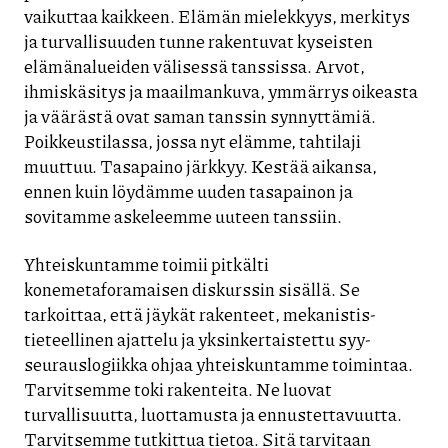
vaikuttaa kaikkeen. Elämän mielekkyys, merkitys
ja turvallisuuden tunne rakentuvat kyseisten
elämänalueiden välisessä tanssissa. Arvot,
ihmiskäsitys ja maailmankuva, ymmärrys oikeasta
ja väärästä ovat saman tanssin synnyttämiä.
Poikkeustilassa, jossa nyt elämme, tahtilaji
muuttuu. Tasapaino järkkyy. Kestää aikansa,
ennen kuin löydämme uuden tasapainon ja
sovitamme askeleemme uuteen tanssiin.
Yhteiskuntamme toimii pitkälti
konemetaforamaisen diskurssin sisällä. Se
tarkoittaa, että jäykät rakenteet, mekanistis-
tieteellinen ajattelu ja yksinkertaistettu syy-
seurauslogiikka ohjaa yhteiskuntamme toimintaa.
Tarvitsemme toki rakenteita. Ne luovat
turvallisuutta, luottamusta ja ennustettavuutta.
Tarvitsemme tutkittua tietoa. Sitä tarvitaan