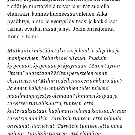
tiedät jo, mutta vielä toivot ja yrität suojella
elämääsi, kunnes huoneessa viilenee. Aika
pysähtyy, historia vyöryy lävitsesi ja kaikki isot
tarinat ovatkin tässä ja nyt. Jokin on hajonnut.
Kone ei toimi.
Matkani ei mistään takaisin johonkin oli pitkä ja
monipolvinen. Kellarin ovi oli auki. Jouduin
kysymään, kysymään ja kysymään. Miten täytän
”itseni” uudestaan? Miten perustelen oman
eksistenssini? Mihin todellisuuteen ankkuroidun?
Ja ennen kaikkea: minkälainen tulee mieleni
maailmanjärjestys olemaan? Ihminen kaipaa ja
tarvitsee turvallisuutta, tunteen, että
kaltevuuksistaan huolimatta elämä kantaa. Ja niin
tarvitsin minäkin. Tarvitsin tunteen, että minulla
on reunat, ääriviivat. Tarvitsin tunteen, että minä
painan. Tarvitsin tunteen, että elämä on