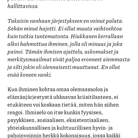
hallittavissa.
Takaisin vanhaan järjestykseen en voinut palata.
Sehän minut hajotti. Ei ollut muuta vaihtoehtoa
kuin tutkia tuntematonta. Hiukkanen kerrallaan
alkoi hahmottua ihminen, jolla oli minuus ja joka
painoi. Tämän ihmisen ajattelu, uskomukset ja
merkitysmaailmat eivät paljoa eronneet aiemmasta
ja silti jokin oli olennaisesti muuttunut. En ollut
enää koneen vanki.
Kun ihminen kohtaa omaa olemassaoloa ja
elämänjärjestystä uhkaavan kriisitilanteen, ei
etukäteen voi koskaan tietää, miten hän siihen
reagoi. Ihmiselo on itse kunkin fyysisen,
psyykkisen, sosiaalisen, eksistentiaalisen,
yhteiskunnallisen ja kulttuurillisen hyvin- ja
pahoinvoinnin herkkä kokonaisuus, jossa kaikki