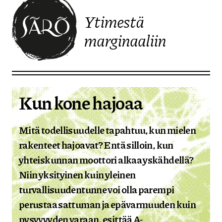
Ytimestä
marginaaliin
Etusivulle
Kun kone hajoaa
Mitä todellisuudelle tapahtuu, kun mielen
rakenteet hajoavat? Entä silloin, kun
yhteiskunnan moottori alkaa yskähdellä?
Niin yksityinen kuin yleinen
turvallisuudentunne voi olla parempi
perustaa sattuman ja epävarmuuden kuin
pysyvyyden varaan, esittää A-