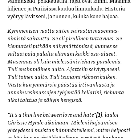
valmiuslaki, poikkeustila, rajat ovat kiinni. Maailma
hiljenee ja Pariisissa kuuluu linnunlaulu. Historia
vyöryy lävitseni, ja tunnen, kuinka kone hajoaa.
Kymmenisen vuotta sitten sairastin masennus-
nimistä sairautta. Se oli pirullinen tuttavuus. Se
kiemurteli pitkään näkymättömissä, kunnes se
valtasi pala palalta elämäni kaikki osa-alueet.
Masennus oli kuin mielessäni riehuva pandemia.
Tuli ensimmäinen aalto. Ajattelin selviytyneeni.
Tuli toinen aalto. Tuli tsunami rikkoen kaiken.
Vasta kun ymmärsin päästää irti vanhasta ja
annoin vesimassojen tyhjentää kellarini, riehunta
alkoi talttua ja säilyin hengissä.
”It’s a thin line between love and hate”
[1]
, lauloi
Chrissie Hynde aikoinaan. M
ieleni hajoamisen
yhteydessä muistan hämmästelleeni, miten helposti
se käy, kun on yhtäkkiä ulkona, syrjässä, kaukana