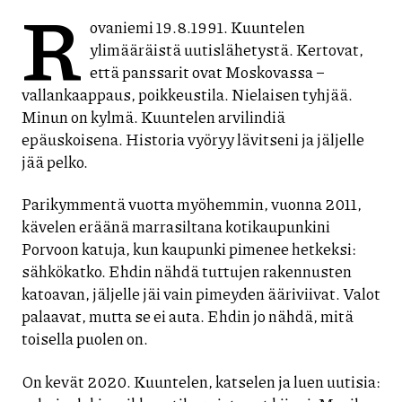
R
ovaniemi 19.8.1991. Kuuntelen
ylimääräistä uutislähetystä. Kertovat,
että panssarit ovat Moskovassa –
vallankaappaus, poikkeustila. Nielaisen tyhjää.
Minun on kylmä. Kuuntelen arvilindiä
epäuskoisena. Historia vyöryy lävitseni ja jäljelle
jää pelko.
Parikymmentä vuotta myöhemmin, vuonna 2011,
kävelen eräänä marrasiltana kotikaupunkini
Porvoon katuja, kun kaupunki pimenee hetkeksi:
sähkökatko. Ehdin nähdä tuttujen rakennusten
katoavan, jäljelle jäi vain pimeyden ääriviivat. Valot
palaavat, mutta se ei auta. Ehdin jo nähdä, mitä
toisella puolen on.
On kevät 2020. Kuuntelen, katselen ja luen uutisia: