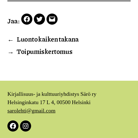
Jaa:
Facebook
Twitter
Email
←
Luonto kaiken takana
→
Toipumiskertomus
Kirjallisuus- ja kulttuuriyhdistys Särö ry
Helsinginkatu 17 L 4, 00500 Helsinki
sarolehti@gmail.com
Facebook
Instagram