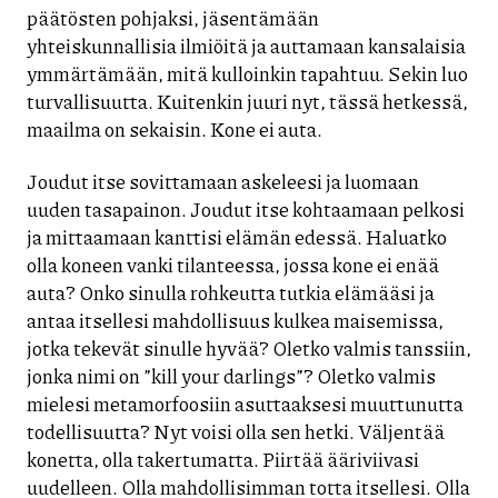
päätösten pohjaksi, jäsentämään
yhteiskunnallisia ilmiöitä ja auttamaan kansalaisia
ymmärtämään, mitä kulloinkin tapahtuu. Sekin luo
turvallisuutta. Kuitenkin juuri nyt, tässä hetkessä,
maailma on sekaisin. Kone ei auta.
Joudut itse sovittamaan askeleesi ja luomaan
uuden tasapainon. Joudut itse kohtaamaan pelkosi
ja mittaamaan kanttisi elämän edessä. Haluatko
olla koneen vanki tilanteessa, jossa kone ei enää
auta? Onko sinulla rohkeutta tutkia elämääsi ja
antaa itsellesi mahdollisuus kulkea maisemissa,
jotka tekevät sinulle hyvää? Oletko valmis tanssiin,
jonka nimi on ”kill your darlings”? Oletko valmis
mielesi metamorfoosiin asuttaaksesi muuttunutta
todellisuutta? Nyt voisi olla sen hetki. Väljentää
konetta, olla takertumatta. Piirtää ääriviivasi
uudelleen. Olla mahdollisimman totta itsellesi. Olla