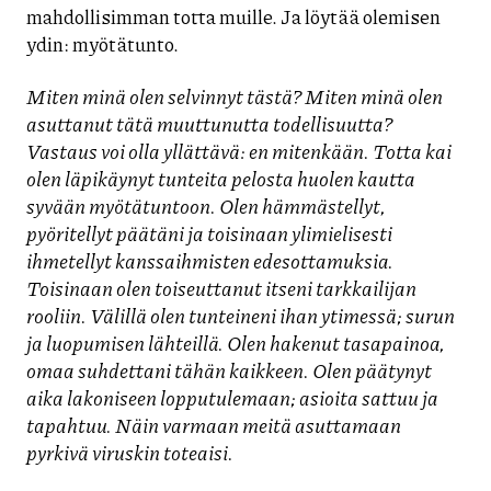
mahdollisimman totta muille. Ja löytää olemisen
ydin: myötätunto.
Miten minä olen selvinnyt tästä? Miten minä olen
asuttanut tätä muuttunutta todellisuutta?
Vastaus voi olla yllättävä: en mitenkään. Totta kai
olen läpikäynyt tunteita pelosta huolen kautta
syvään myötätuntoon. Olen hämmästellyt,
pyöritellyt päätäni ja toisinaan ylimielisesti
ihmetellyt kanssaihmisten edesottamuksia.
Toisinaan olen toiseuttanut itseni tarkkailijan
rooliin. Välillä olen tunteineni ihan ytimessä; surun
ja luopumisen lähteillä. Olen hakenut tasapainoa,
omaa suhdettani tähän kaikkeen. Olen päätynyt
aika lakoniseen lopputulemaan; asioita sattuu ja
tapahtuu. Näin varmaan meitä asuttamaan
pyrkivä viruskin toteaisi.