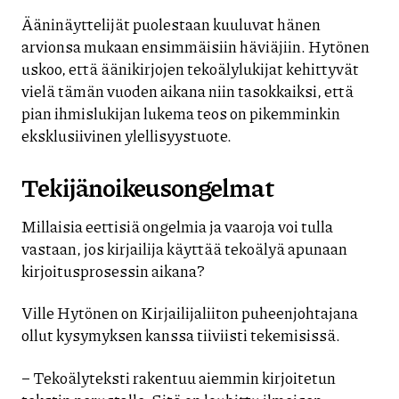
Ääninäyttelijät puolestaan kuuluvat hänen
arvionsa mukaan ensimmäisiin häviäjiin. Hytönen
uskoo, että äänikirjojen tekoälylukijat kehittyvät
vielä tämän vuoden aikana niin tasokkaiksi, että
pian ihmislukijan lukema teos on pikemminkin
eksklusiivinen ylellisyystuote.
Tekijänoikeusongelmat
Millaisia eettisiä ongelmia ja vaaroja voi tulla
vastaan, jos kirjailija käyttää tekoälyä apunaan
kirjoitusprosessin aikana?
Ville Hytönen on Kirjailijaliiton puheenjohtajana
ollut kysymyksen kanssa tiiviisti tekemisissä.
– Tekoälyteksti rakentuu aiemmin kirjoitetun