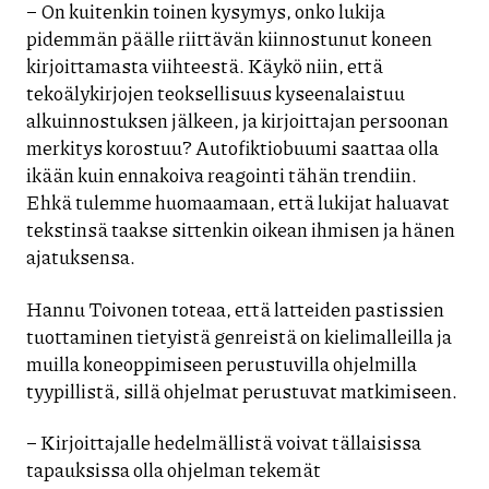
– On kuitenkin toinen kysymys, onko lukija
pidemmän päälle riittävän kiinnostunut koneen
kirjoittamasta viihteestä. Käykö niin, että
tekoälykirjojen teoksellisuus kyseenalaistuu
alkuinnostuksen jälkeen, ja kirjoittajan persoonan
merkitys korostuu? Autofiktiobuumi saattaa olla
ikään kuin ennakoiva reagointi tähän trendiin.
Ehkä tulemme huomaamaan, että lukijat haluavat
tekstinsä taakse sittenkin oikean ihmisen ja hänen
ajatuksensa.
Hannu Toivonen toteaa, että latteiden pastissien
tuottaminen tietyistä genreistä on kielimalleilla ja
muilla koneoppimiseen perustuvilla ohjelmilla
tyypillistä, sillä ohjelmat perustuvat matkimiseen.
– Kirjoittajalle hedelmällistä voivat tällaisissa
tapauksissa olla ohjelman tekemät