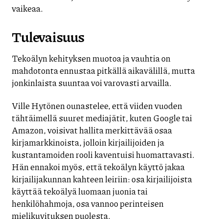
vaikeaa.
Tulevaisuus
Tekoälyn kehityksen muotoa ja vauhtia on
mahdotonta ennustaa pitkällä aikavälillä, mutta
jonkinlaista suuntaa voi varovasti arvailla.
Ville Hytönen ounastelee, että viiden vuoden
tähtäimellä suuret mediajätit, kuten Google tai
Amazon, voisivat hallita merkittävää osaa
kirjamarkkinoista, jolloin kirjailijoiden ja
kustantamoiden rooli kaventuisi huomattavasti.
Hän ennakoi myös, että tekoälyn käyttö jakaa
kirjailijakunnan kahteen leiriin: osa kirjailijoista
käyttää tekoälyä luomaan juonia tai
henkilöhahmoja, osa vannoo perinteisen
mielikuvituksen puolesta.