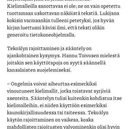
Kielimalleilla sanottavaa ei ole; ne on vain opetettu
tuottamaan uskottavan näköistä tekstiä. Lukijana
kokisin varmaankin tulleeni petetyksi, jos hyvän
kirjan luettuani kävisi ilmi, että teksti olikin
generoitu tietokoneohjelmalla.
Tekoälyn rajoittaminen ja sääntely on
ajankohtainen kysymys. Hannu Toivosen mielestä
joitakin sen käyttötapoja on syytä säännellä
kansalaisten suojelemiseksi.
– Ongelmia voivat aiheuttaa esimerkiksi
vinoutuneet kielimallit, jotka toistavat syrjiviä
asenteita. Sääntelyn tulisi kuitenkin kohdistua itse
kielimalleihin, ei niiden käyttöön esimerkiksi
kaunokirjallisuudessa tai taiteessa. Tekoälyn
käytön rajoittaminen on vaikeaa, koska
mahdollisten rajoitusten valvominenkin olisi hyvin