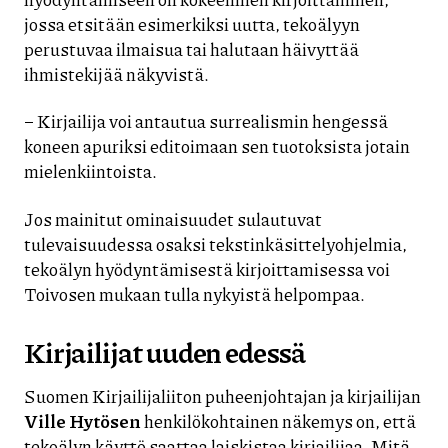
jossa etsitään esimerkiksi uutta, tekoälyyn
perustuvaa ilmaisua tai halutaan häivyttää
ihmistekijää näkyvistä.
– Kirjailija voi antautua surrealismin hengessä
koneen apuriksi editoimaan sen tuotoksista jotain
mielenkiintoista.
Jos mainitut ominaisuudet sulautuvat
tulevaisuudessa osaksi tekstinkäsittelyohjelmia,
tekoälyn hyödyntämisestä kirjoittamisessa voi
Toivosen mukaan tulla nykyistä helpompaa.
Kirjailijat uuden edessä
Suomen Kirjailijaliiton puheenjohtajan ja kirjailijan
Ville Hytösen
henkilökohtainen näkemys on, että
tekoälyn käyttö saattaa laiskistaa kirjailijaa. Mitä