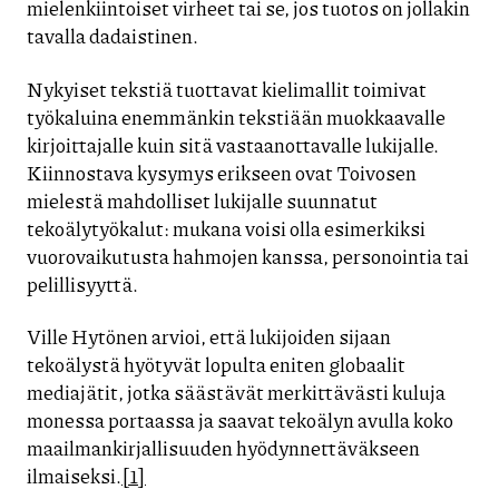
mielenkiintoiset virheet tai se, jos tuotos on jollakin
tavalla dadaistinen.
Nykyiset tekstiä tuottavat kielimallit toimivat
työkaluina enemmänkin tekstiään muokkaavalle
kirjoittajalle kuin sitä vastaanottavalle lukijalle.
Kiinnostava kysymys erikseen ovat Toivosen
mielestä mahdolliset lukijalle suunnatut
tekoälytyökalut: mukana voisi olla esimerkiksi
vuorovaikutusta hahmojen kanssa, personointia tai
pelillisyyttä.
Ville Hytönen arvioi, että lukijoiden sijaan
tekoälystä hyötyvät lopulta eniten globaalit
mediajätit, jotka säästävät merkittävästi kuluja
monessa portaassa ja saavat tekoälyn avulla koko
maailmankirjallisuuden hyödynnettäväkseen
ilmaiseksi.
[1]