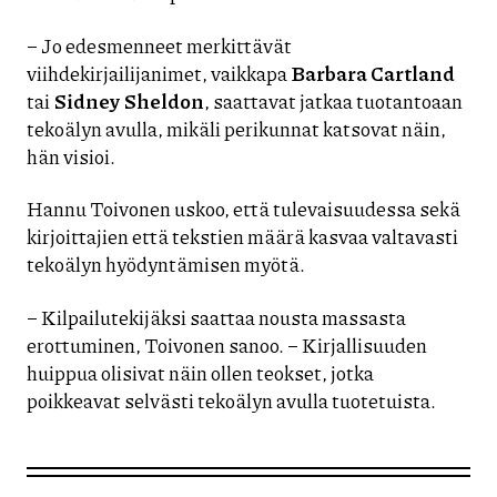
– Jo edesmenneet merkittävät
viihdekirjailijanimet, vaikkapa
Barbara Cartland
tai
Sidney Sheldon
, saattavat jatkaa tuotantoaan
tekoälyn avulla, mikäli perikunnat katsovat näin,
hän visioi.
Hannu Toivonen uskoo, että tulevaisuudessa sekä
kirjoittajien että tekstien määrä kasvaa valtavasti
tekoälyn hyödyntämisen myötä.
– Kilpailutekijäksi saattaa nousta massasta
erottuminen, Toivonen sanoo. – Kirjallisuuden
huippua olisivat näin ollen teokset, jotka
poikkeavat selvästi tekoälyn avulla tuotetuista.