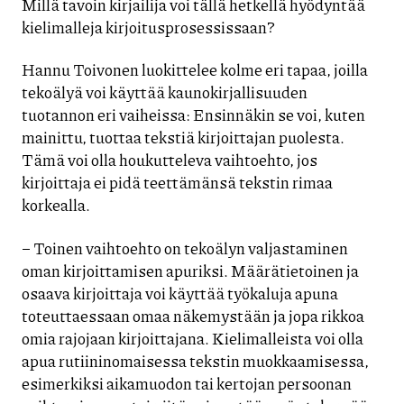
Millä tavoin kirjailija voi tällä hetkellä hyödyntää
kielimalleja kirjoitusprosessissaan?
Hannu Toivonen luokittelee kolme eri tapaa, joilla
tekoälyä voi käyttää kaunokirjallisuuden
tuotannon eri vaiheissa: Ensinnäkin se voi, kuten
mainittu, tuottaa tekstiä kirjoittajan puolesta.
Tämä voi olla houkutteleva vaihtoehto, jos
kirjoittaja ei pidä teettämänsä tekstin rimaa
korkealla.
– Toinen vaihtoehto on tekoälyn valjastaminen
oman kirjoittamisen apuriksi. Määrätietoinen ja
osaava kirjoittaja voi käyttää työkaluja apuna
toteuttaessaan omaa näkemystään ja jopa rikkoa
omia rajojaan kirjoittajana. Kielimalleista voi olla
apua rutiininomaisessa tekstin muokkaamisessa,
esimerkiksi aikamuodon tai kertojan persoonan