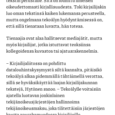
tekstin perustalle. Sitä on louhittu ilmeisen
oikeudettomasti kirjallisuudesta. Toki kirjailijakin
luo oman tekstinsä kaiken lukemansa perusteella,
mutta ongelmana tekoälyn hyödyntämisessä on,
että sillä tienataan luvatta, hän toteaa.
Tienaajia ovat alaa hallitsevat mediajätit, mutta
myös kirjailijat, jotka istuttavat teoksiinsa
kollegoidensa kuvastoa tai ajatusrakennelmia.
– Kirjailijaliitossa on pohdittu
datalouhintakysymystä siltä kannalta, pitäisikö
tekoälyä alkaa pidemmällä tähtäimellä verottaa,
sillä se hyväksikäyttää laajan kirjailijakunnan
tekstejä, Hytönen sanoo. – Tekoälylle voitaisiin
ajatella luotavan jonkinlainen
tekijänoikeusjärjestöjen hallinnoima
tekijänoikeusmaksu, joka tilitettäisiin järjestöjen
kautta apurahamuodossa kirjailijoille.