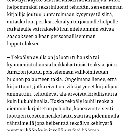
helpommaksi tekstinluonti tehdään, sen enemmän
kirjailija joutuu puntaroimaan kysymystä siitä,
antaako hän periksi tekoälyn tarjoamalle helpolle
ratkaisulle vai näkeekö hän mieluummin vaivaa
saadakseen aikaan persoonallisemman
lopputuloksen.
– Tekoälyn avulla on jo luotu tuhansia tai
kymmeniätuhansia heikkolaatuisia teoksia, joita
Amazon joutuu poistelemaan valikoimistaan
huonon palautteen takia. Ongelmana lienee, että
kirjoittajat, jotka eivät ole vihkiytyneet kirjailijan
ammattiin, tehtailevat ala-arvoista kirjallisuutta
kuin liukuhihnalla. Koska tekoäly louhii teoksia
aiemmin kirjoitetun pohjalta, koneavusteisesti
luotujen teosten heikko laatu saattaa pidemmällä
tähtäimellä jopa heikentää tekoälyn kehitystä.
Syntyy ikään kuin itseään syövä käärme.