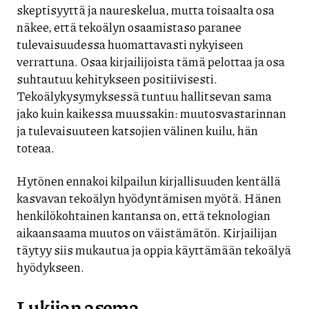
skeptisyyttä ja naureskelua, mutta toisaalta osa
näkee, että tekoälyn osaamistaso paranee
tulevaisuudessa huomattavasti nykyiseen
verrattuna. Osaa kirjailijoista tämä pelottaa ja osa
suhtautuu kehitykseen positiivisesti.
Tekoälykysymyksessä tuntuu hallitsevan sama
jako kuin kaikessa muussakin: muutosvastarinnan
ja tulevaisuuteen katsojien välinen kuilu, hän
toteaa.
Hytönen ennakoi kilpailun kirjallisuuden kentällä
kasvavan tekoälyn hyödyntämisen myötä. Hänen
henkilökohtainen kantansa on, että teknologian
aikaansaama muutos on väistämätön. Kirjailijan
täytyy siis mukautua ja oppia käyttämään tekoälyä
hyödykseen.
Lukijan asema