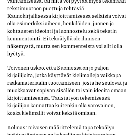
vaihtamisessa, tai niitä voi pyytää myös tekemään
tekstimuotoon puettuja tehtäviä.
Kaunokirjallisessa kirjoittamisessa sellaisia voivat
olla esimerkiksi aiheen, henkilöiden, juonen ja
kohtausten ideointi ja luonnostelu sekä tekstin
kommentointi. Ei tekoälyllä ole ihmisen
näkemystä, mutta sen kommenteista voi silti olla
hyötyä.
Toivonen uskoo, että Suomessa on jo paljon
kirjailijoita, jotka käyttävät kielimalleja vaikkapa
raakamateriaalin tuottamiseen, josta he seulovat ja
muokkaavat sopivan sisällön tai vain ideoita omaan
kirjoittamiseensa. Taustatyön tekemisessä
kirjailijan kannattaa kuitenkin olla varovainen,
koska kielimallit voivat keksiä omiaan.
Kolmas Toivosen määrittelemä tapa tekoälyn
hyödyntämiseen on kokeellinen kirjoittaminen,