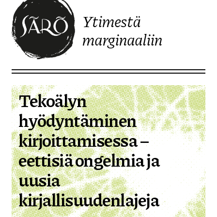
Ytimestä
marginaaliin
Etusivulle
Tekoälyn
hyödyntäminen
kirjoittamisessa –
eettisiä ongelmia ja
uusia
kirjallisuudenlajeja