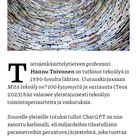
T
ietojenkäsittelytieteen professori
Hannu Toivonen
on tutkinut tekoälyä jo
1990-luvulta lähtien. Uutuuskirjassaan
Mitä tekoäly on? 100 kysymystä ja vastausta
(Teos
2023) hän valaisee yleistajuisesti tekoälyn
toimintaperiaatteita ja vaikutuksia.
Suurelle yleisölle tutuksi tullut ChatGPT on niin
sanottu kielimalli, eli miljardeihin tilastollisiin
parametreihin perustuva järjestelmä, joka tuottaa