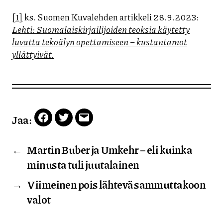
[1]
ks. Suomen Kuvalehden artikkeli 28.9.2023:
Lehti: Suomalaiskirjailijoiden teoksia käytetty
luvatta tekoälyn opettamiseen – kustantamot
yllättyivät.
Jaa:
Facebook
Twitter
Email
←
Martin Buber ja Umkehr – eli kuinka
minusta tuli juutalainen
→
Viimeinen pois lähtevä sammuttakoon
valot