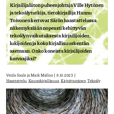
Kirjailijaliiton puheenjohtaja Ville Hytönen
ja tekoälytutkija, tietokirjailija Hannu
Toivonen kertovat Särön haastattelussa
näkemyksiään nopeasti kehittyvän
tekoälyn vaikutuksesta kirjailijoiden,
lukijoiden ja koko kirjallisuuskentän
asemaan. Onko koneista kirjailijoiden
korvaajiksi?
Venla Saalo ja Mark Mallon
9.10.2023
Haastattelu
,
Kaunokirjallisuus
,
Kirjoittaminen
,
Tekoäly