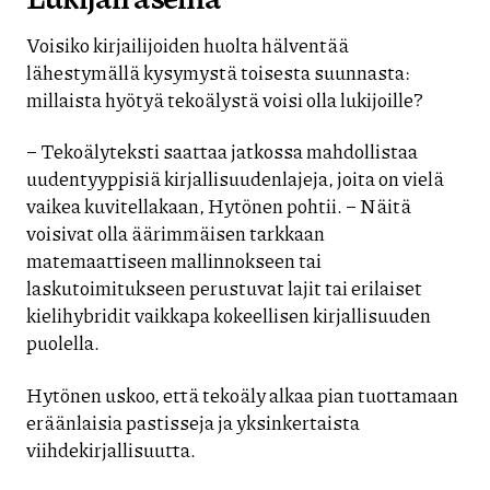
Voisiko kirjailijoiden huolta hälventää
lähestymällä kysymystä toisesta suunnasta:
millaista hyötyä tekoälystä voisi olla lukijoille?
– Tekoälyteksti saattaa jatkossa mahdollistaa
uudentyyppisiä kirjallisuudenlajeja, joita on vielä
vaikea kuvitellakaan, Hytönen pohtii. – Näitä
voisivat olla äärimmäisen tarkkaan
matemaattiseen mallinnokseen tai
laskutoimitukseen perustuvat lajit tai erilaiset
kielihybridit vaikkapa kokeellisen kirjallisuuden
puolella.
Hytönen uskoo, että tekoäly alkaa pian tuottamaan
eräänlaisia pastisseja ja yksinkertaista
viihdekirjallisuutta.