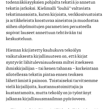
todennäköisyyksien pohjalta tekstiä jo annetun
tekstin jatkoksi. Kielimalli ”louhii” valtavista
tekstimassoista, kuten kirjoista, verkkosivustoista
ja artikkeleista koostuvaa aineistoa ja muodostaa
siihen ohjelmoitujen parametrien perusteella
sopivat lauseet annettuun tehtävään tai
keskusteluun.
Hieman kärjistetty kauhukuva tekoälyn
vaikutuksesta kirjallisuuteen on, että kirjat
syntyvät lähitulevaisuudessa miltei itsekseen
ihmiskirjailijan – tai kenen tahansa – korkeintaan
silotellessa tekstin pintaa ennen teoksen
lähettämistä painoon. Toistaiseksi tarvitsemme
vielä kirjailijoita, kustannustoimittajia ja
kustantamoita, mutta tekoäly on jo työntänyt
jalkansa kirjallisuusmaailman pyöröoveen.