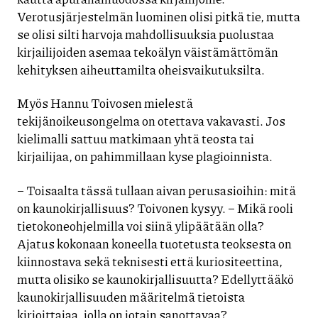
Verotusjärjestelmän luominen olisi pitkä tie, mutta
se olisi silti harvoja mahdollisuuksia puolustaa
kirjailijoiden asemaa tekoälyn väistämättömän
kehityksen aiheuttamilta oheisvaikutuksilta.
Myös Hannu Toivosen mielestä
tekijänoikeusongelma on otettava vakavasti. Jos
kielimalli sattuu matkimaan yhtä teosta tai
kirjailijaa, on pahimmillaan kyse plagioinnista.
– Toisaalta tässä tullaan aivan perusasioihin: mitä
on kaunokirjallisuus? Toivonen kysyy. – Mikä rooli
tietokoneohjelmilla voi siinä ylipäätään olla?
Ajatus kokonaan koneella tuotetusta teoksesta on
kiinnostava sekä teknisesti että kuriositeettina,
mutta olisiko se kaunokirjallisuutta? Edellyttääkö
kaunokirjallisuuden määritelmä tietoista
kirjoittajaa, jolla on jotain sanottavaa?