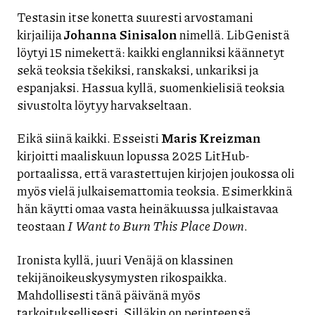
Testasin itse konetta suuresti arvostamani
kirjailija
Johanna Sinisalon
nimellä. LibGenistä
löytyi 15 nimekettä: kaikki englanniksi käännetyt
sekä teoksia tšekiksi, ranskaksi, unkariksi ja
espanjaksi. Hassua kyllä, suomenkielisiä teoksia
sivustolta löytyy harvakseltaan.
Eikä siinä kaikki. Esseisti
Maris Kreizman
kirjoitti maaliskuun lopussa 2025 LitHub-
portaalissa, että varastettujen kirjojen joukossa oli
myös vielä julkaisemattomia teoksia. Esimerkkinä
hän käytti omaa vasta heinäkuussa julkaistavaa
teostaan
I Want to Burn This Place Down
.
Ironista kyllä, juuri Venäjä on klassinen
tekijänoikeuskysymysten rikospaikka.
Mahdollisesti tänä päivänä myös
tarkoituksellisesti. Silläkin on perinteensä.