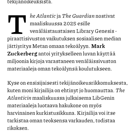
tekijänoikeuksista.
T
he Atlantic
ja
The Guardian
nostivat
maaliskuussa 2025 esille
venäläistaustaisen Library Genesis -
piraattisivuston vaikutuksen sosiaalisen median
jättiyritys Metan omaan tekoälyyn.
Mark
Zuckerberg
antoi yritykselleen luvan käyttää
miljoonia kirjoja varastaneen venäläissivuston
materiaaleja oman tekoälynsä koulutukseen.
Kyse on ensisijaisesti tekijänoikeusrikkomuksesta,
kuten moni kirjailija on ehtinyt jo huomauttaa.
The
Atlanticin
maaliskuussa julkaisema LibGenin
materiaaleja luotaava hakukone on myös
harvinainen kurkistusikkuna. Kirjailija voi itse
tarkistaa oman teoksensa varkauden, todistaa
rikoksen.