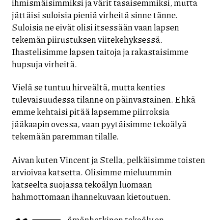
ihmismäisimmiksi ja värit tasaisemmiksi, mutta
jättäisi suloisia pieniä virheitä sinne tänne.
Suloisia ne eivät olisi itsessään vaan lapsen
tekemän piirustuksen viitekehyksessä.
Ihastelisimme lapsen taitoja ja rakastaisimme
hupsuja virheitä.
Vielä se tuntuu hirveältä, mutta kenties
tulevaisuudessa tilanne on päinvastainen. Ehkä
emme kehtaisi pitää lapsemme piirroksia
jääkaapin ovessa, vaan pyytäisimme tekoälyä
tekemään paremman tilalle.
Aivan kuten Vincent ja Stella, pelkäisimme toisten
arvioivaa katsetta. Olisimme mieluummin
katseelta suojassa tekoälyn luomaan
hahmottomaan ihannekuvaan kietoutuen.
ämänhetkinen tekoäly on