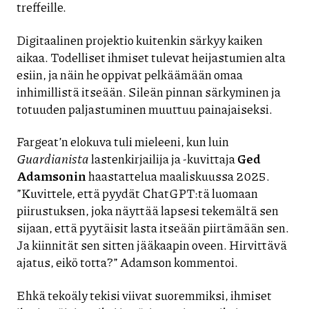
treffeille.
Digitaalinen projektio kuitenkin särkyy kaiken
aikaa. Todelliset ihmiset tulevat heijastumien alta
esiin, ja näin he oppivat pelkäämään omaa
inhimillistä itseään. Sileän pinnan särkyminen ja
totuuden paljastuminen muuttuu painajaiseksi.
Fargeat’n elokuva tuli mieleeni, kun luin
Guardianista
lastenkirjailija ja -kuvittaja
Ged
Adamsonin
haastattelua maaliskuussa 2025.
”Kuvittele, että pyydät ChatGPT:tä luomaan
piirustuksen, joka näyttää lapsesi tekemältä sen
sijaan, että pyytäisit lasta itseään piirtämään sen.
Ja kiinnität sen sitten jääkaapin oveen. Hirvittävä
ajatus, eikö totta?” Adamson kommentoi.
Ehkä tekoäly tekisi viivat suoremmiksi, ihmiset