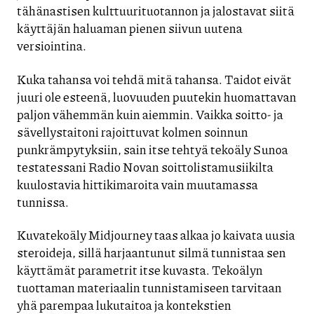
tähänastisen kulttuurituotannon ja jalostavat siitä
käyttäjän haluaman pienen siivun uutena
versiointina.
Kuka tahansa voi tehdä mitä tahansa. Taidot eivät
juuri ole esteenä, luovuuden puutekin huomattavan
paljon vähemmän kuin aiemmin. Vaikka soitto- ja
sävellystaitoni rajoittuvat kolmen soinnun
punkrämpytyksiin, sain itse tehtyä tekoäly Sunoa
testatessani Radio Novan soittolistamusiikilta
kuulostavia hittikimaroita vain muutamassa
tunnissa.
Kuvatekoäly Midjourney taas alkaa jo kaivata uusia
steroideja, sillä harjaantunut silmä tunnistaa sen
käyttämät parametrit itse kuvasta. Tekoälyn
tuottaman materiaalin tunnistamiseen tarvitaan
yhä parempaa lukutaitoa ja kontekstien