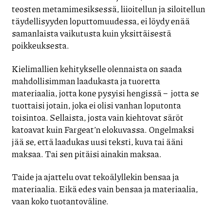
teosten metamimesiksessä, liioitellun ja siloitellun
täydellisyyden loputtomuudessa, ei löydy enää
samanlaista vaikutusta kuin yksittäisestä
poikkeuksesta.
Kielimallien kehitykselle olennaista on saada
mahdollisimman laadukasta ja tuoretta
materiaalia, jotta kone pysyisi hengissä – jotta se
tuottaisi jotain, joka ei olisi vanhan loputonta
toisintoa. Sellaista, josta vain kiehtovat säröt
katoavat kuin Fargeat’n elokuvassa. Ongelmaksi
jää se, että laadukas uusi teksti, kuva tai ääni
maksaa. Tai sen pitäisi ainakin maksaa.
Taide ja ajattelu ovat tekoälyllekin bensaa ja
materiaalia. Eikä edes vain bensaa ja materiaalia,
vaan koko tuotantoväline.