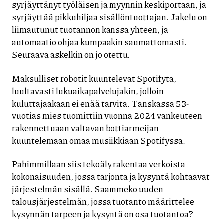
syrjäyttänyt työläisen ja myynnin keskiportaan, ja
syrjäyttää pikkuhiljaa sisällöntuottajan. Jakelu on
liimautunut tuotannon kanssa yhteen, ja
automaatio ohjaa kumpaakin saumattomasti.
Seuraava askelkin on jo otettu.
Maksulliset robotit kuuntelevat Spotifyta,
luultavasti lukuaikapalvelujakin, jolloin
kuluttajaakaan ei enää tarvita. Tanskassa 53-
vuotias mies tuomittiin vuonna 2024 vankeuteen
rakennettuaan valtavan bottiarmeijan
kuuntelemaan omaa musiikkiaan Spotifyssa.
Pahimmillaan siis tekoäly rakentaa verkoista
kokonaisuuden, jossa tarjonta ja kysyntä kohtaavat
järjestelmän sisällä. Saammeko uuden
talousjärjestelmän, jossa tuotanto määrittelee
kysynnän tarpeen ja kysyntä on osa tuotantoa?