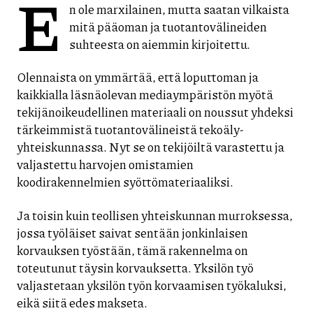
E
n ole marxilainen, mutta saatan vilkaista
mitä pääoman ja tuotantovälineiden
suhteesta on aiemmin kirjoitettu.
Olennaista on ymmärtää, että loputtoman ja
kaikkialla läsnäolevan mediaympäristön myötä
tekijänoikeudellinen materiaali on noussut yhdeksi
tärkeimmistä tuotantovälineistä tekoäly-
yhteiskunnassa. Nyt se on tekijöiltä varastettu ja
valjastettu harvojen omistamien
koodirakennelmien syöttömateriaaliksi.
Ja toisin kuin teollisen yhteiskunnan murroksessa,
jossa työläiset saivat sentään jonkinlaisen
korvauksen työstään, tämä rakennelma on
toteutunut täysin korvauksetta. Yksilön työ
valjastetaan yksilön työn korvaamisen työkaluksi,
eikä siitä edes makseta.