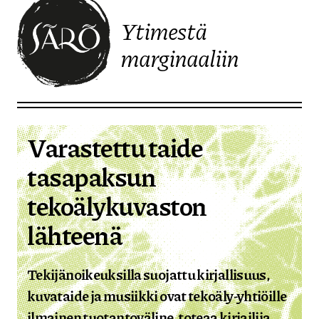
Ytimestä
marginaaliin
Etusivulle
Varastettu taide
tasapaksun
tekoälykuvaston
lähteenä
Tekijänoikeuksilla suojattu kirjallisuus,
kuvataide ja musiikki ovat tekoäly-yhtiöille
ilmainen tuotantoväline, toteaa kirjailija,