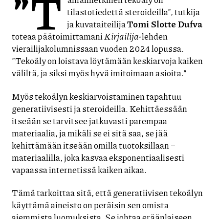
”T
tilastotiedettä steroideilla”, tutkija
ja kuvataiteilija
Tomi Slotte Dufva
toteaa päätoimittamani
Kirjailija
-lehden
vierailijakolumnissaan vuoden 2024 lopussa.
”Tekoäly on loistava löytämään keskiarvoja kaiken
väliltä, ja siksi myös hyvä imitoimaan asioita.”
Myös tekoälyn keskiarvoistaminen tapahtuu
generatiivisesti ja steroideilla. Kehittäessään
itseään se tarvitsee jatkuvasti parempaa
materiaalia, ja mikäli se ei sitä saa, se jää
kehittämään itseään omilla tuotoksillaan –
materiaalilla, joka kasvaa eksponentiaalisesti
vapaassa internetissä kaiken aikaa.
Tämä tarkoittaa sitä, että generatiivisen tekoälyn
käyttämä aineisto on peräisin sen omista
aiemmista luomuksista. Se johtaa eräänlaiseen