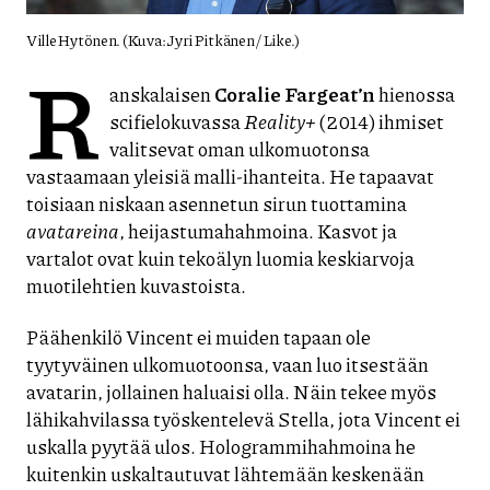
Ville Hytönen. (Kuva: Jyri Pitkänen / Like.)
R
anskalaisen
Coralie Fargeat’n
hienossa
scifielokuvassa
Reality+
(2014) ihmiset
valitsevat oman ulkomuotonsa
vastaamaan yleisiä malli-ihanteita. He tapaavat
toisiaan niskaan asennetun sirun tuottamina
avatareina
, heijastumahahmoina. Kasvot ja
vartalot ovat kuin tekoälyn luomia keskiarvoja
muotilehtien kuvastoista.
Päähenkilö Vincent ei muiden tapaan ole
tyytyväinen ulkomuotoonsa, vaan luo itsestään
avatarin, jollainen haluaisi olla. Näin tekee myös
lähikahvilassa työskentelevä Stella, jota Vincent ei
uskalla pyytää ulos. Hologrammihahmoina he
kuitenkin uskaltautuvat lähtemään keskenään