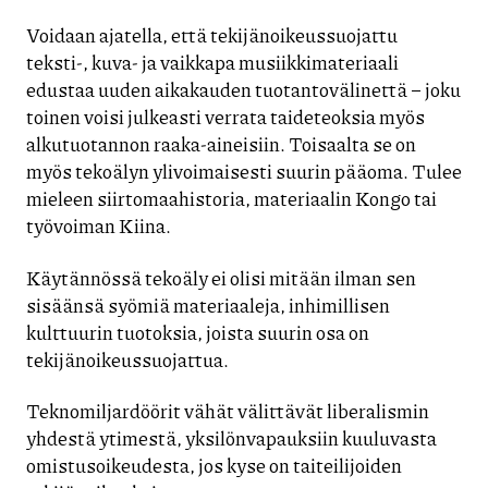
Voidaan ajatella, että tekijänoikeussuojattu
teksti-, kuva- ja vaikkapa musiikkimateriaali
edustaa uuden aikakauden tuotantovälinettä – joku
toinen voisi julkeasti verrata taideteoksia myös
alkutuotannon raaka-aineisiin. Toisaalta se on
myös tekoälyn ylivoimaisesti suurin pääoma. Tulee
mieleen siirtomaahistoria, materiaalin Kongo tai
työvoiman Kiina.
Käytännössä tekoäly ei olisi mitään ilman sen
sisäänsä syömiä materiaaleja, inhimillisen
kulttuurin tuotoksia, joista suurin osa on
tekijänoikeussuojattua.
Teknomiljardöörit vähät välittävät liberalismin
yhdestä ytimestä, yksilönvapauksiin kuuluvasta
omistusoikeudesta, jos kyse on taiteilijoiden