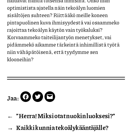
haluavat nähdä toisensa ihmisinä. Onko liian
optimistista ajatella näin tekoälyn luomien
sisältöjen suhteen? Riittääkö meille koneen
pintapuolinen kuva ihmisyydestä vai osaammeko
rajoittaa tekoälyn käytön vain työkaluksi?
Korvaammeko taiteilijantyön menetykset, vai
pidämmekö aikamme tärkeintä inhimillistä työtä
niin vähäpätöisenä, että tyydymme sen
klooneihin?
Jaa:
Facebook
Twitter
Email
←
”Herra! Miksi otat nuokin luoksesi?”
→
Kaikki kunnia tekoälykääntäjälle?