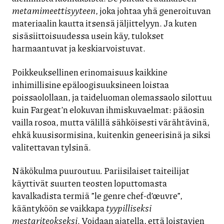
metamimeettisyyteen
, joka johtaa yhä generoituvan
materiaalin kautta itsensä jäljittelyyn. Ja kuten
sisäsiittoisuudessa usein käy, tulokset
harmaantuvat ja keskiarvoistuvat.
Poikkeuksellinen erinomaisuus kaikkine
inhimillisine epäloogisuuksineen loistaa
poissaolollaan, ja taideluoman olemassaolo silottuu
kuin Fargeat’n elokuvan ihmiskuvaelmat: pääosin
vailla rosoa, mutta välillä sähköisesti värähtävinä,
ehkä kuusisormisina, kuitenkin geneerisinä ja siksi
valitettavan tylsinä.
Näkökulma puuroutuu. Pariisilaiset taiteilijat
käyttivät suurten teosten loputtomasta
kavalkadista termiä ”le genre chef-d’œuvre”,
kääntyköön se vaikkapa
tyypilliseksi
mestariteokseksi
. Voidaan ajatella, että loistavien