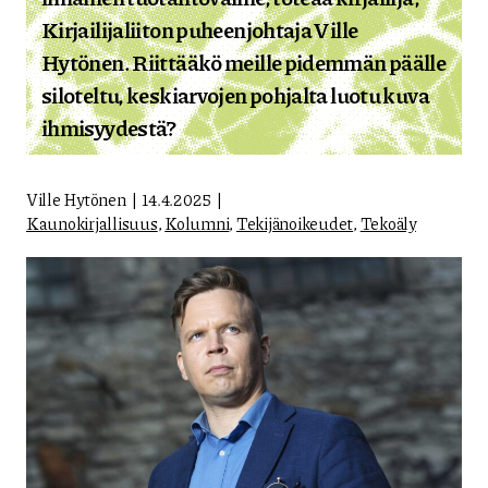
Kirjailijaliiton puheenjohtaja Ville
Hytönen. Riittääkö meille pidemmän päälle
siloteltu, keskiarvojen pohjalta luotu kuva
ihmisyydestä?
Ville Hytönen
14.4.2025
Kaunokirjallisuus
,
Kolumni
,
Tekijänoikeudet
,
Tekoäly