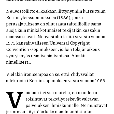
Neuvostoliitto ei koskaan liittynyt niin kutsuttuun
Bernin yleissopimukseen (1886), jonka
perusajatuksena on ollut taata taiteilijoille sama
suoja kuin minkä kotimaiset tekijätkin kussakin
maassa saavat. Neuvostoliitto liittyi vasta vuonna
1973 kansainväliseen Universal Copyright
Convention -sopimukseen, jolloin tekijänoikeus
syntyi myös reaalisosialismissa. Ainakin
nimellisesti.
Vieläkin ironisempaa on se, että Yhdysvallat
allekirjoitti Bernin sopimuksen vasta vuonna 1989.
V
oidaan tietysti ajatella, että taidetta
toisintavat tekoälyt tekevät valtavan
palveluksen ihmiskunnalle. Ne muistavat
ja antavat käyttöön koko maailmanhistorian