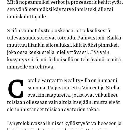
Mitä nopeammiksi verkot ja prosessorit kehittyvät,
sen vähäisemmäksi käy tarve ihmistekijälle tai
ihmiskuluttajalle.
Scifin vanhat dystopiaskenaariot pikselisestä
tulevaisuudesta eivät toteudu. Päinvastoin. Kaikki
muuttuu liiankin silotelluksi, kiiltäväksi pinnaksi,
joka osaa keskustella miellyttävästi. Jää vain
kysymys siitä, mitä ihmisellä on tehtävänä ja mitä
ihmiselle on tehtävä.
C
oralie Fargeat’n Reality+:lla on humaani
sanoma. Paljastuu, että Vincent ja Stella
ovatkin naapureita, jotka ovat vilkuilleet
toisiaan ollessaan vain aitoja itsejään, mutta eivät
ole tunnistaneet toisiaan avatarien takaa.
Lyhytelokuvassa ihmiset kyllästyvät valheeseen ja