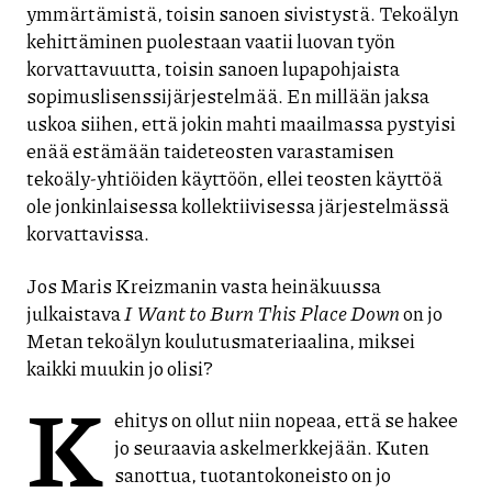
ymmärtämistä, toisin sanoen sivistystä. Tekoälyn
kehittäminen puolestaan vaatii luovan työn
korvattavuutta, toisin sanoen lupapohjaista
sopimuslisenssijärjestelmää. En millään jaksa
uskoa siihen, että jokin mahti maailmassa pystyisi
enää estämään taideteosten varastamisen
tekoäly-yhtiöiden käyttöön, ellei teosten käyttöä
ole jonkinlaisessa kollektiivisessa järjestelmässä
korvattavissa.
Jos Maris Kreizmanin vasta heinäkuussa
julkaistava
I Want to Burn This Place Down
on jo
Metan tekoälyn koulutusmateriaalina, miksei
kaikki muukin jo olisi?
K
ehitys on ollut niin nopeaa, että se hakee
jo seuraavia askelmerkkejään. Kuten
sanottua, tuotantokoneisto on jo