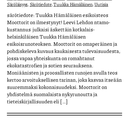
Säröläisyys
,
Särötiedote
,
Tuukka Hämäläinen
,
Uutisia
särötiedote: Tuukka Hämäläisen esikoisteos
Moottorit on ilmestynyt! Leevi Lehdon ntamo-
kustannus julkaisi äskettäin kotkalais-
helsinkiläisen Tuukka Hämäläisen
esikoisrunoteoksen. Moottorit on omaperäinen ja
pohdiskeleva kuvaus kaukaisesta tulevaisuudesta,
jossa vapaa yhteiskunta on romahtanut
ekokatastrofien ja sotien seurauksena.
Moniäänisten ja proosallisten runojen avulla teos
kertoo arvoituksellisen tarinan, joka kasvaa itseään
suuremmaksi kokonaisuudeksi. Moottorit on
yhdistelmä suomalaista nykyrunoutta ja
tieteiskirjallisuuden eli […]