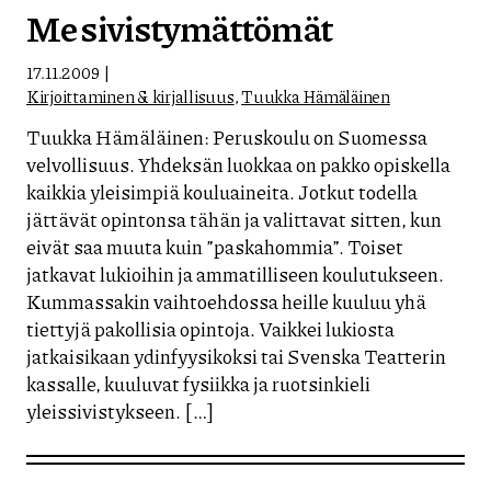
Me sivistymättömät
17.11.2009
Kirjoittaminen & kirjallisuus
,
Tuukka Hämäläinen
Tuukka Hämäläinen: Peruskoulu on Suomessa
velvollisuus. Yhdeksän luokkaa on pakko opiskella
kaikkia yleisimpiä kouluaineita. Jotkut todella
jättävät opintonsa tähän ja valittavat sitten, kun
eivät saa muuta kuin ”paskahommia”. Toiset
jatkavat lukioihin ja ammatilliseen koulutukseen.
Kummassakin vaihtoehdossa heille kuuluu yhä
tiettyjä pakollisia opintoja. Vaikkei lukiosta
jatkaisikaan ydinfyysikoksi tai Svenska Teatterin
kassalle, kuuluvat fysiikka ja ruotsinkieli
yleissivistykseen. […]