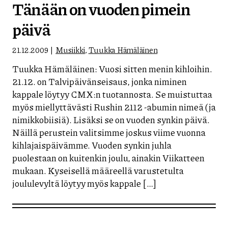
Tänään on vuoden pimein
päivä
21.12.2009
Musiikki
,
Tuukka Hämäläinen
Tuukka Hämäläinen: Vuosi sitten menin kihloihin.
21.12. on Talvipäivänseisaus, jonka niminen
kappale löytyy CMX:n tuotannosta. Se muistuttaa
myös miellyttävästi Rushin 2112 -abumin nimeä (ja
nimikkobiisiä). Lisäksi se on vuoden synkin päivä.
Näillä perustein valitsimme joskus viime vuonna
kihlajaispäivämme. Vuoden synkin juhla
puolestaan on kuitenkin joulu, ainakin Viikatteen
mukaan. Kyseisellä määreellä varustetulta
joululevyltä löytyy myös kappale […]