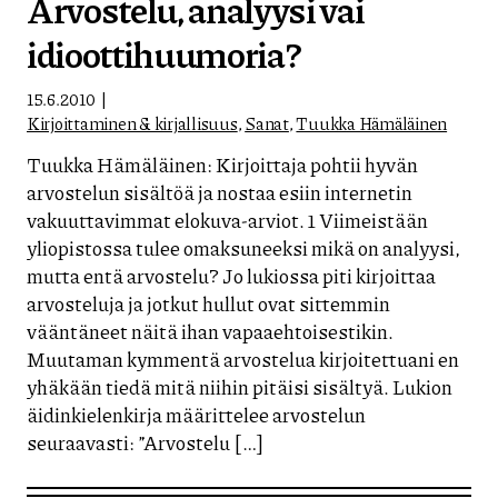
Arvostelu, analyysi vai
idioottihuumoria?
15.6.2010
Kirjoittaminen & kirjallisuus
,
Sanat
,
Tuukka Hämäläinen
Tuukka Hämäläinen: Kirjoittaja pohtii hyvän
arvostelun sisältöä ja nostaa esiin internetin
vakuuttavimmat elokuva-arviot. 1 Viimeistään
yliopistossa tulee omaksuneeksi mikä on analyysi,
mutta entä arvostelu? Jo lukiossa piti kirjoittaa
arvosteluja ja jotkut hullut ovat sittemmin
vääntäneet näitä ihan vapaaehtoisestikin.
Muutaman kymmentä arvostelua kirjoitettuani en
yhäkään tiedä mitä niihin pitäisi sisältyä. Lukion
äidinkielenkirja määrittelee arvostelun
seuraavasti: ”Arvostelu […]