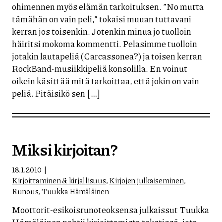
ohimennen myös elämän tarkoituksen. ”No mutta
tämähän on vain peli,” tokaisi muuan tuttavani
kerran jos toisenkin. Jotenkin minua jo tuolloin
häiritsi mokoma kommentti. Pelasimme tuolloin
jotakin lautapeliä (Carcassonea?) ja toisen kerran
RockBand-musiikkipeliä konsolilla. En voinut
oikein käsittää mitä tarkoittaa, että jokin on vain
peliä. Pitäisikö sen […]
Miksi kirjoitan?
18.1.2010
Kirjoittaminen & kirjallisuus
,
Kirjojen julkaiseminen
,
Runous
,
Tuukka Hämäläinen
Moottorit-esikoisrunoteoksensa julkaissut Tuukka
Hämäläinen pohtii kirjoittamista tekstissä, jota