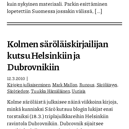
kuin nykyinen materiaali. Parkin esittäminen
lopetettiin Suomessa jossakin välissä, […]
Kolmen säröläiskirjailijan
kutsu Helsinkiin ja
Dubrovnikiin
12.3.2010
Kirjojen julkaiseminen
,
Mark Mallon
,
Runous
,
Säröläisyys
,
Särötiedote
,
Tuukka Hämäläinen
,
Uutisia
Kolme säröläistä julkaisee näinä viikkoina kirjoja,
minkä kunniaksi Särö kutsuu blogin lukijat ensi
torstaiksi (18.3.) triplajulkkareihin Helsinkiin
ravintola Dubrovnikiin. Dubrovnik sijaitsee