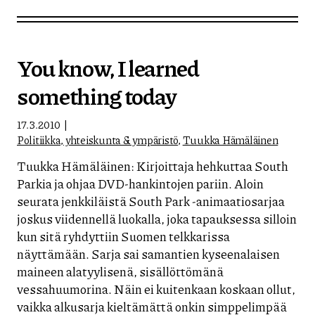
You know, I learned
something today
17.3.2010
Politiikka, yhteiskunta & ympäristö
,
Tuukka Hämäläinen
Tuukka Hämäläinen: Kirjoittaja hehkuttaa South
Parkia ja ohjaa DVD-hankintojen pariin. Aloin
seurata jenkkiläistä South Park -animaatiosarjaa
joskus viidennellä luokalla, joka tapauksessa silloin
kun sitä ryhdyttiin Suomen telkkarissa
näyttämään. Sarja sai samantien kyseenalaisen
maineen alatyylisenä, sisällöttömänä
vessahuumorina. Näin ei kuitenkaan koskaan ollut,
vaikka alkusarja kieltämättä onkin simppelimpää