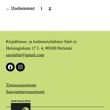
Artikkelien
←
Uudemmat
1
2
sivutus
Kirjallisuus- ja kulttuuriyhdistys Särö ry
Helsinginkatu 17 L 4, 00500 Helsinki
sarolehti@gmail.com
Facebook
Instagram
Tietosuojaseloste
Saavutettavuusseloste