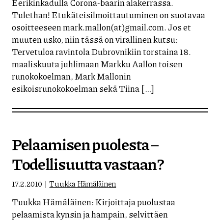
Eerikinkadulla Corona-baarin alakerrassa.
Tulethan! Etukäteisilmoittautuminen on suotavaa
osoitteeseen mark.mallon(at)gmail.com. Jos et
muuten usko, niin tässä on virallinen kutsu:
Tervetuloa ravintola Dubrovnikiin torstaina 18.
maaliskuuta juhlimaan Markku Aallon toisen
runokokoelman, Mark Mallonin
esikoisrunokokoelman sekä Tiina […]
Pelaamisen puolesta –
Todellisuutta vastaan?
17.2.2010
Tuukka Hämäläinen
Tuukka Hämäläinen: Kirjoittaja puolustaa
pelaamista kynsin ja hampain, selvittäen