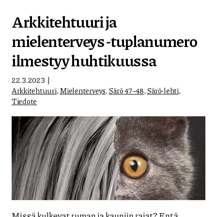
Arkkitehtuuri ja
mielenterveys -tuplanumero
ilmestyy huhtikuussa
22.3.2023
Arkkitehtuuri
,
Mielenterveys
,
Särö 47–48
,
Särö-lehti
,
Tiedote
Missä kulkevat ruman ja kauniin rajat? Entä