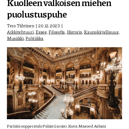
Kuolleen valkoisen miehen
puolustuspuhe
Tero Tähtinen
20.12.2023
Arkkitehtuuri
,
Essee
,
Filosofia
,
Historia
,
Kaunokirjallisuus
,
Musiikki
,
Politiikka
Pariisin oopperatalo Palais Garnier. Kuva: Masood Aslami