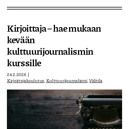
Kirjoittaja – hae mukaan
kevään
kulttuurijournalismin
kurssille
24.2.2026
Kirjoittajakoulutus
,
Kulttuurijournalismi
,
Välitila