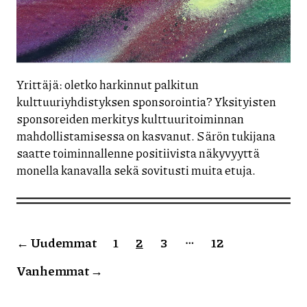
Yrittäjä: oletko harkinnut palkitun
kulttuuriyhdistyksen sponsorointia? Yksityisten
sponsoreiden merkitys kulttuuritoiminnan
mahdollistamisessa on kasvanut. Särön tukijana
saatte toiminnallenne positiivista näkyvyyttä
monella kanavalla sekä sovitusti muita etuja.
Artikkelien
…
←
Uudemmat
1
2
3
12
sivutus
Vanhemmat
→