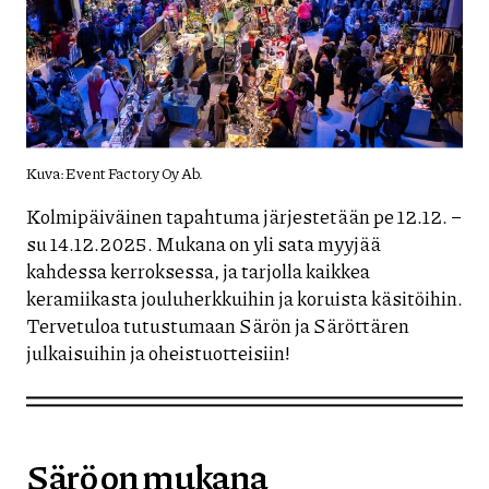
Kuva: Event Factory Oy Ab.
Kolmipäiväinen tapahtuma järjestetään pe 12.12. –
su 14.12.2025. Mukana on yli sata myyjää
kahdessa kerroksessa, ja tarjolla kaikkea
keramiikasta jouluherkkuihin ja koruista käsitöihin.
Tervetuloa tutustumaan Särön ja Säröttären
julkaisuihin ja oheistuotteisiin!
Särö on mukana