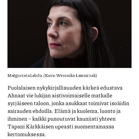
Małgorzata Lebda. (Kuva: Weronika Ławniczak)
Puolalaisen nykykirjallisuuden kärkeä edustava
Ahnaat vie lukijan aistivoimaiselle matkalle
syrjäiseen taloon, jonka asukkaat toimivat isoäidin
sairauden ehdoilla. Elämä ja kuolema, luonto ja
ihminen – kaikki punoutuvat kauniisti yhteen
Tapani Kärkkäisen upeasti suomentamassa
kertomuksessa.