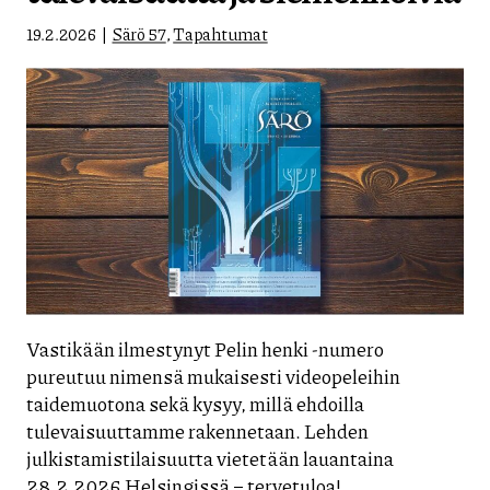
19.2.2026
Särö 57
,
Tapahtumat
Vastikään ilmestynyt Pelin henki -numero
pureutuu nimensä mukaisesti videopeleihin
taidemuotona sekä kysyy, millä ehdoilla
tulevaisuuttamme rakennetaan. Lehden
julkistamistilaisuutta vietetään lauantaina
28.2.2026 Helsingissä – tervetuloa!