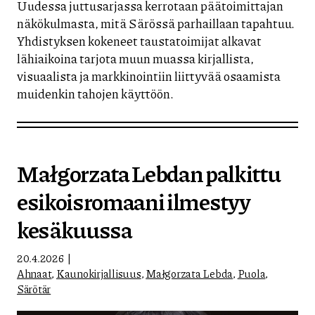
Uudessa juttusarjassa kerrotaan päätoimittajan
näkökulmasta, mitä Särössä parhaillaan tapahtuu.
Yhdistyksen kokeneet taustatoimijat alkavat
lähiaikoina tarjota muun muassa kirjallista,
visuaalista ja markkinointiin liittyvää osaamista
muidenkin tahojen käyttöön.
Małgorzata Lebdan palkittu
esikoisromaani ilmestyy
kesäkuussa
20.4.2026
Ahnaat
,
Kaunokirjallisuus
,
Małgorzata Lebda
,
Puola
,
Särötär