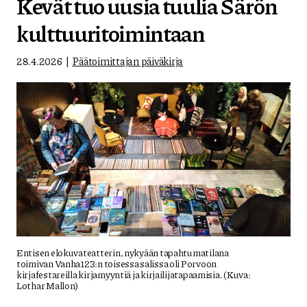
Kevät tuo uusia tuulia Särön
kulttuuritoimintaan
28.4.2026
Päätoimittajan päiväkirja
Entisen elokuvateatterin, nykyään tapahtumatilana
toimivan Vanha123:n toisessa salissa oli Porvoon
kirjafestareilla kirjamyyntiä ja kirjailijatapaamisia. (Kuva:
Lothar Mallon)