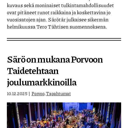
kuvaus sekä moninaiset tulkintamahdollisuudet
ovat pitäneet runot raikkaina ja koskettavina jo
vuosisatojen ajan. Särötär julkaisee sikermän
helmikuussa Tero Tähtisen suomennoksena.
Särö on mukana Porvoon
Taidetehtaan
joulumarkkinoilla
10.12.2025
Porvoo
,
Tapahtumat