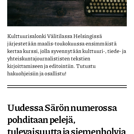
Kulttuurisalonki Välitilassa Helsingissä
järjestetään maalis-toukokuussa ensimmäistä
kertaa kurssi, jolla syvennytään kulttuuri-, tiede- ja
yhteiskuntajournalististen tekstien
kirjoittamiseen ja editointiin. Tutustu
hakuohjeisiin ja osallistu!
Uudessa Särön numerossa
pohditaan pelejä,
tulevaisuutta ja siemenholvia