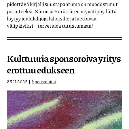
pidettävä kirjallisuustapahtuma on muodostunut
perinteeksi. Särön ja Säröttären myyntipöydältä
löytyy joululahjoja läheisille ja luettavaa
välipäiviksi – tervetuloa tutustumaan!
Kulttuuria sponsoroiva yritys
erottuu edukseen
25.11.2025
Sponsorointi