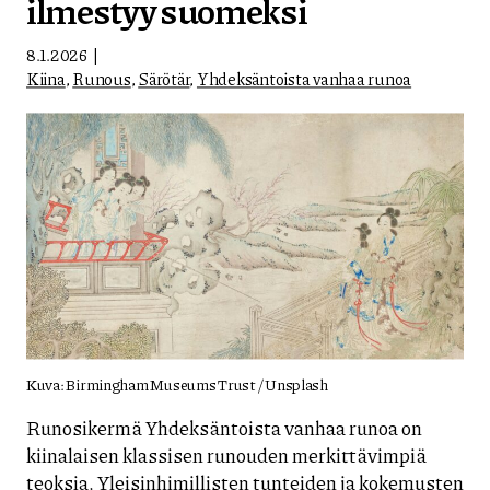
ilmestyy suomeksi
8.1.2026
Kiina
,
Runous
,
Särötär
,
Yhdeksäntoista vanhaa runoa
Kuva: Birmingham Museums Trust / Unsplash
Runosikermä Yhdeksäntoista vanhaa runoa on
kiinalaisen klassisen runouden merkittävimpiä
teoksia. Yleisinhimillisten tunteiden ja kokemusten