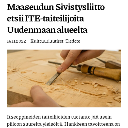
Maaseudun Sivistysliitto
etsii ITE-taiteilijoita
Uudenmaan alueelta
14.11.2022
Kulttuuriuutiset
,
Tiedote
Itseoppineiden taiteilijoiden tuotanto jää usein
piiloon suurelta yleisöltä. Hankkeen tavoitteena on