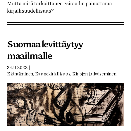
Mutta mitä tarkoittanee esiraadin painottama
kirjallisuudellisuus?
Suomaa levittäytyy
maailmalle
24.11.2022
Kääntäminen
,
Kaunokirjallisuus
,
Kirjojen julkaiseminen