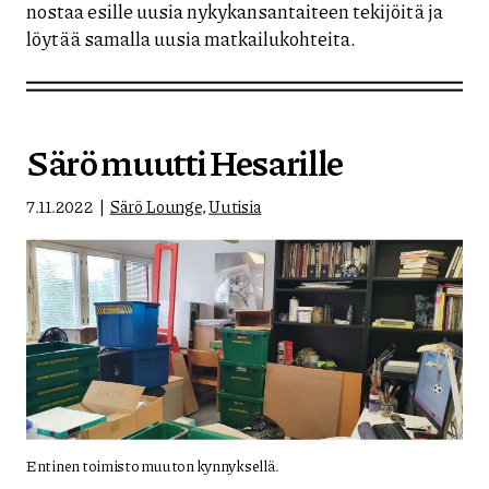
nostaa esille uusia nykykansantaiteen tekijöitä ja
löytää samalla uusia matkailukohteita.
Särö muutti Hesarille
7.11.2022
Särö Lounge
,
Uutisia
Entinen toimisto muuton kynnyksellä.