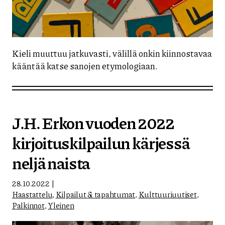
Kieli muuttuu jatkuvasti, välillä onkin kiinnostavaa
kääntää katse sanojen etymologiaan.
J.H. Erkon vuoden 2022
kirjoituskilpailun kärjessä
neljä naista
28.10.2022
Haastattelu
,
Kilpailut & tapahtumat
,
Kulttuuriuutiset
,
Palkinnot
,
Yleinen