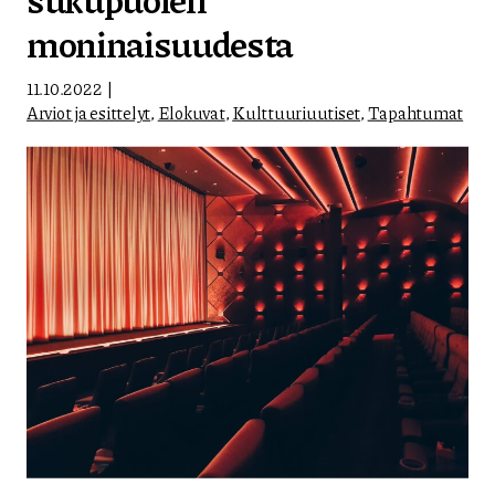
moninaisuudesta
11.10.2022
Arviot ja esittelyt
,
Elokuvat
,
Kulttuuriuutiset
,
Tapahtumat