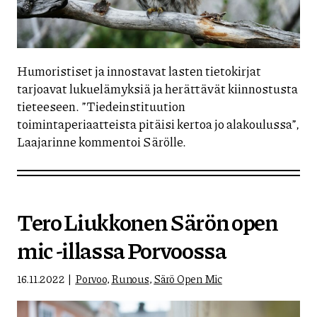
Humoristiset ja innostavat lasten tietokirjat
tarjoavat lukuelämyksiä ja herättävät kiinnostusta
tieteeseen. ”Tiedeinstituution
toimintaperiaatteista pitäisi kertoa jo alakoulussa”,
Laajarinne kommentoi Särölle.
Tero Liukkonen Särön open
mic -illassa Porvoossa
16.11.2022
Porvoo
,
Runous
,
Särö Open Mic