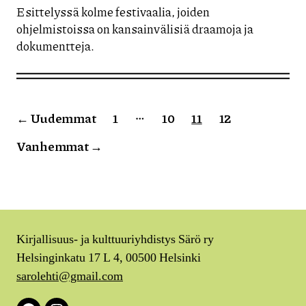
Esittelyssä kolme festivaalia, joiden
ohjelmistoissa on kansainvälisiä draamoja ja
dokumentteja.
Artikkelien
…
←
Uudemmat
1
10
11
12
sivutus
Vanhemmat
→
Kirjallisuus- ja kulttuuriyhdistys Särö ry
Helsinginkatu 17 L 4, 00500 Helsinki
sarolehti@gmail.com